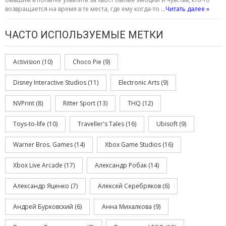
возвращается на время в те места, где ему когда-то …
Читать далее »
ЧАСТО ИСПОЛЬЗУЕМЫЕ МЕТКИ
Activision
(10)
Choco Pie
(9)
Disney Interactive Studios
(11)
Electronic Arts
(9)
NVPrint
(8)
Ritter Sport
(13)
THQ
(12)
Toys-to-life
(10)
Traveller's Tales
(16)
Ubisoft
(9)
Warner Bros. Games
(14)
Xbox Game Studios
(16)
Xbox Live Arcade
(17)
Александр Робак
(14)
Александр Яценко
(7)
Алексей Серебряков
(6)
Андрей Бурковский
(6)
Анна Михалкова
(9)