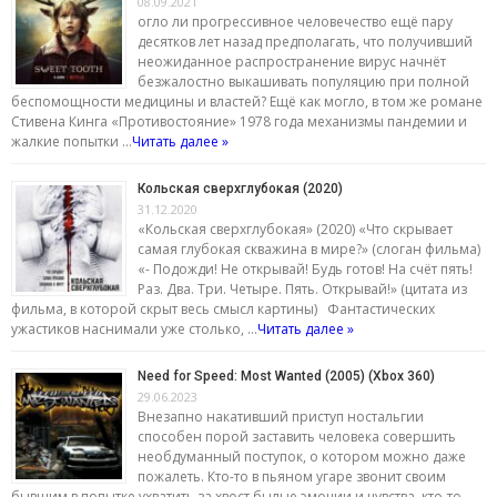
08.09.2021
огло ли прогрессивное человечество ещё пару
десятков лет назад предполагать, что получивший
неожиданное распространение вирус начнёт
безжалостно выкашивать популяцию при полной
беспомощности медицины и властей? Ещё как могло, в том же романе
Стивена Кинга «Противостояние» 1978 года механизмы пандемии и
жалкие попытки …
Читать далее »
Кольская сверхглубокая (2020)
31.12.2020
«Кольская сверхглубокая» (2020) «Что скрывает
самая глубокая скважина в мире?» (слоган фильма)
«- Подожди! Не открывай! Будь готов! На счёт пять!
Раз. Два. Три. Четыре. Пять. Открывай!» (цитата из
фильма, в которой скрыт весь смысл картины) Фантастических
ужастиков наснимали уже столько, …
Читать далее »
Need for Speed: Most Wanted (2005) (Xbox 360)
29.06.2023
Внезапно накативший приступ ностальгии
способен порой заставить человека совершить
необдуманный поступок, о котором можно даже
пожалеть. Кто-то в пьяном угаре звонит своим
бывшим в попытке ухватить за хвост былые эмоции и чувства, кто-то