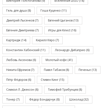
Виктория Толстоганова
(9)
Вселенная LEGO
(18)
Гель для душа
(8)
Гоша Куценко
(11)
Дмитрий Лысенков
(7)
Евгений Цыганов
(13)
Евгения Дмитриева
(7)
Игры для Kinect
(16)
Картридж
(14)
Кирилл Кяро
(7)
Константин Хабенский
(11)
Леонардо ДиКаприо
(6)
Любовь Аксенова
(6)
Молотый кофе
(41)
Никита Ефремов
(7)
Павел Табаков
(8)
Печенье
(13)
Пётр Фёдоров
(6)
Стивен Кинг
(15)
Сэмюэл Л. Джексон
(8)
Тимофей Трибунцев
(8)
Тонер
(7)
Фёдор Бондарчук
(8)
Шоколад
(32)