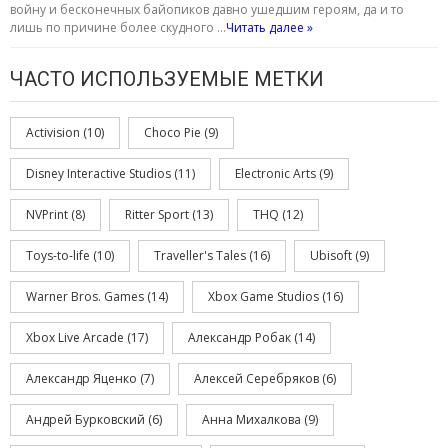
войну и бесконечных байопиков давно ушедшим героям, да и то
лишь по причине более скудного …
Читать далее »
ЧАСТО ИСПОЛЬЗУЕМЫЕ МЕТКИ
Activision
(10)
Choco Pie
(9)
Disney Interactive Studios
(11)
Electronic Arts
(9)
NVPrint
(8)
Ritter Sport
(13)
THQ
(12)
Toys-to-life
(10)
Traveller's Tales
(16)
Ubisoft
(9)
Warner Bros. Games
(14)
Xbox Game Studios
(16)
Xbox Live Arcade
(17)
Александр Робак
(14)
Александр Яценко
(7)
Алексей Серебряков
(6)
Андрей Бурковский
(6)
Анна Михалкова
(9)