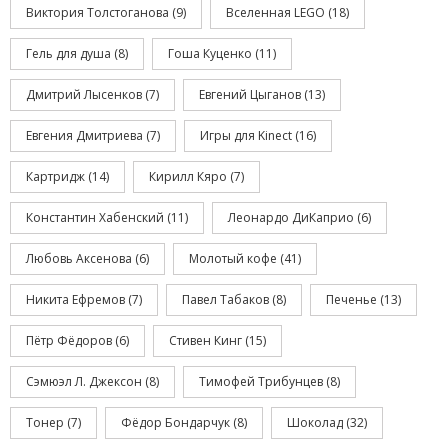
Виктория Толстоганова
(9)
Вселенная LEGO
(18)
Гель для душа
(8)
Гоша Куценко
(11)
Дмитрий Лысенков
(7)
Евгений Цыганов
(13)
Евгения Дмитриева
(7)
Игры для Kinect
(16)
Картридж
(14)
Кирилл Кяро
(7)
Константин Хабенский
(11)
Леонардо ДиКаприо
(6)
Любовь Аксенова
(6)
Молотый кофе
(41)
Никита Ефремов
(7)
Павел Табаков
(8)
Печенье
(13)
Пётр Фёдоров
(6)
Стивен Кинг
(15)
Сэмюэл Л. Джексон
(8)
Тимофей Трибунцев
(8)
Тонер
(7)
Фёдор Бондарчук
(8)
Шоколад
(32)