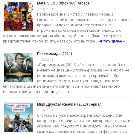
Metal Slug 3 (Xbox 360) Arcade
19.08.2021
Первое моё знакомство с платформерами
случилось ещё в прошлом веке, с тех пор я остаюсь
преданным поклонником этого жанра. У
игроманов со стажем может свести олдскулы от
одного только упоминания «Контры», «Чёрного Плаща» и других
представителей похожих игр, надеюсь, что вы тоже …
Читать далее »
Пирамммида (2011)
11.03.2021
«Пирамммида» (2011) «Афера века, о которой ты
ничего не знаешь» (слоган фильма) «— Я что-то не
понимаю, а цветные сны-то тут причём? — Вы
понимаете, мадам, мне нужны люди немного
чиканутые, а цветные сны – это клинический признак латентного
безумия.» (цитата из …
Читать далее »
Мир! Дружба! Жвачка! (2020) сериал
23.08.2021
Сколько мы уже видели экранизаций, действие
которых разворачивается в конце прошлого века, и
сколько нам предстоит ещё увидеть. Эти картины
своим количеством отстают лишь от фильмов про