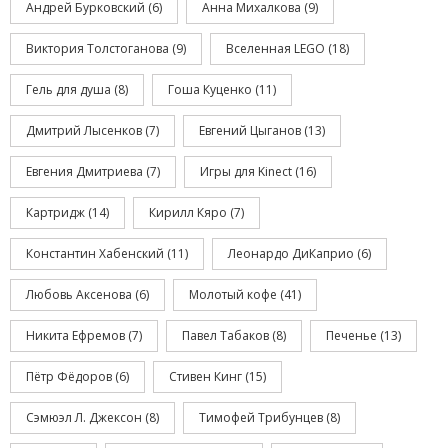
Андрей Бурковский
(6)
Анна Михалкова
(9)
Виктория Толстоганова
(9)
Вселенная LEGO
(18)
Гель для душа
(8)
Гоша Куценко
(11)
Дмитрий Лысенков
(7)
Евгений Цыганов
(13)
Евгения Дмитриева
(7)
Игры для Kinect
(16)
Картридж
(14)
Кирилл Кяро
(7)
Константин Хабенский
(11)
Леонардо ДиКаприо
(6)
Любовь Аксенова
(6)
Молотый кофе
(41)
Никита Ефремов
(7)
Павел Табаков
(8)
Печенье
(13)
Пётр Фёдоров
(6)
Стивен Кинг
(15)
Сэмюэл Л. Джексон
(8)
Тимофей Трибунцев
(8)