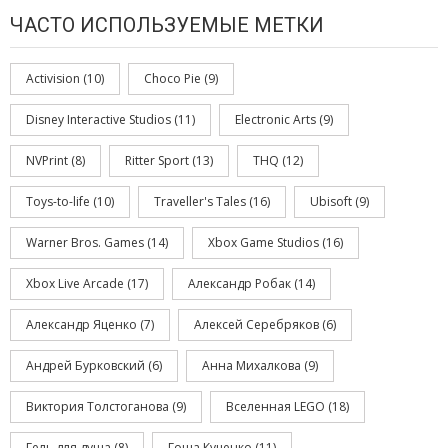
ЧАСТО ИСПОЛЬЗУЕМЫЕ МЕТКИ
Activision
(10)
Choco Pie
(9)
Disney Interactive Studios
(11)
Electronic Arts
(9)
NVPrint
(8)
Ritter Sport
(13)
THQ
(12)
Toys-to-life
(10)
Traveller's Tales
(16)
Ubisoft
(9)
Warner Bros. Games
(14)
Xbox Game Studios
(16)
Xbox Live Arcade
(17)
Александр Робак
(14)
Александр Яценко
(7)
Алексей Серебряков
(6)
Андрей Бурковский
(6)
Анна Михалкова
(9)
Виктория Толстоганова
(9)
Вселенная LEGO
(18)
Гель для душа
(8)
Гоша Куценко
(11)