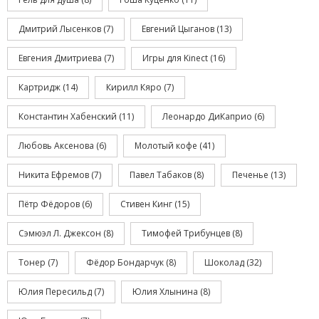
Дмитрий Лысенков
(7)
Евгений Цыганов
(13)
Евгения Дмитриева
(7)
Игры для Kinect
(16)
Картридж
(14)
Кирилл Кяро
(7)
Константин Хабенский
(11)
Леонардо ДиКаприо
(6)
Любовь Аксенова
(6)
Молотый кофе
(41)
Никита Ефремов
(7)
Павел Табаков
(8)
Печенье
(13)
Пётр Фёдоров
(6)
Стивен Кинг
(15)
Сэмюэл Л. Джексон
(8)
Тимофей Трибунцев
(8)
Тонер
(7)
Фёдор Бондарчук
(8)
Шоколад
(32)
Юлия Пересильд
(7)
Юлия Хлынина
(8)