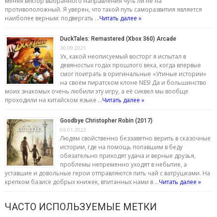
меняя вектор выбранного направления чуть ли не на
противоположный. Я уверен, что такой путь саморазвития является
наиболее верным: подвергать …
Читать далее »
DuckTales: Remastered (Xbox 360) Arcade
30.09.2021
Ух, какой неописуемый восторг я испытал в
девяностых годах прошлого века, когда впервые
смог поиграть в оригинальные «Утиные истории»
на своём пиратском клоне NES! Да и большинство
моих знакомых очень любили эту игру, а её сиквел мы вообще
проходили на китайском языке …
Читать далее »
Goodbye Christopher Robin (2017)
06.01.2022
Людям свойственно беззаветно верить в сказочные
истории, где на помощь попавшим в беду
обязательно приходят удача и верные друзья,
проблемы непременно уходят в небытие, а
уставшие и довольные герои отправляются пить чай с ватрушками. На
крепком базисе добрых книжек, впитанных нами в …
Читать далее »
ЧАСТО ИСПОЛЬЗУЕМЫЕ МЕТКИ