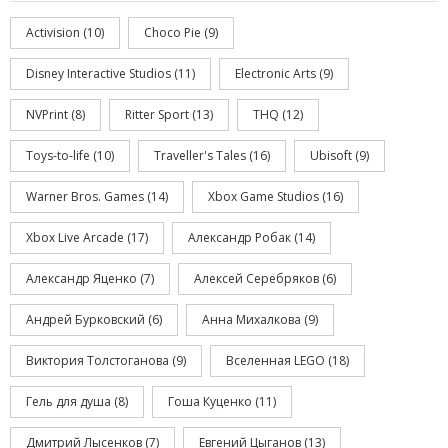
Activision
(10)
Choco Pie
(9)
Disney Interactive Studios
(11)
Electronic Arts
(9)
NVPrint
(8)
Ritter Sport
(13)
THQ
(12)
Toys-to-life
(10)
Traveller's Tales
(16)
Ubisoft
(9)
Warner Bros. Games
(14)
Xbox Game Studios
(16)
Xbox Live Arcade
(17)
Александр Робак
(14)
Александр Яценко
(7)
Алексей Серебряков
(6)
Андрей Бурковский
(6)
Анна Михалкова
(9)
Виктория Толстоганова
(9)
Вселенная LEGO
(18)
Гель для душа
(8)
Гоша Куценко
(11)
Дмитрий Лысенков
(7)
Евгений Цыганов
(13)