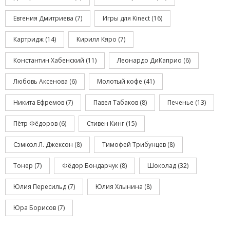
Евгения Дмитриева
(7)
Игры для Kinect
(16)
Картридж
(14)
Кирилл Кяро
(7)
Константин Хабенский
(11)
Леонардо ДиКаприо
(6)
Любовь Аксенова
(6)
Молотый кофе
(41)
Никита Ефремов
(7)
Павел Табаков
(8)
Печенье
(13)
Пётр Фёдоров
(6)
Стивен Кинг
(15)
Сэмюэл Л. Джексон
(8)
Тимофей Трибунцев
(8)
Тонер
(7)
Фёдор Бондарчук
(8)
Шоколад
(32)
Юлия Пересильд
(7)
Юлия Хлынина
(8)
Юра Борисов
(7)