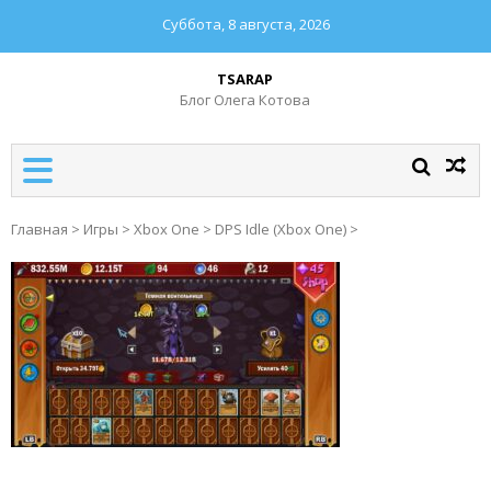
Суббота, 8 августа, 2026
TSARAP
Блог Олега Котова
Главная
>
Игры
>
Xbox One
>
DPS Idle (Xbox One)
>