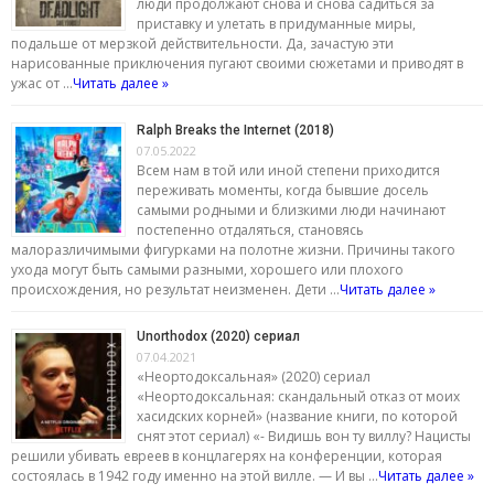
люди продолжают снова и снова садиться за
приставку и улетать в придуманные миры,
подальше от мерзкой действительности. Да, зачастую эти
нарисованные приключения пугают своими сюжетами и приводят в
ужас от …
Читать далее »
Ralph Breaks the Internet (2018)
07.05.2022
Всем нам в той или иной степени приходится
переживать моменты, когда бывшие досель
самыми родными и близкими люди начинают
постепенно отдаляться, становясь
малоразличимыми фигурками на полотне жизни. Причины такого
ухода могут быть самыми разными, хорошего или плохого
происхождения, но результат неизменен. Дети …
Читать далее »
Unorthodox (2020) сериал
07.04.2021
«Неортодоксальная» (2020) сериал
«Неортодоксальная: скандальный отказ от моих
хасидских корней» (название книги, по которой
снят этот сериал) «- Видишь вон ту виллу? Нацисты
решили убивать евреев в концлагерях на конференции, которая
состоялась в 1942 году именно на этой вилле. — И вы …
Читать далее »