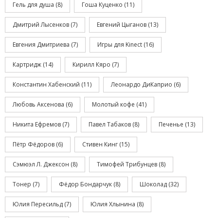
Гель для душа
(8)
Гоша Куценко
(11)
Дмитрий Лысенков
(7)
Евгений Цыганов
(13)
Евгения Дмитриева
(7)
Игры для Kinect
(16)
Картридж
(14)
Кирилл Кяро
(7)
Константин Хабенский
(11)
Леонардо ДиКаприо
(6)
Любовь Аксенова
(6)
Молотый кофе
(41)
Никита Ефремов
(7)
Павел Табаков
(8)
Печенье
(13)
Пётр Фёдоров
(6)
Стивен Кинг
(15)
Сэмюэл Л. Джексон
(8)
Тимофей Трибунцев
(8)
Тонер
(7)
Фёдор Бондарчук
(8)
Шоколад
(32)
Юлия Пересильд
(7)
Юлия Хлынина
(8)