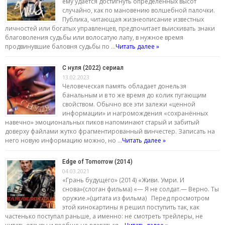
ему удаётся достигнуть определённых высот
случайно, как по мановению волшебной палочки.
Публика, читающая жизнеописание известных
личностей или богатых управленцев, предпочитает выискивать знаки
благоволения судьбы или волосатую лапу, в нужное время
продвинувшие баловня судьбы по …
Читать далее »
С нуля (2022) сериал
13.02.2023
Человеческая память обладает донельзя
банальным и в то же время до колик пугающим
свойством. Обычно все эти залежи «ценной
информации» и нагромождения «сохранённых
навечно» эмоциональных пиков напоминают старый и забитый
доверху файлами жутко фрагментированный винчестер. Записать на
него новую информацию можно, но …
Читать далее »
Edge of Tomorrow (2014)
04.03.2021
«Грань будущего» (2014) «Живи. Умри. И
снова»(слоган фильма) «— Я не солдат.— Верно. Ты
оружие.»(цитата из фильма) Перед просмотром
этой кинокартины я решил поступить так, как
частенько поступал раньше, а именно: не смотреть трейлеры, не