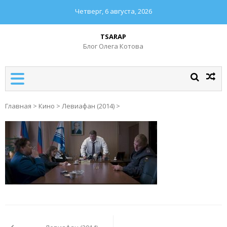
Четверг, 6 августа, 2026
TSARAP
Блог Олега Котова
Главная
>
Кино
>
Левиафан (2014)
>
Навигация
по