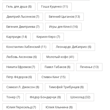
Гель для душа
(8)
Гоша Куценко
(11)
Дмитрий Лысенков
(7)
Евгений Цыганов
(13)
Евгения Дмитриева
(7)
Игры для Kinect
(16)
Картридж
(14)
Кирилл Кяро
(7)
Константин Хабенский
(11)
Леонардо ДиКаприо
(6)
Любовь Аксенова
(6)
Молотый кофе
(41)
Никита Ефремов
(7)
Павел Табаков
(8)
Печенье
(13)
Пётр Фёдоров
(6)
Стивен Кинг
(15)
Сэмюэл Л. Джексон
(8)
Тимофей Трибунцев
(8)
Тонер
(7)
Фёдор Бондарчук
(8)
Шоколад
(32)
Юлия Пересильд
(7)
Юлия Хлынина
(8)