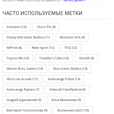
читать отзывы и вообще не вдаваться …
Читать далее »
ЧАСТО ИСПОЛЬЗУЕМЫЕ МЕТКИ
Activision
(10)
Choco Pie
(9)
Disney Interactive Studios
(11)
Electronic Arts
(9)
NVPrint
(8)
Ritter Sport
(13)
THQ
(12)
Toys-to-life
(10)
Traveller's Tales
(16)
Ubisoft
(9)
Warner Bros. Games
(14)
Xbox Game Studios
(16)
Xbox Live Arcade
(17)
Александр Робак
(14)
Александр Яценко
(7)
Алексей Серебряков
(6)
Андрей Бурковский
(6)
Анна Михалкова
(9)
Виктория Толстоганова
(9)
Вселенная LEGO
(18)