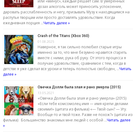
или «минус», каждый решает сам. В умеренных
дозах алкоголь может приносить успокоение,
даровать расслабленность и негу, призывать Музу к находящимся на
распутье творцам или просто доставлять удовольствие. Когда
ежедневная порция …
Читать далее »
Crash of the Titans (Xbox 360)
01.08.2025
Наверное, я так сильно полюбил старые игры
именно за то, что мне безумно нравится стареть
вместе с ними, рука об руку. От этого процесса я
получаю удовольствие, сравнимое с тем, когда в
детстве я уже сделал все уроки и теперь полностью свободен, …
Читать
далее »
Овечка Долли была злая и рано умерла (2015)
13.05.2021
«Овечка Долли была злая и рано умерла» (2015)
«Если тебе комсомолец имя — имя крепи делами
своими!» (цитата из фильма) «— Твой сын? — Угу.
Вообще-то и твой тоже. Разве не похож?» (цитата из
фильма) Большинство знакомых мне людей с особой …
Читать далее
»