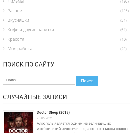
Фильмы
(195)
Разное
(135)
Вкусняшки
(51)
Кофе и другие напитки
(51)
Красота
(10)
Моя работа
(23)
ПОИСК ПО САЙТУ
Найти:
СЛУЧАЙНЫЕ ЗАПИСИ
Doctor Sleep (2019)
25.05.2021
Алкоголь является одним из величайших
изобретений человечества, а вот со знаком «плюс»