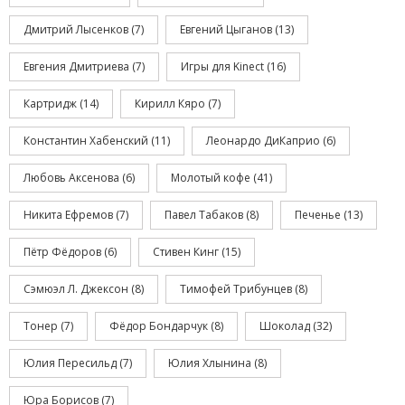
Дмитрий Лысенков
(7)
Евгений Цыганов
(13)
Евгения Дмитриева
(7)
Игры для Kinect
(16)
Картридж
(14)
Кирилл Кяро
(7)
Константин Хабенский
(11)
Леонардо ДиКаприо
(6)
Любовь Аксенова
(6)
Молотый кофе
(41)
Никита Ефремов
(7)
Павел Табаков
(8)
Печенье
(13)
Пётр Фёдоров
(6)
Стивен Кинг
(15)
Сэмюэл Л. Джексон
(8)
Тимофей Трибунцев
(8)
Тонер
(7)
Фёдор Бондарчук
(8)
Шоколад
(32)
Юлия Пересильд
(7)
Юлия Хлынина
(8)
Юра Борисов
(7)