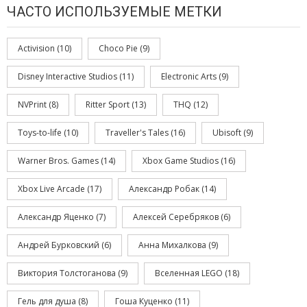
ЧАСТО ИСПОЛЬЗУЕМЫЕ МЕТКИ
Activision
(10)
Choco Pie
(9)
Disney Interactive Studios
(11)
Electronic Arts
(9)
NVPrint
(8)
Ritter Sport
(13)
THQ
(12)
Toys-to-life
(10)
Traveller's Tales
(16)
Ubisoft
(9)
Warner Bros. Games
(14)
Xbox Game Studios
(16)
Xbox Live Arcade
(17)
Александр Робак
(14)
Александр Яценко
(7)
Алексей Серебряков
(6)
Андрей Бурковский
(6)
Анна Михалкова
(9)
Виктория Толстоганова
(9)
Вселенная LEGO
(18)
Гель для душа
(8)
Гоша Куценко
(11)