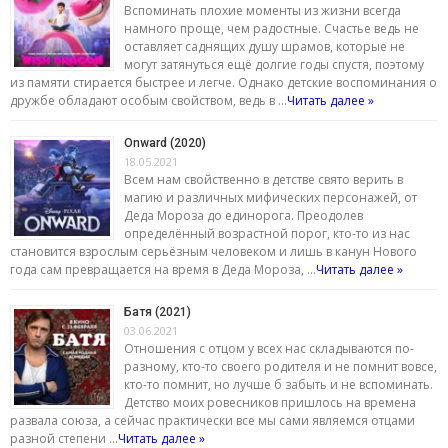
Вспоминать плохие моменты из жизни всегда
намного проще, чем радостные. Счастье ведь не
оставляет саднящих душу шрамов, которые не
могут затянуться ещё долгие годы спустя, поэтому
из памяти стирается быстрее и легче. Однако детские воспоминания о
дружбе обладают особым свойством, ведь в …
Читать далее »
Onward (2020)
18.05.2021
Всем нам свойственно в детстве свято верить в
магию и различных мифических персонажей, от
Деда Мороза до единорога. Преодолев
определённый возрастной порог, кто-то из нас
становится взрослым серьёзным человеком и лишь в канун Нового
года сам превращается на время в Деда Мороза, …
Читать далее »
Батя (2021)
03.06.2021
Отношения с отцом у всех нас складываются по-
разному, кто-то своего родителя и не помнит вовсе,
кто-то помнит, но лучше б забыть и не вспоминать.
Детство моих ровесников пришлось на времена
развала союза, а сейчас практически все мы сами являемся отцами
разной степени …
Читать далее »