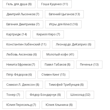
Гель для душа
(8)
Гоша Куценко
(11)
Дмитрий Лысенков
(7)
Евгений Цыганов
(13)
Евгения Дмитриева
(7)
Игры для Kinect
(16)
Картридж
(14)
Кирилл Кяро
(7)
Константин Хабенский
(11)
Леонардо ДиКаприо
(6)
Любовь Аксенова
(6)
Молотый кофе
(41)
Никита Ефремов
(7)
Павел Табаков
(8)
Печенье
(13)
Пётр Фёдоров
(6)
Стивен Кинг
(15)
Сэмюэл Л. Джексон
(8)
Тимофей Трибунцев
(8)
Тонер
(7)
Фёдор Бондарчук
(8)
Шоколад
(32)
Юлия Пересильд
(7)
Юлия Хлынина
(8)