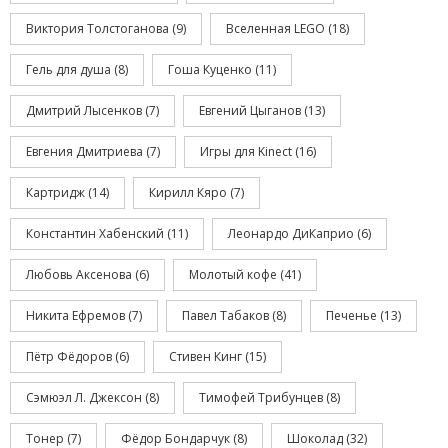
Виктория Толстоганова
(9)
Вселенная LEGO
(18)
Гель для душа
(8)
Гоша Куценко
(11)
Дмитрий Лысенков
(7)
Евгений Цыганов
(13)
Евгения Дмитриева
(7)
Игры для Kinect
(16)
Картридж
(14)
Кирилл Кяро
(7)
Константин Хабенский
(11)
Леонардо ДиКаприо
(6)
Любовь Аксенова
(6)
Молотый кофе
(41)
Никита Ефремов
(7)
Павел Табаков
(8)
Печенье
(13)
Пётр Фёдоров
(6)
Стивен Кинг
(15)
Сэмюэл Л. Джексон
(8)
Тимофей Трибунцев
(8)
Тонер
(7)
Фёдор Бондарчук
(8)
Шоколад
(32)