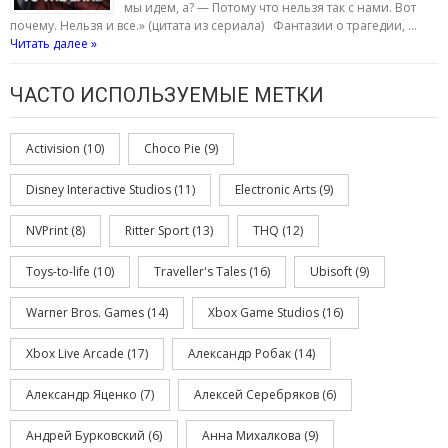
мы идем, а? — Потому что нельзя так с нами. Вот
почему. Нельзя и все.» (цитата из сериала) Фантазии о трагедии, …
Читать далее »
ЧАСТО ИСПОЛЬЗУЕМЫЕ МЕТКИ
Activision
(10)
Choco Pie
(9)
Disney Interactive Studios
(11)
Electronic Arts
(9)
NVPrint
(8)
Ritter Sport
(13)
THQ
(12)
Toys-to-life
(10)
Traveller's Tales
(16)
Ubisoft
(9)
Warner Bros. Games
(14)
Xbox Game Studios
(16)
Xbox Live Arcade
(17)
Александр Робак
(14)
Александр Яценко
(7)
Алексей Серебряков
(6)
Андрей Бурковский
(6)
Анна Михалкова
(9)