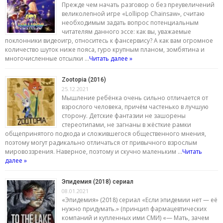
Прежде чем начать разговор о без преувеличений
великолепной игре «Lollipop Chainsaw», считаю
необходимым задать вопрос потенциальным
читателям данного эссе: как вы, уважаемые
поклонники видеоигр, относитесь к фансервису? А как вам огромное
количество шуток ниже пояса, гуро крупным планом, зомбятина и
многочисленные отсылки …
Читать далее »
Zootopia (2016)
25.12.2021
Мышление ребёнка очень сильно отличается от
взрослого человека, причём частенько в лучшую
сторону. Детские фантазии не зашорены
стереотипами, не загнаны в жёсткие рамки
общепринятого подхода и сложившегося общественного мнения,
поэтому могут радикально отличаться от привычного взрослым
мировоззрения. Наверное, поэтому и скучно маленьким …
Читать
далее »
Эпидемия (2018) сериал
08.01.2021
«Эпидемия» (2018) сериал «Если эпидемии нет — её
нужно придумать.» (принцип фармацевтических
компаний и купленных ими СМИ) «— Мать, зачем