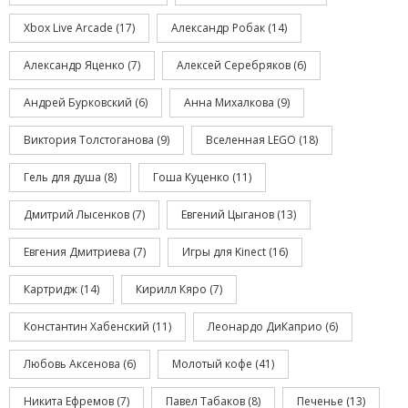
Xbox Live Arcade
(17)
Александр Робак
(14)
Александр Яценко
(7)
Алексей Серебряков
(6)
Андрей Бурковский
(6)
Анна Михалкова
(9)
Виктория Толстоганова
(9)
Вселенная LEGO
(18)
Гель для душа
(8)
Гоша Куценко
(11)
Дмитрий Лысенков
(7)
Евгений Цыганов
(13)
Евгения Дмитриева
(7)
Игры для Kinect
(16)
Картридж
(14)
Кирилл Кяро
(7)
Константин Хабенский
(11)
Леонардо ДиКаприо
(6)
Любовь Аксенова
(6)
Молотый кофе
(41)
Никита Ефремов
(7)
Павел Табаков
(8)
Печенье
(13)