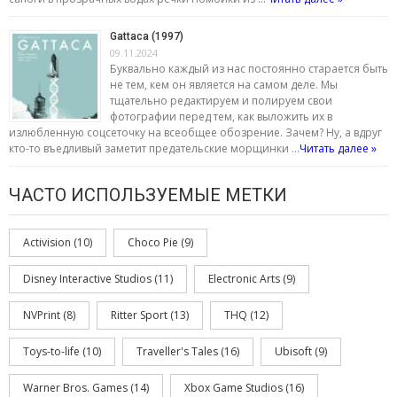
Gattaca (1997)
09.11.2024
Буквально каждый из нас постоянно старается быть
не тем, кем он является на самом деле. Мы
тщательно редактируем и полируем свои
фотографии перед тем, как выложить их в
излюбленную соцсеточку на всеобщее обозрение. Зачем? Ну, а вдруг
кто-то въедливый заметит предательские морщинки …
Читать далее »
ЧАСТО ИСПОЛЬЗУЕМЫЕ МЕТКИ
Activision
(10)
Choco Pie
(9)
Disney Interactive Studios
(11)
Electronic Arts
(9)
NVPrint
(8)
Ritter Sport
(13)
THQ
(12)
Toys-to-life
(10)
Traveller's Tales
(16)
Ubisoft
(9)
Warner Bros. Games
(14)
Xbox Game Studios
(16)