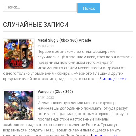
Найти:
СЛУЧАЙНЫЕ ЗАПИСИ
Metal Slug 3 (Xbox 360) Arcade
19.08.2021
Первое моё знакомство с платформерами
случилось ещё в прошлом веке, с тех пор я остаюсь
преданным поклонником этого жанра. У
игроманов со стажем может свести олдскулы от
одного только упоминания «Контры», «Чёрного Плаща» и других
представителей похожих игр, надеюсь, что вы тоже …
Читать далее »
Vanquish (Xbox 360)
24.01.2022
Изучая сюжетную линию многих видеоигр,
начинаешь доподлинно понимать, откуда растут
ноги у тех страшилок, которыми вдоволь потчуют
пропагандистски настроенные каналы
зомбоящика радостно хавающее население России. Тут могут
встретиться и солдаты НАТО, всеми силами пытающиеся намыть
сапоги в прозрачных водах речки Помойки из …
Читать далее »