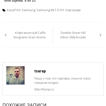
Моя оценка: 8 из 10
EasyPrint
Samsung
Samsung MLT-D101
Картридж
Навигация
по
Кофе молотый Caffe
Zombie Driver HD
записям
Vergnano Gran Aroma
(Xbox 360) Arcade
tsarap
Пишу о том, что чувствую, пока не стало
слишком поздно.
http://tsarap.ru
ПОХОЖИЕ ЗАПИСИ