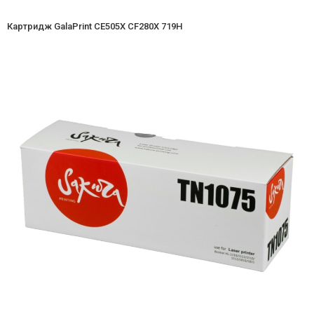
Картридж GalaPrint CE505X CF280X 719H