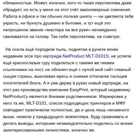
обязанностью. Может, конечно, кого-то такая перспектива даже
обрадует, но есть у меня на этот счёт закономерные сомнения.
Работа в офисе и так обычно полная шняга — ни цветмета тебе
украсть, ни бухнуть душевно в бытовке, а тут ещё это
непрошеное звание «мастера на все руки» неожиданно
сваливается на голову. Так себе перспектива, не советую.
Не осела ещё порядком пыль, поднятая в рунете моим
недавним эссе про
картридж NetProduct MLT-D101S
, не успели
ещё красноглазые гуру поделиться с такими же гиками
ссылочками на пост, не облазил ещё с лупой мой сайт главный
сыщик страны, выискивая ересь и снимая отпечатки пальцев
посетителей блога. А я уже держу в руках новый картридж, на
этот раз производства компании EasyPrint, который недавнему
NetProduct’у является близким родственником. Маркировка у
него та же, MLT-D101, список подходящих принтеров и МФУ
совпадает практически полностью, да и цена лишь ненамного
выше, нежели у предыдущего экземпляра. Буду сравнивать и
делать выводы, которыми незамедлительно поделюсь со всеми
заинтересованными личностями, конечно же.