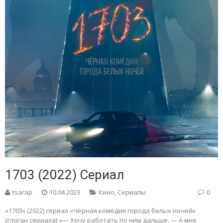
1703 (2022) Сериал
tsarap
10.04.2023
Кино
,
Сериалы
0
«1703» (2022) сериал «Чёрная комедия города белых ночей»
(слоган сериала) «— Хочу работать по ним дальше. — А мне