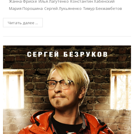
Жанна Фриске
Илья Лагутенко
Константин Хабенский
Мария Порошина
Сергей Лукьяненко
Тимур Бекмамбетов
Читать далее ...