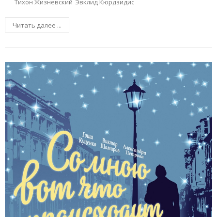
Тихон Жизневский
Эвклид Кюрдзидис
Читать далее ...