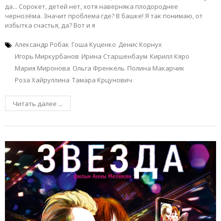
да... Сорокет, детей нет, хотя наверняка плодороднее
чернозёма. Значит проблема где? В башке! Я так понимаю, от
избытка счастья, да? Вот и я
Александр Робак
Гоша Куценко
Денис Корнух
Игорь Миркурбанов
Ирина Старшенбаум
Кирилл Кяро
Мария Миронова
Ольга Френкель
Полина Макарчик
Роза Хайруллина
Тамара Крцунович
Читать далее ...