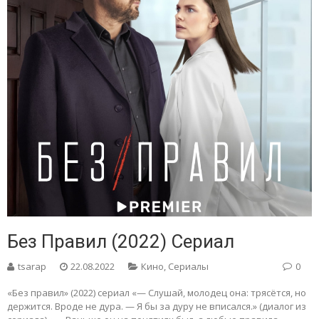
Без Правил (2022) Сериал
tsarap
22.08.2022
Кино
,
Сериалы
0
«Без правил» (2022) сериал «— Слушай, молодец она: трясётся, но
держится. Вроде не дура. — Я бы за дуру не вписался.» (диалог из