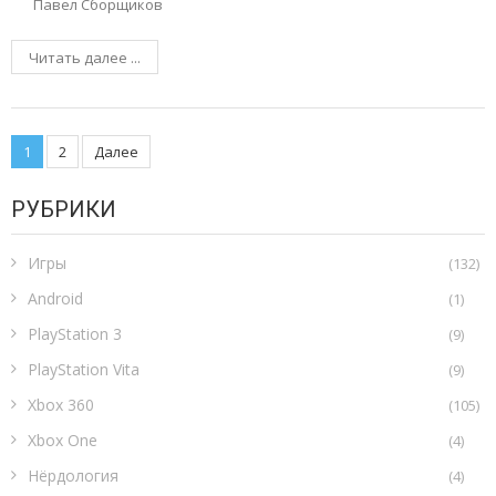
Павел Сборщиков
Читать далее ...
Пагинация
1
2
Далее
записей
РУБРИКИ
Игры
(132)
Android
(1)
PlayStation 3
(9)
PlayStation Vita
(9)
Xbox 360
(105)
Xbox One
(4)
Нёрдология
(4)