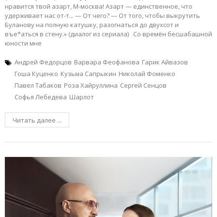
нравится твой азарт, М-москва! Азарт — единственное, что
удерживает нас от-т... — От чего? — От того, чтобы выкрутить
Буланову на полную катушку, разогнаться до двухсот и
въе*аться в стену.» (диалог из сериала) Со времён бесшабашной
юности мне
Андрей Федорцов
Варвара Феофанова
Гарик Айвазов
Гоша Куценко
Кузьма Сапрыкин
Николай Фоменко
Павел Табаков
Роза Хайруллина
Сергей Сенцов
Софья Лебедева
Шарлот
Читать далее ...