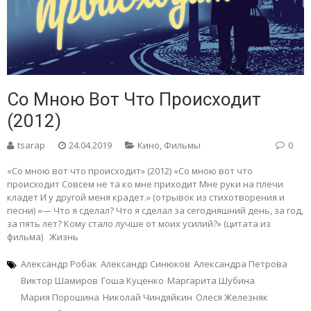
Со Мною Вот Что Происходит
(2012)
tsarap
24.04.2019
Кино
,
Фильмы
0
«Со мною вот что происходит» (2012) «Со мною вот что
происходит Совсем не та ко мне приходит Мне руки на плечи
кладет И у другой меня крадет.» (отрывок из стихотворения и
песни) «— Что я сделал? Что я сделал за сегодняшний день, за год,
за пять лет? Кому стало лучше от моих усилий?» (цитата из
фильма) Жизнь
Александр Робак
Александр Синюков
Александра Петрова
Виктор Шамиров
Гоша Куценко
Маргарита Шубина
Мария Порошина
Николай Чиндяйкин
Олеся Железняк