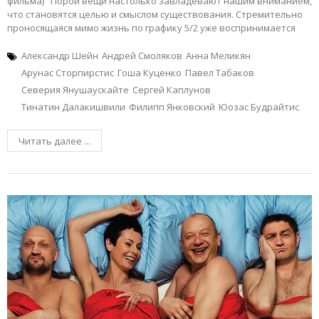
фильма) Порой вещи настолько завладевают нашим вниманием,
что становятся целью и смыслом существования. Стремительно
проносящаяся мимо жизнь по графику 5/2 уже воспринимается
Александр Шейн
Андрей Смоляков
Анна Меликян
Арунас Сторпирстис
Гоша Куценко
Павел Табаков
Северия Янушаускайте
Сергей Каплунов
Тинатин Далакишвили
Филипп Янковский
Юозас Будрайтис
Читать далее ...