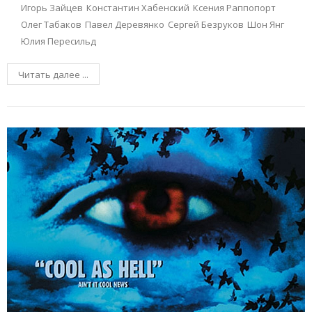
Игорь Зайцев
Константин Хабенский
Ксения Раппопорт
Олег Табаков
Павел Деревянко
Сергей Безруков
Шон Янг
Юлия Пересильд
Читать далее ...