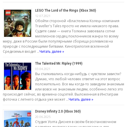
LEGO The Lord of the Rings (Xbox 360)
12.07.2021
Обойти стороной «Властелина Колец» компания
Traveller's Tales просто не имела никакого права.
Судите сами — книга Толкина завоевала сотни
миллионов сердец поклонников жанра по всему
миру, даже в России были популярными сборища ролевиков на
природе с последующими битвами. Кинотрилогия вселенной
Средиземья входит …
Читать далее »
The Talented Mr. Ripley (1999)
03.04.2021
Вы сталкивались когда-нибудь с чувством зависти?
Думаю, что любой человек ответит на этот вопрос
положительно. Все мы когда-то завидуем знакомым
или вовсе не знакомым людям, особенно легко это
происходит сейчас, во времена соцсетей. Выложенная в Инстаграм
фоточка с летнего отдыха уже может …
Читать далее »
Disney Infinity 2.0 (Xbox 360)
20.06.2025
Студия Уолта Диснея в своём безостановочном
развитии достигла таких недосягаемых для