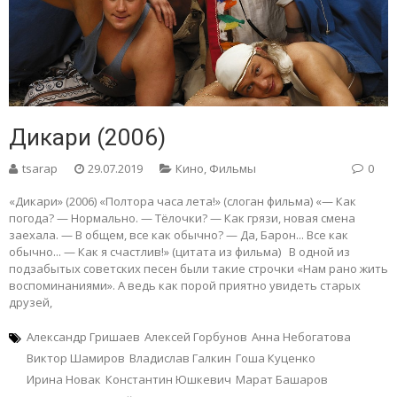
Дикари (2006)
tsarap
29.07.2019
Кино
,
Фильмы
0
«Дикари» (2006) «Полтора часа лета!» (слоган фильма) «— Как
погода? — Нормально. — Тёлочки? — Как грязи, новая смена
заехала. — В общем, все как обычно? — Да, Барон... Все как
обычно... — Как я счастлив!» (цитата из фильма) В одной из
подзабытых советских песен были такие строчки «Нам рано жить
воспоминаниями». А ведь как порой приятно увидеть старых
друзей,
Александр Гришаев
Алексей Горбунов
Анна Небогатова
Виктор Шамиров
Владислав Галкин
Гоша Куценко
Ирина Новак
Константин Юшкевич
Марат Башаров