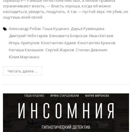
сериала) «— Раньше он на понятиях был, а любые правила
ограничивают власть. — Власть хороша, когда ей можно
насладиться, увидеть, пощупать. А так — пустой звук. Не убив, не
ощутишь всей своей
Александр Робак
Гоша Куценко
Дарья Румянцева
Дмитрий Чеботарёв
Елизавета Боярская
Иван Китаев
Игорь Хрипунов
Константин Адаев
Константин Крюков
Наташа Калашник
Сергей Жарков
Степан Девонин
Юлия Марченко
Читать далее ...