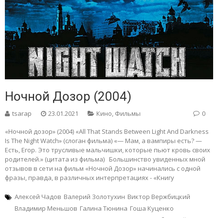
Ночной Дозор (2004)
tsarap
23.01.2021
Кино
,
Фильмы
0
«Ночной дозор» (2004) «All That Stands Between Light And Darkness
Is The Night Watch» (слоган фильма) «— Мам, а вампиры есть? —
Есть, Егор. Это трусливые мальчишки, которые пьют кровь своих
родителей.» (цитата из фильма) Большинство увиденных мной
отзывов в сети на фильм «Ночной Дозор» начинались с одной
фразы, правда, в различных интерпретациях - «Книгу
Алексей Чадов
Валерий Золотухин
Виктор Вержбицкий
Владимир Меньшов
Галина Тюнина
Гоша Куценко