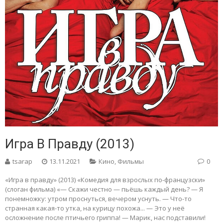
Игра В Правду (2013)
tsarap
13.11.2021
Кино
,
Фильмы
0
«Игра в правду» (2013) «Комедия для взрослых по-французски»
(слоган фильма) «— Скажи честно — пьёшь каждый день? — Я
понемножку: утром проснуться, вечером уснуть. — Что-то
странная какая-то утка, на курицу похожа... — Это у неё
осложнение после птичьего гриппа! — Марик, нас подставили!