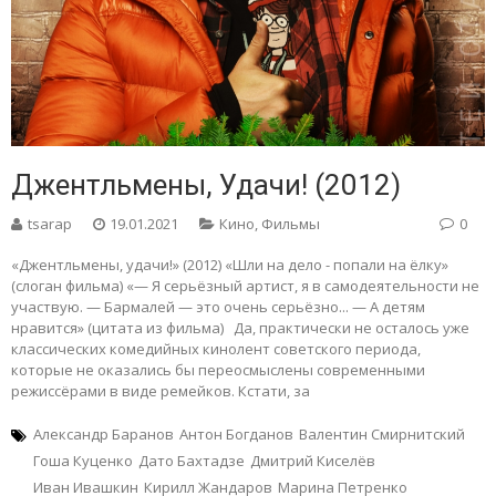
Джентльмены, Удачи! (2012)
tsarap
19.01.2021
Кино
,
Фильмы
0
«Джентльмены, удачи!» (2012) «Шли на дело - попали на ёлку»
(слоган фильма) «— Я серьёзный артист, я в самодеятельности не
участвую. — Бармалей — это очень серьёзно... — А детям
нравится» (цитата из фильма) Да, практически не осталось уже
классических комедийных кинолент советского периода,
которые не оказались бы переосмыслены современными
режиссёрами в виде ремейков. Кстати, за
Александр Баранов
Антон Богданов
Валентин Смирнитский
Гоша Куценко
Дато Бахтадзе
Дмитрий Киселёв
Иван Ивашкин
Кирилл Жандаров
Марина Петренко