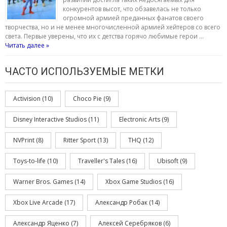
конкурентов высот, что обзавелась не только
огромной армией преданных фанатов своего
творчества, но и не менее многочисленной армией хейтеров со всего
света. Первые уверены, что их с детства горячо любимые герои …
Читать далее »
ЧАСТО ИСПОЛЬЗУЕМЫЕ МЕТКИ
Activision
(10)
Choco Pie
(9)
Disney Interactive Studios
(11)
Electronic Arts
(9)
NVPrint
(8)
Ritter Sport
(13)
THQ
(12)
Toys-to-life
(10)
Traveller's Tales
(16)
Ubisoft
(9)
Warner Bros. Games
(14)
Xbox Game Studios
(16)
Xbox Live Arcade
(17)
Александр Робак
(14)
Александр Яценко
(7)
Алексей Серебряков
(6)