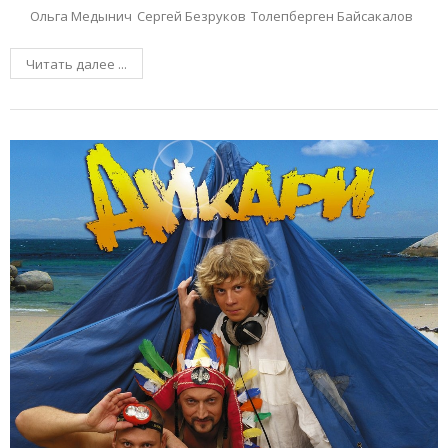
Ольга Медынич
Сергей Безруков
Толепберген Байсакалов
Читать далее ...