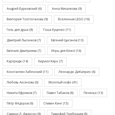
Андрей Бурковский
(6)
Анна Михалкова
(9)
Виктория Толстоганова
(9)
Вселенная LEGO
(18)
Гель для душа
(8)
Гоша Куценко
(11)
Дмитрий Лысенков
(7)
Евгений Цыганов
(13)
Евгения Дмитриева
(7)
Игры для Kinect
(16)
Картридж
(14)
Кирилл Кяро
(7)
Константин Хабенский
(11)
Леонардо ДиКаприо
(6)
Любовь Аксенова
(6)
Молотый кофе
(41)
Никита Ефремов
(7)
Павел Табаков
(8)
Печенье
(13)
Пётр Фёдоров
(6)
Стивен Кинг
(15)
Сэмюэл Л. Джексон
(8)
Тимофей Трибунцев
(8)