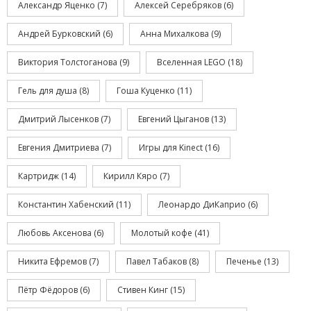
Александр Яценко
(7)
Алексей Серебряков
(6)
Андрей Бурковский
(6)
Анна Михалкова
(9)
Виктория Толстоганова
(9)
Вселенная LEGO
(18)
Гель для душа
(8)
Гоша Куценко
(11)
Дмитрий Лысенков
(7)
Евгений Цыганов
(13)
Евгения Дмитриева
(7)
Игры для Kinect
(16)
Картридж
(14)
Кирилл Кяро
(7)
Константин Хабенский
(11)
Леонардо ДиКаприо
(6)
Любовь Аксенова
(6)
Молотый кофе
(41)
Никита Ефремов
(7)
Павел Табаков
(8)
Печенье
(13)
Пётр Фёдоров
(6)
Стивен Кинг
(15)