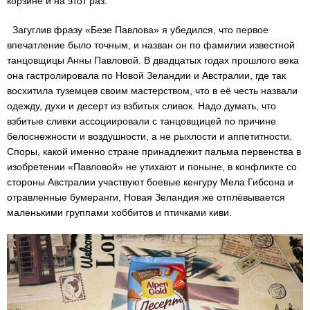
корзине и на этот раз.
Загуглив фразу «Безе Павлова» я убедился, что первое
впечатление было точным, и назван он по фамилии известной
танцовщицы Анны Павловой. В двадцатых годах прошлого века
она гастролировала по Новой Зеландии и Австралии, где так
восхитила туземцев своим мастерством, что в её честь назвали
одежду, духи и десерт из взбитых сливок. Надо думать, что
взбитые сливки ассоциировали с танцовщицей по причине
белоснежности и воздушности, а не рыхлости и аппетитности.
Споры, какой именно стране принадлежит пальма первенства в
изобретении «Павловой» не утихают и поныне, в конфликте со
стороны Австралии участвуют боевые кенгуру Мела Гибсона и
отравленные бумеранги, Новая Зеландия же отплёвывается
маленькими группами хоббитов и птичками киви.