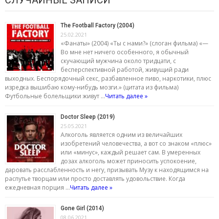
The Football Factory (2004)
25.02.2021
«Фанаты» (2004) «Ты с нами?» (слоган фильма) «—
Во мне нет ничего особенного, я обычный
скучающий мужчина около тридцати, с
бесперспективной работой, живущий ради
выходных. Беспорядочный секс, разбавленное пиво, наркотики, плюс
изредка вышибаю кому-нибудь мозги.» (цитата из фильма)
Футбольные болельщики живут …
Читать далее »
Doctor Sleep (2019)
25.05.2021
Алкоголь является одним из величайших
изобретений человечества, а вот со знаком «плюс»
или «минус», каждый решает сам. В умеренных
дозах алкоголь может приносить успокоение,
даровать расслабленность и негу, призывать Музу к находящимся на
распутье творцам или просто доставлять удовольствие. Когда
ежедневная порция …
Читать далее »
Gone Girl (2014)
08.06.2021