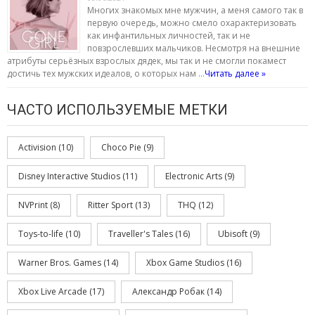
Многих знакомых мне мужчин, а меня самого так в
первую очередь, можно смело охарактеризовать
как инфантильных личностей, так и не
повзрослевших мальчиков. Несмотря на внешние
атрибуты серьёзных взрослых дядек, мы так и не смогли покамест
достичь тех мужских идеалов, о которых нам …
Читать далее »
ЧАСТО ИСПОЛЬЗУЕМЫЕ МЕТКИ
Activision
(10)
Choco Pie
(9)
Disney Interactive Studios
(11)
Electronic Arts
(9)
NVPrint
(8)
Ritter Sport
(13)
THQ
(12)
Toys-to-life
(10)
Traveller's Tales
(16)
Ubisoft
(9)
Warner Bros. Games
(14)
Xbox Game Studios
(16)
Xbox Live Arcade
(17)
Александр Робак
(14)