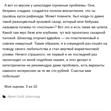
А вот со вкусом у шоколадки огромные проблемы. Она
безумно сладкая, создаётся полное впечатление, что ты
грызёшь кусок рафинада. Может помните, был когда-то давно
такой разноцветный кусковой сахар, который моя бабушка
называла почему-то «постным»? Вот это и есть такая же шляпа.
Какой там вкус безе или клубники, тут всё пропитано сахарной
патокой. Шоколад огорчил вдвойне — он пластилиновый и
совсем невкусный. Таким образом, я в очередной раз пошёл на
поводу своего любопытства и стал жертвой маркетинговой
уловки. Ничего страшного, не первый и не последний раз
происходит со мной подобная оказия, а этот десерт я
категорически не рекомендую даже пробовать, есть варианты
намного интереснее за те же сто рублей. Счастья вам
побольше!
Моя оценка: 3 из 10
Alpen Gold
Шоколад