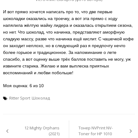
И вот прямо хочется написать про то, что две первые
шоколадки оказались на троечку, а вот эта прямо с ходу
напялила жёлтую майку лидера и оказалась открытием сезона,
но нет. Что шоколад, что начинка, представляют аморфную
сладкую массу, разве что начинка ещё кислит. С чашечкой кофе
он заходит неплохо, но в следующий раз я предпочту нечто
более горькое и традиционное. За напоминание о лете
спасибо, а вот оценку выше трёх баллов поставить не могу, уж
извините старика. Желаю и вам выплеска приятных
воспоминаний и любви побольше!
Моя оценка: 6 из 10
Ritter Sport
Шоколад
Навигация
по
12 Mighty Orphans
Тонер NVPrint NV-
записям
(2021)
Toner for HP 1010