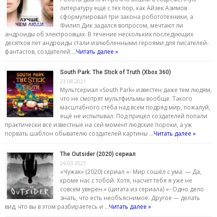
литературу ещё с тех пор, как Айзек Азимов
сформулировал три закона робототехники, а
Филип Дик задался вопросом, мечтают ли
андроиды об электроовцах. В течение нескольких последующих
десятков лет андроиды стали излюбленными героями для писателей-
фантастов, создателей …
Читать далее »
South Park: The Stick of Truth (Xbox 360)
23.08.2021
Мультсериал «South Park» известен даже тем людям,
что не смотрят мультфильмы вообще. Такого
масштабного стёба над всем подряд мир, пожалуй,
ещё не испытывал. Под прицел создателей попали
практически все известные на сей момент людские пороки, а уж
порвать шаблон обывателю создателей картины …
Читать далее »
The Outsider (2020) сериал
26.03.2021
«Чужак» (2020) сериал «- Мир сошёл с ума. — Да,
кроме нас с тобой. Хотя, насчёт тебя я уже не
совсем уверен.» (цитата из сериала) «- Одно дело
знать, что есть необъяснимое. Другое — делать
вид, что вы в этом разбираетесь и …
Читать далее »