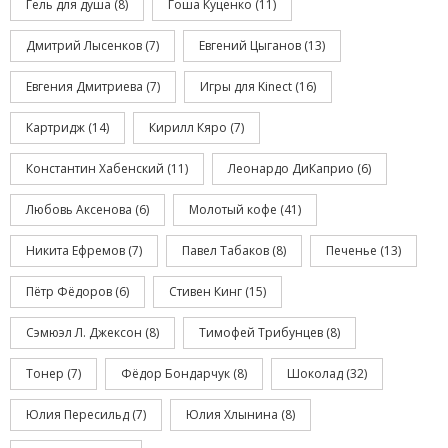
Гель для душа
(8)
Гоша Куценко
(11)
Дмитрий Лысенков
(7)
Евгений Цыганов
(13)
Евгения Дмитриева
(7)
Игры для Kinect
(16)
Картридж
(14)
Кирилл Кяро
(7)
Константин Хабенский
(11)
Леонардо ДиКаприо
(6)
Любовь Аксенова
(6)
Молотый кофе
(41)
Никита Ефремов
(7)
Павел Табаков
(8)
Печенье
(13)
Пётр Фёдоров
(6)
Стивен Кинг
(15)
Сэмюэл Л. Джексон
(8)
Тимофей Трибунцев
(8)
Тонер
(7)
Фёдор Бондарчук
(8)
Шоколад
(32)
Юлия Пересильд
(7)
Юлия Хлынина
(8)