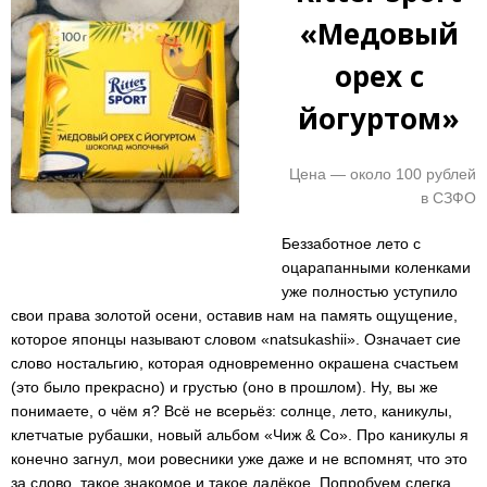
«Медовый
орех с
йогуртом»
Цена — около 100 рублей
в СЗФО
Беззаботное лето с
оцарапанными коленками
уже полностью уступило
свои права золотой осени, оставив нам на память ощущение,
которое японцы называют словом «natsukashii». Означает сие
слово ностальгию, которая одновременно окрашена счастьем
(это было прекрасно) и грустью (оно в прошлом). Ну, вы же
понимаете, о чём я? Всё не всерьёз: солнце, лето, каникулы,
клетчатые рубашки, новый альбом «Чиж & Co». Про каникулы я
конечно загнул, мои ровесники уже даже и не вспомнят, что это
за слово, такое знакомое и такое далёкое. Попробуем слегка