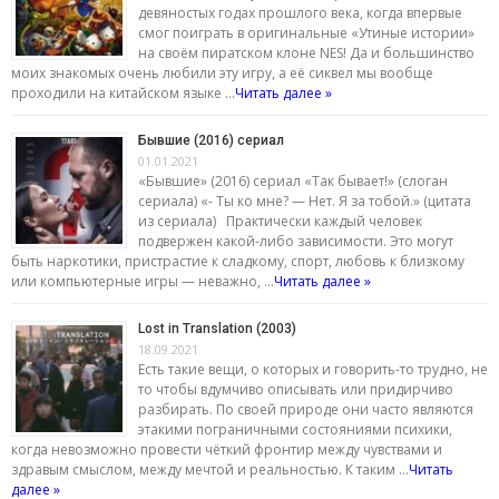
девяностых годах прошлого века, когда впервые
смог поиграть в оригинальные «Утиные истории»
на своём пиратском клоне NES! Да и большинство
моих знакомых очень любили эту игру, а её сиквел мы вообще
проходили на китайском языке …
Читать далее »
Бывшие (2016) сериал
01.01.2021
«Бывшие» (2016) сериал «Так бывает!» (слоган
сериала) «- Ты ко мне? — Нет. Я за тобой.» (цитата
из сериала) Практически каждый человек
подвержен какой-либо зависимости. Это могут
быть наркотики, пристрастие к сладкому, спорт, любовь к близкому
или компьютерные игры — неважно, …
Читать далее »
Lost in Translation (2003)
18.09.2021
Есть такие вещи, о которых и говорить-то трудно, не
то чтобы вдумчиво описывать или придирчиво
разбирать. По своей природе они часто являются
этакими пограничными состояниями психики,
когда невозможно провести чёткий фронтир между чувствами и
здравым смыслом, между мечтой и реальностью. К таким …
Читать
далее »