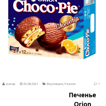
tsarap
03.08.2021
Вкусняшки
,
Разное
1
Печенье
Orion