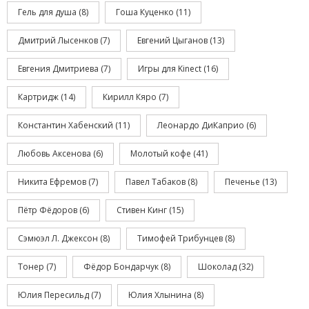
Гель для душа
(8)
Гоша Куценко
(11)
Дмитрий Лысенков
(7)
Евгений Цыганов
(13)
Евгения Дмитриева
(7)
Игры для Kinect
(16)
Картридж
(14)
Кирилл Кяро
(7)
Константин Хабенский
(11)
Леонардо ДиКаприо
(6)
Любовь Аксенова
(6)
Молотый кофе
(41)
Никита Ефремов
(7)
Павел Табаков
(8)
Печенье
(13)
Пётр Фёдоров
(6)
Стивен Кинг
(15)
Сэмюэл Л. Джексон
(8)
Тимофей Трибунцев
(8)
Тонер
(7)
Фёдор Бондарчук
(8)
Шоколад
(32)
Юлия Пересильд
(7)
Юлия Хлынина
(8)