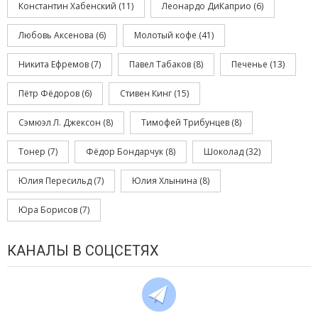
Константин Хабенский
(11)
Леонардо ДиКаприо
(6)
Любовь Аксенова
(6)
Молотый кофе
(41)
Никита Ефремов
(7)
Павел Табаков
(8)
Печенье
(13)
Пётр Фёдоров
(6)
Стивен Кинг
(15)
Сэмюэл Л. Джексон
(8)
Тимофей Трибунцев
(8)
Тонер
(7)
Фёдор Бондарчук
(8)
Шоколад
(32)
Юлия Пересильд
(7)
Юлия Хлынина
(8)
Юра Борисов
(7)
КАНАЛЫ В СОЦСЕТЯХ