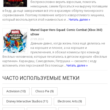
беспрекословно верить взрослым, помогать
немощным, самим бросаться на выручку попавшим
в беду, да ещё заворачивая всё это в красивую обёртку пионерского
соревнования. Поэтому появление хитрого изворотливого хищника,
который воспользуется этой наивностью и …
Читать далее »
Marvel Super Hero Squad: Comic Combat (Xbox 360)
uDraw
27.09.2024
Давным-давно, когда жизнь пока ещё делилась не
на хорошее и плохое, а на хорошее и
приключения, я обожал комиксы про команду
Весёлых человечков, которые печатались в детском журнале «Весёлые
картинки». Карандаш, Самоделкин, Петрушка — сможете с ходу
вспомнить этих персонажей без помощи …
Читать далее »
ЧАСТО ИСПОЛЬЗУЕМЫЕ МЕТКИ
Activision
(10)
Choco Pie
(9)
Disney Interactive Studios
(11)
Electronic Arts
(9)