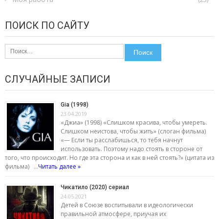
ПОИСК ПО САЙТУ
Найти:
СЛУЧАЙНЫЕ ЗАПИСИ
Gia (1998)
23.04.2019
«Джиа» (1998) «Слишком красива, чтобы умереть.
Слишком неистова, чтобы жить» (слоган фильма)
«— Если ты расслабишься, то тебя начнут
использовать. Поэтому надо стоять в стороне от
того, что происходит. Но где эта сторона и как в ней стоять?» (цитата из
фильма) …
Читать далее »
Чикатило (2020) сериал
24.05.2021
Детей в Союзе воспитывали в идеологически
правильной атмосфере, приучая их