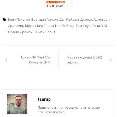
Билл Пэкстон
Брендан Глисон
Даг Лайман
Джонас Армстронг
Драгомир Мрсич
Кик Гарри
Ноа Тейлор
Том Круз
Тони Вэй
Франц Драмех
Эмили Блант
Навигация
по
Тонер NV Print NV-
Мёртвые души (2020)
записям
Kyocera UNIV
сериал
tsarap
Пишу о том, что чувствую, пока не стало
слишком поздно.