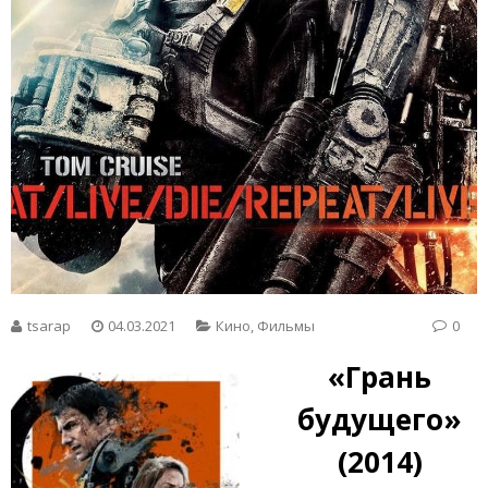
tsarap
04.03.2021
Кино
,
Фильмы
0
«Грань
будущего»
(2014)