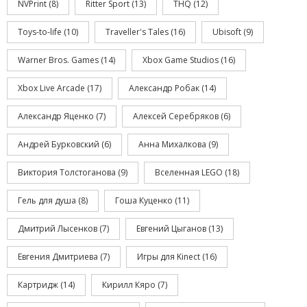
NVPrint
(8)
Ritter Sport
(13)
THQ
(12)
Toys-to-life
(10)
Traveller's Tales
(16)
Ubisoft
(9)
Warner Bros. Games
(14)
Xbox Game Studios
(16)
Xbox Live Arcade
(17)
Александр Робак
(14)
Александр Яценко
(7)
Алексей Серебряков
(6)
Андрей Бурковский
(6)
Анна Михалкова
(9)
Виктория Толстоганова
(9)
Вселенная LEGO
(18)
Гель для душа
(8)
Гоша Куценко
(11)
Дмитрий Лысенков
(7)
Евгений Цыганов
(13)
Евгения Дмитриева
(7)
Игры для Kinect
(16)
Картридж
(14)
Кирилл Кяро
(7)