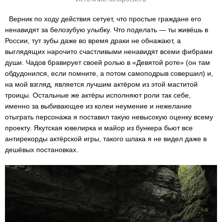
Верник по ходу действия сетует, что простые граждане его
ненавидят за белозубую улыбку. Что поделать — ты живёшь в
России, тут зубы даже во время драки не обнажают, а
выглядящих нарочито счастливыми ненавидят всеми фибрами
души. Чадов бравирует своей ролью в «Девятой роте» (он там
обдудонился, если помните, а потом самоподрыв совершил) и,
на мой взгляд, является лучшим актёром из этой маститой
троицы. Остальные же актёры исполняют роли так себе,
именно за выбивающее из колеи неумение и нежелание
отыграть персонажа я поставил такую невысокую оценку всему
проекту. Якутская ювелирка и майор из бункера бьют все
антирекорды актёрской игры, такого шлака я не видел даже в
дешёвых постановках.