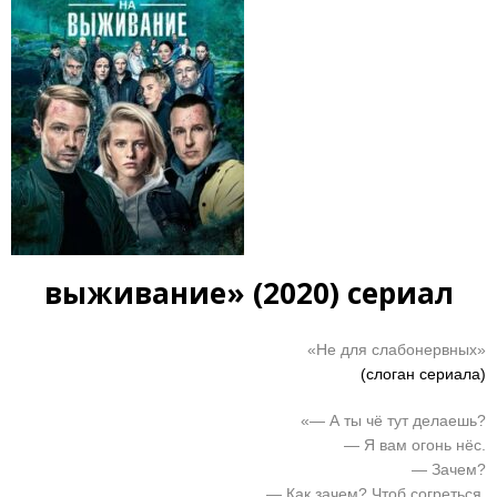
выживание» (2020) сериал
«Не для слабонервных»
(слоган сериала)
«— А ты чё тут делаешь?
— Я вам огонь нёс.
— Зачем?
— Как зачем? Чтоб согреться.