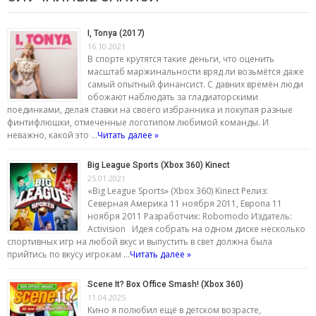
I, Tonya (2017)
16.10.2021
В спорте крутятся такие деньги, что оценить
масштаб маржинальности вряд ли возьмётся даже
самый опытный финансист. С давних времён люди
обожают наблюдать за гладиаторскими
поединками, делая ставки на своего избранника и покупая разные
финтифлюшки, отмеченные логотипом любимой команды. И
неважно, какой это …
Читать далее »
Big League Sports (Xbox 360) Kinect
25.01.2021
«Big League Sports» (Xbox 360) Kinect Релиз:
Северная Америка 11 ноября 2011, Европа 11
ноября 2011 Разработчик: Robomodo Издатель:
Activision Идея собрать на одном диске несколько
спортивных игр на любой вкус и выпустить в свет должна была
прийтись по вкусу игрокам …
Читать далее »
Scene It? Box Office Smash! (Xbox 360)
11.04.2025
Кино я полюбил ещё в детском возрасте,