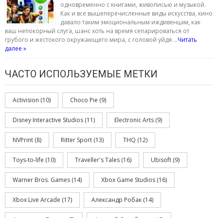
одновременно с книгами, живописью и музыкой.
Как и все вышеперечисленные виды искусства, кино
давало таким эмоциональным иждивенцам, как
ваш непокорный слуга, шанс хоть на время сепарироваться от
грубого и жестокого окружающего мира, с головой уйдя …
Читать
далее »
ЧАСТО ИСПОЛЬЗУЕМЫЕ МЕТКИ
Activision
(10)
Choco Pie
(9)
Disney Interactive Studios
(11)
Electronic Arts
(9)
NVPrint
(8)
Ritter Sport
(13)
THQ
(12)
Toys-to-life
(10)
Traveller's Tales
(16)
Ubisoft
(9)
Warner Bros. Games
(14)
Xbox Game Studios
(16)
Xbox Live Arcade
(17)
Александр Робак
(14)