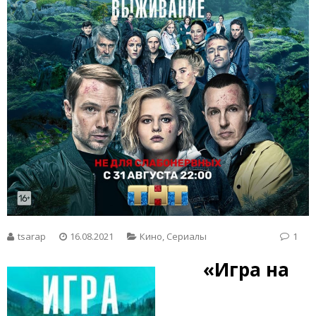
tsarap
16.08.2021
Кино
,
Сериалы
1
«Игра на