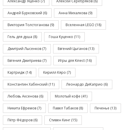
Александр Яценко
(7)
Алексей Серебряков
(6)
Андрей Бурковский
(6)
Анна Михалкова
(9)
Виктория Толстоганова
(9)
Вселенная LEGO
(18)
Гель для душа
(8)
Гоша Куценко
(11)
Дмитрий Лысенков
(7)
Евгений Цыганов
(13)
Евгения Дмитриева
(7)
Игры для Kinect
(16)
Картридж
(14)
Кирилл Кяро
(7)
Константин Хабенский
(11)
Леонардо ДиКаприо
(6)
Любовь Аксенова
(6)
Молотый кофе
(41)
Никита Ефремов
(7)
Павел Табаков
(8)
Печенье
(13)
Пётр Фёдоров
(6)
Стивен Кинг
(15)