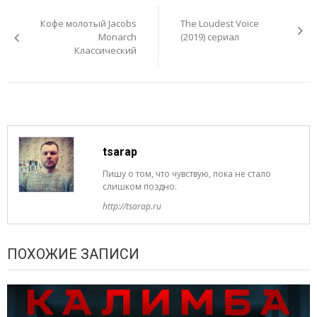
по
Кофе молотый Jacobs
The Loudest Voice
записям
Monarch
(2019) сериал
Классический
tsarap
Пишу о том, что чувствую, пока не стало
слишком поздно.
http://tsarap.ru
ПОХОЖИЕ ЗАПИСИ