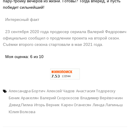
пару-тройку вечеров из жизни. Готовы? Тогда вперёд, и пусть
победит сильнейший!
Интересный факт
23 сентября 2020 года продюсер сериала Валерий Федорович
официально сообщил о продлении проекта на второй сезон.
Съёмки второго сезона стартовали в мае 2021 года.
Моя оценка: 6 из 10
Александра Бортич
Алексей Чадов
Анастасия Тодореску
Беник Аракелян
Валерий Скорокосов
Владимир Верёвочкин
Дэвид Пилиа
Игорь Верник
Карен Оганесян
Линда Лапиньш
Юлия Волкова
Навигация