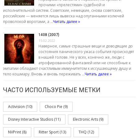
прочими «прелестями» судебной и
исполнительной систем. Советские, немецкие, снова советские,
российские — меняется лишь вывеска над опутанными колючей
проволокой воротами, а …
Читать далее »
1408 (2007)
15.02.2022
Наверное, самые страшные вещи и доводящие до
состояния панического ужаса события происходят
в нашей голове. Не у всех, конечно же, люди с
атрофированной фантазией или не способные к
эмпатии обладают счастливым иммунитетом к иссушающему душу и
тело кошмару. Вновь и вновь переживать …
Читать далее »
ЧАСТО ИСПОЛЬЗУЕМЫЕ МЕТКИ
Activision
(10)
Choco Pie
(9)
Disney Interactive Studios
(11)
Electronic Arts
(9)
NVPrint
(8)
Ritter Sport
(13)
THQ
(12)