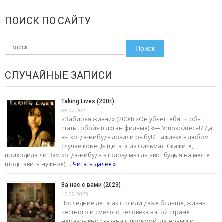
ПОИСК ПО САЙТУ
Найти:
СЛУЧАЙНЫЕ ЗАПИСИ
Taking Lives (2004)
09.02.2021
«Забирая жизни» (2004) «Он убьет тебя, чтобы
стать тобой» (слоган фильма) «— Успокойтесь!? Да
вы когда-нибудь ловили рыбу!? Наживке в любом
случае конец!» (цитата из фильма) Скажите,
приходила ли Вам когда-нибудь в голову мысль «вот будь я на месте
(подставить нужное), …
Читать далее »
За нас с вами (2023)
15.09.2023
Последние лет этак сто или даже больше, жизнь
честного и смелого человека в этой стране
неразрывно связана с тюрьмой, лагерями и