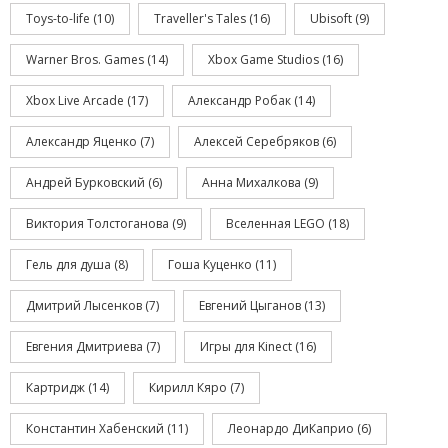
Toys-to-life
(10)
Traveller's Tales
(16)
Ubisoft
(9)
Warner Bros. Games
(14)
Xbox Game Studios
(16)
Xbox Live Arcade
(17)
Александр Робак
(14)
Александр Яценко
(7)
Алексей Серебряков
(6)
Андрей Бурковский
(6)
Анна Михалкова
(9)
Виктория Толстоганова
(9)
Вселенная LEGO
(18)
Гель для душа
(8)
Гоша Куценко
(11)
Дмитрий Лысенков
(7)
Евгений Цыганов
(13)
Евгения Дмитриева
(7)
Игры для Kinect
(16)
Картридж
(14)
Кирилл Кяро
(7)
Константин Хабенский
(11)
Леонардо ДиКаприо
(6)