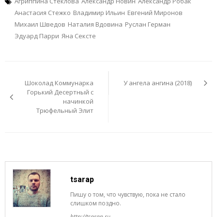
Агриппина Стеклова
Александр Новин
Александр Робак
Анастасия Стежко
Владимир Ильин
Евгений Миронов
Михаил Шведов
Наталия Вдовина
Руслан Герман
Эдуард Парри
Яна Сексте
Навигация
по
Шоколад Коммунарка
У ангела ангина (2018)
записям
Горький Десертный с
начинкой
Трюфельный Элит
tsarap
Пишу о том, что чувствую, пока не стало
слишком поздно.
http://tsarap.ru