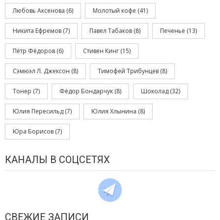
Любовь Аксенова
(6)
Молотый кофе
(41)
Никита Ефремов
(7)
Павел Табаков
(8)
Печенье
(13)
Пётр Фёдоров
(6)
Стивен Кинг
(15)
Сэмюэл Л. Джексон
(8)
Тимофей Трибунцев
(8)
Тонер
(7)
Фёдор Бондарчук
(8)
Шоколад
(32)
Юлия Пересильд
(7)
Юлия Хлынина
(8)
Юра Борисов
(7)
КАНАЛЫ В СОЦСЕТЯХ
СВЕЖИЕ ЗАПИСИ