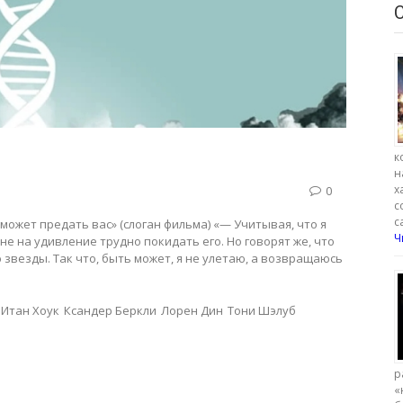
к
н
х
0
с
с
 может предать вас» (слоган фильма) «— Учитывая, что я
Ч
не на удивление трудно покидать его. Но говорят же, что
 звезды. Так что, быть может, я не улетаю, а возвращаюсь
Итан Хоук
Ксандер Беркли
Лорен Дин
Тони Шэлуб
р
«