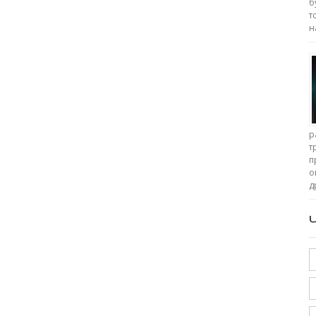
б
т
н
р
т
п
о
д