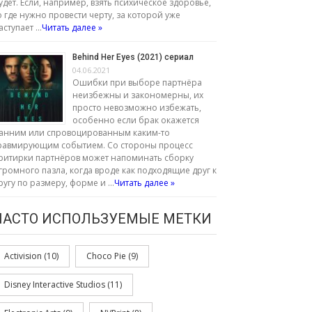
удет. Если, например, взять психическое здоровье,
о где нужно провести черту, за которой уже
аступает …
Читать далее »
Behind Her Eyes (2021) сериал
04.06.2021
Ошибки при выборе партнёра
неизбежны и закономерны, их
просто невозможно избежать,
особенно если брак окажется
анним или спровоцированным каким-то
равмирующим событием. Со стороны процесс
ритирки партнёров может напоминать сборку
громного пазла, когда вроде как подходящие друг к
ругу по размеру, форме и …
Читать далее »
ЧАСТО ИСПОЛЬЗУЕМЫЕ МЕТКИ
Activision
(10)
Choco Pie
(9)
Disney Interactive Studios
(11)