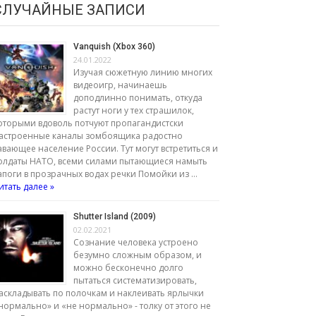
СЛУЧАЙНЫЕ ЗАПИСИ
Vanquish (Xbox 360)
24.01.2022
Изучая сюжетную линию многих
видеоигр, начинаешь
доподлинно понимать, откуда
растут ноги у тех страшилок,
оторыми вдоволь потчуют пропагандистски
астроенные каналы зомбоящика радостно
авающее население России. Тут могут встретиться и
олдаты НАТО, всеми силами пытающиеся намыть
апоги в прозрачных водах речки Помойки из …
итать далее »
Shutter Island (2009)
02.02.2021
Сознание человека устроено
безумно сложным образом, и
можно бесконечно долго
пытаться систематизировать,
аскладывать по полочкам и наклеивать ярлычки
нормально» и «не нормально» - толку от этого не