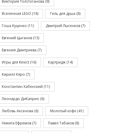
Виктория Толстоганова
(9)
Вселенная LEGO
(18)
Гель для душа
(8)
Гоша Куценко
(11)
Дмитрий Лысенков
(7)
Евгений Цыганов
(13)
Евгения Дмитриева
(7)
Игры для Kinect
(16)
Картридж
(14)
Кирилл Кяро
(7)
Константин Хабенский
(11)
Леонардо ДиКаприо
(6)
Любовь Аксенова
(6)
Молотый кофе
(41)
Никита Ефремов
(7)
Павел Табаков
(8)