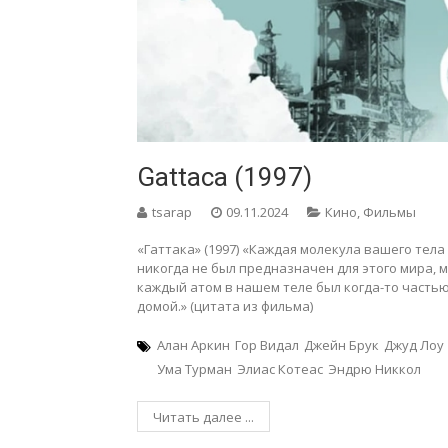
Gattaca (1997)
tsarap
09.11.2024
Кино
,
Фильмы
«Гаттака» (1997) «Каждая молекула вашего тела
никогда не был предназначен для этого мира, м
каждый атом в нашем теле был когда-то частью
домой.» (цитата из фильма)
Алан Аркин
Гор Видал
Джейн Брук
Джуд Лоу
Ума Турман
Элиас Котеас
Эндрю Никкол
Читать далее ...