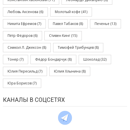
Любовь Аксенова
(6)
Молотый кофе
(41)
Никита Ефремов
(7)
Павел Табаков
(8)
Печенье
(13)
Пётр Фёдоров
(6)
Стивен Кинг
(15)
Сэмюэл Л. Джексон
(8)
Тимофей Трибунцев
(8)
Тонер
(7)
Фёдор Бондарчук
(8)
Шоколад
(32)
Юлия Пересильд
(7)
Юлия Хлынина
(8)
Юра Борисов
(7)
КАНАЛЫ В СОЦСЕТЯХ