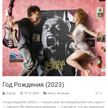
Год Рождения (2023)
tsarap
19.10.2024
Кино
,
Фильмы
0
«Год рождения» (2023) «— Какая у вас мотивация работать здесь?
— Сделать Металлогорск великим. — Считайте, что вы приняты!»