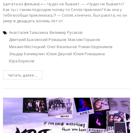
(цитата из фильма) «— Чудес не бывает. — «Чудес не бывает»?
Как ты с таким подходом голову-то Сопле приклеил? Как она у
тебя вообще приклеилась?! — Сопля, конечно, был ракета, но он
умер в двадцать восемь лет от
Анастасия Талызина
Велимир Русаков
Дмитрий Быковский-Ромашов
Максим Горшков
Михаил Местецкий
Олег Васильков
Роман Евдокимов
Эльдар Калимулин
Юлия Джулай
Юлия Ромашина
Юра Борисов
Читать далее ...