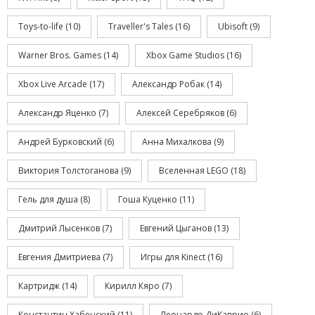
Toys-to-life
(10)
Traveller's Tales
(16)
Ubisoft
(9)
Warner Bros. Games
(14)
Xbox Game Studios
(16)
Xbox Live Arcade
(17)
Александр Робак
(14)
Александр Яценко
(7)
Алексей Серебряков
(6)
Андрей Бурковский
(6)
Анна Михалкова
(9)
Виктория Толстоганова
(9)
Вселенная LEGO
(18)
Гель для душа
(8)
Гоша Куценко
(11)
Дмитрий Лысенков
(7)
Евгений Цыганов
(13)
Евгения Дмитриева
(7)
Игры для Kinect
(16)
Картридж
(14)
Кирилл Кяро
(7)
Константин Хабенский
(11)
Леонардо ДиКаприо
(6)