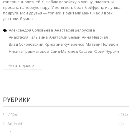
совершеннолетней. Я люблю корейскую лапшу, плавать и
просыпать первую пару. У меня есть брат, бойфренд и лучшая
подруга. Мои друзья — топчик. Родители меня, как и всех,
достали. Я умна, я
Александра Соловьева
Анастасия Белоусова
Анастасия Талызина
Анатолий Белый
Анна Невская
Влад Соколовский
Кристина Кучеренко
Матвей Полевой
Никита Грамматиков
Саид-Магомед Хасаев
Юрий Чурсин
Читать далее ...
РУБРИКИ
Игры
(132)
Android
(1)