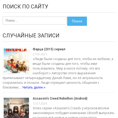
ПОИСК ПО САЙТУ
Найти:
СЛУЧАЙНЫЕ ЗАПИСИ
Фарца (2015) сериал
27.09.2021
«Люди были созданы для того, чтобы их любили, а
вещи были созданы для того, чтобы ими
пользовались. Мир в хаосе потому, что все
наоборот.» Авторство этого выражения
приписывают четырнадцатому Далай-Ламе, но её актуальность
сохранилась и поныне. Люди отрицают ценность общения с
близкими, …
Читать далее »
Assassin’s Creed Rebellion (Android)
12.07.2024
Успех серии «Assassin’s Creed» у игроков вполне
закономерно побудил компанию Ubisoft выпускать
на рынок всё новые и новые части этого