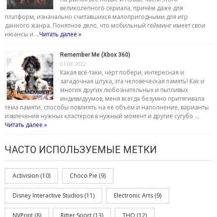
великолепного сериала, причём даже для
платформ, изначально считавшихся малопригодными для игр
данного жанра. Понятное дело, что мобильный гейминг имеет свои
нюансы и …
Читать далее »
Remember Me (Xbox 360)
01.08.2022
Какая всё-таки, чёрт побери, интересная и
загадочная штука, эта человеческая память! Как и
многих других любознательных и пытливых
индивидуумов, меня всегда безумно притягивала
тема памяти, способы повлиять на её объём и наполнение, варианты
извлечения нужных кластеров в нужный момент и другие сугубо …
Читать далее »
ЧАСТО ИСПОЛЬЗУЕМЫЕ МЕТКИ
Activision
(10)
Choco Pie
(9)
Disney Interactive Studios
(11)
Electronic Arts
(9)
NVPrint
(8)
Ritter Sport
(13)
THQ
(12)