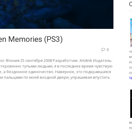
den Memories (PS3)
0
ч
м
лиз: Япония 25 сентября 2008 Разработчик: Artdink Издатель:
е
 откровенно тупыми людьми, я в последнее время чувствую
о
е, а бездонное одиночество. Наверное, это подкравшаяся
о
ми пальцами по моей входной двери, упрашивая впустить
Ч
в
п