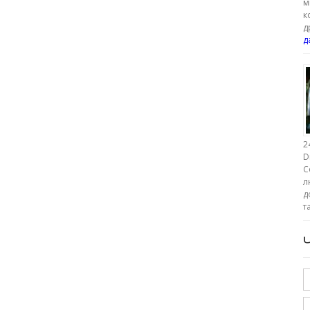
м
к
д
д
2
D
C
л
д
т