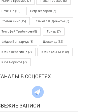
Никита Ефремов
(7)
Павел Табаков
(8)
Печенье
(13)
Пётр Фёдоров
(6)
Стивен Кинг
(15)
Сэмюэл Л. Джексон
(8)
Тимофей Трибунцев
(8)
Тонер
(7)
Фёдор Бондарчук
(8)
Шоколад
(32)
Юлия Пересильд
(7)
Юлия Хлынина
(8)
Юра Борисов
(7)
КАНАЛЫ В СОЦСЕТЯХ
СВЕЖИЕ ЗАПИСИ