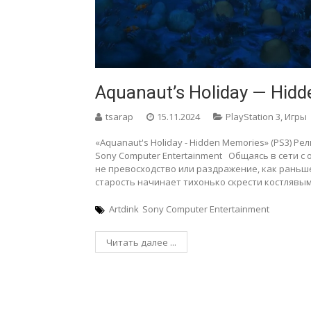
Aquanaut’s Holiday — Hid
tsarap
15.11.2024
PlayStation 3
,
Игры
«Aquanaut's Holiday - Hidden Memories» (PS3) Ре
Sony Computer Entertainment Общаясь в сети с
не превосходство или раздражение, как раньш
старость начинает тихонько скрести костлявы
Artdink
Sony Computer Entertainment
Читать далее ...