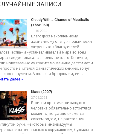
СЛУЧАЙНЫЕ ЗАПИСИ
Cloudy With a Chance of Meatballs
(Xbox 360)
11.10.2024
Благодаря накопленному
жизненному опыту я практически
уверен, что «благодетелей
еловечества» и «устанавливателей мира во всём
ире» следует опасаться превыше всего. Конечно,
сли новоявленному спасителю меньше десяти лет и
н просто начитался фантастических книжек, то тут
пасность нулевая. А вот если бредовые идеи …
итать далее »
Klass (2007)
27.05.2021
В жизни практически каждого
человека обязательно встретятся
моменты, когда зло окажется
совсем рядом, на расстоянии
ытянутой руки. Некоторые индивидуумы
ереполнены ненавистью к окружающим, буквально