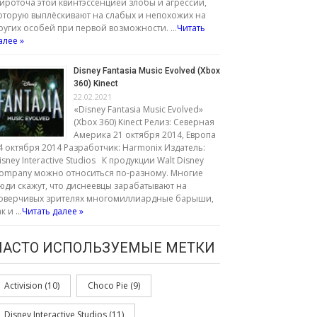
ироточа этой квинтэссенцией злобы и агрессии,
оторую выплёскивают на слабых и непохожих на
ругих особей при первой возможности. …
Читать
алее »
Disney Fantasia Music Evolved (Xbox
360) Kinect
22.02.2021
«Disney Fantasia Music Evolved»
(Xbox 360) Kinect Релиз: Северная
Америка 21 октября 2014, Европа
4 октября 2014 Разработчик: Harmonix Издатель:
isney Interactive Studios К продукции Walt Disney
ompany можно относиться по-разному. Многие
юди скажут, что диснеевцы зарабатывают на
оверчивых зрителях многомиллиардные барыши,
ак и …
Читать далее »
ЧАСТО ИСПОЛЬЗУЕМЫЕ МЕТКИ
Activision
(10)
Choco Pie
(9)
Disney Interactive Studios
(11)