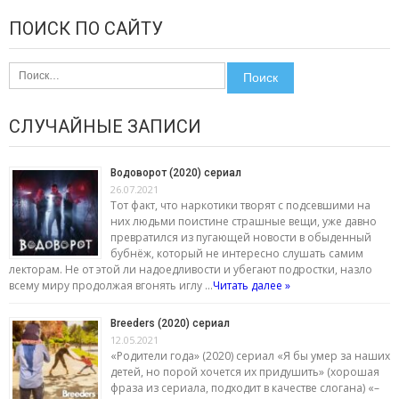
ПОИСК ПО САЙТУ
Найти:
СЛУЧАЙНЫЕ ЗАПИСИ
Водоворот (2020) сериал
26.07.2021
Тот факт, что наркотики творят с подсевшими на
них людьми поистине страшные вещи, уже давно
превратился из пугающей новости в обыденный
бубнёж, который не интересно слушать самим
лекторам. Не от этой ли надоедливости и убегают подростки, назло
всему миру продолжая вгонять иглу …
Читать далее »
Breeders (2020) сериал
12.05.2021
«Родители года» (2020) сериал «Я бы умер за наших
детей, но порой хочется их придушить» (хорошая
фраза из сериала, подходит в качестве слогана) «–