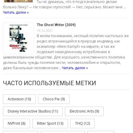
Ты не думаешь, что я подсознательно делаю
больно Люку? — Не говори глупостей! — Нет, серьёзно. Может мне …
Читать далее »
The Ghost Writer (2009)
16.12.2021
В моём понимании, честный политик настолько же
редко встречающийся в природе индивид, как
экземпляр «Mein Kampf» на иврите, и так же
подлежит немедленному истреблению в
цивилизованном обществе. Для хорошего, качественного политика
должны быть чужды понятия чести, человеколюбия и открытости,
даже банальные человеческие …
Читать далее »
ЧАСТО ИСПОЛЬЗУЕМЫЕ МЕТКИ
Activision
(10)
Choco Pie
(9)
Disney Interactive Studios
(11)
Electronic Arts
(9)
NVPrint
(8)
Ritter Sport
(13)
THQ
(12)