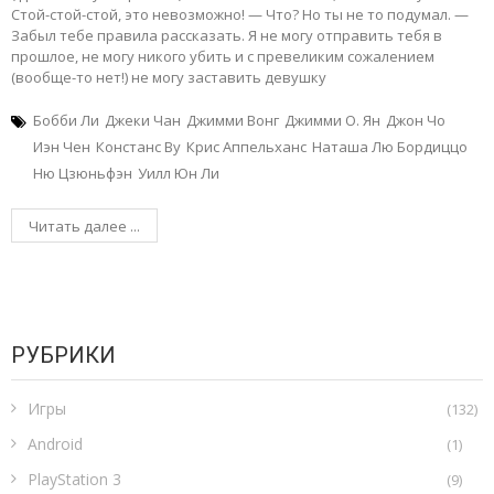
Стой-стой-стой, это невозможно! — Что? Но ты не то подумал. —
Забыл тебе правила рассказать. Я не могу отправить тебя в
прошлое, не могу никого убить и с превеликим сожалением
(вообще-то нет!) не могу заставить девушку
Бобби Ли
Джеки Чан
Джимми Вонг
Джимми О. Ян
Джон Чо
Иэн Чен
Констанс Ву
Крис Аппельханс
Наташа Лю Бордиццо
Ню Цзюньфэн
Уилл Юн Ли
Читать далее ...
РУБРИКИ
Игры
(132)
Android
(1)
PlayStation 3
(9)