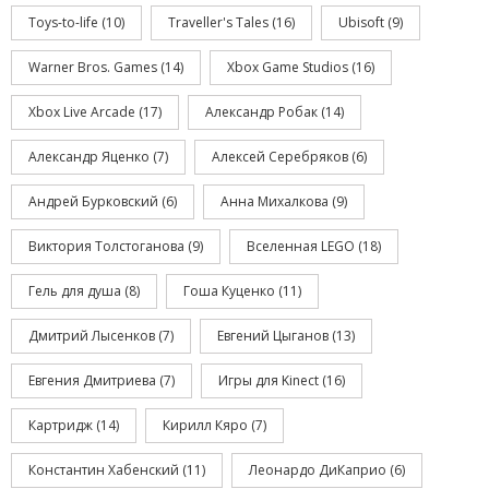
Toys-to-life
(10)
Traveller's Tales
(16)
Ubisoft
(9)
Warner Bros. Games
(14)
Xbox Game Studios
(16)
Xbox Live Arcade
(17)
Александр Робак
(14)
Александр Яценко
(7)
Алексей Серебряков
(6)
Андрей Бурковский
(6)
Анна Михалкова
(9)
Виктория Толстоганова
(9)
Вселенная LEGO
(18)
Гель для душа
(8)
Гоша Куценко
(11)
Дмитрий Лысенков
(7)
Евгений Цыганов
(13)
Евгения Дмитриева
(7)
Игры для Kinect
(16)
Картридж
(14)
Кирилл Кяро
(7)
Константин Хабенский
(11)
Леонардо ДиКаприо
(6)