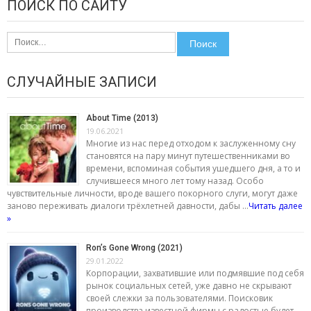
ПОИСК ПО САЙТУ
Найти:
СЛУЧАЙНЫЕ ЗАПИСИ
About Time (2013)
19.06.2021
Многие из нас перед отходом к заслуженному сну
становятся на пару минут путешественниками во
времени, вспоминая события ушедшего дня, а то и
случившееся много лет тому назад. Особо
чувствительные личности, вроде вашего покорного слуги, могут даже
заново переживать диалоги трёхлетней давности, дабы …
Читать далее
»
Ron’s Gone Wrong (2021)
29.01.2022
Корпорации, захватившие или подмявшие под себя
рынок социальных сетей, уже давно не скрывают
своей слежки за пользователями. Поисковик
производства известной фирмы с радостью будет