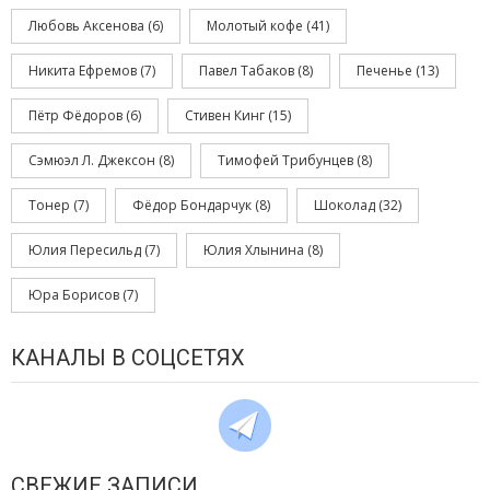
Любовь Аксенова
(6)
Молотый кофе
(41)
Никита Ефремов
(7)
Павел Табаков
(8)
Печенье
(13)
Пётр Фёдоров
(6)
Стивен Кинг
(15)
Сэмюэл Л. Джексон
(8)
Тимофей Трибунцев
(8)
Тонер
(7)
Фёдор Бондарчук
(8)
Шоколад
(32)
Юлия Пересильд
(7)
Юлия Хлынина
(8)
Юра Борисов
(7)
КАНАЛЫ В СОЦСЕТЯХ
СВЕЖИЕ ЗАПИСИ