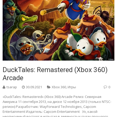
DuckTales: Remastered (Xbox 360)
Arcade
tsarap
30.09.2021
Xbox 360
,
Игры
0
«DuckTales: Remastered» (Xbox 360) Arcade Релиз: Северная
Америка 11 сентября 2013, на диске 12 ноября 2013 (только NTSC-
регион) Разработчик: WayForward Technologies, Capcom
Entertainment Издатель: Capcom Entertainment Ух, какой
неописуемый восторг я испытал в девяностых годах прошлого