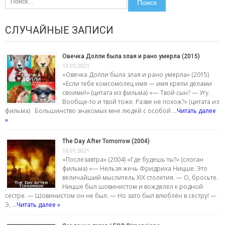
СЛУЧАЙНЫЕ ЗАПИСИ
Овечка Долли была злая и рано умерла (2015)
13.05.2021
«Овечка Долли была злая и рано умерла» (2015)
«Если тебе комсомолец имя — имя крепи делами
своими!» (цитата из фильма) «— Твой сын? — Угу.
Вообще-то и твой тоже. Разве не похож?» (цитата из
фильма) Большинство знакомых мне людей с особой …
Читать далее
»
The Day After Tomorrow (2004)
16.01.2021
«Послезавтра» (2004) «Где будешь ты?» (слоган
фильма) «— Нельзя жечь Фридриха Ницше. Это
величайший мыслитель XIX столетия. — О, бросьте.
Ницше был шовинистом и вожделел к родной
сестре. — Шовинистом он не был. — Но зато был влюблён в сестру! —
Э, …
Читать далее »