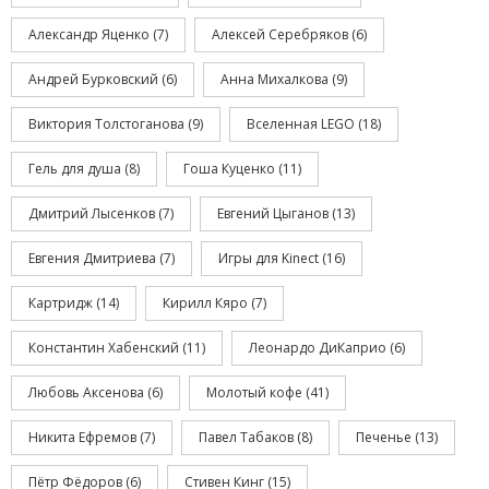
Александр Яценко
(7)
Алексей Серебряков
(6)
Андрей Бурковский
(6)
Анна Михалкова
(9)
Виктория Толстоганова
(9)
Вселенная LEGO
(18)
Гель для душа
(8)
Гоша Куценко
(11)
Дмитрий Лысенков
(7)
Евгений Цыганов
(13)
Евгения Дмитриева
(7)
Игры для Kinect
(16)
Картридж
(14)
Кирилл Кяро
(7)
Константин Хабенский
(11)
Леонардо ДиКаприо
(6)
Любовь Аксенова
(6)
Молотый кофе
(41)
Никита Ефремов
(7)
Павел Табаков
(8)
Печенье
(13)
Пётр Фёдоров
(6)
Стивен Кинг
(15)