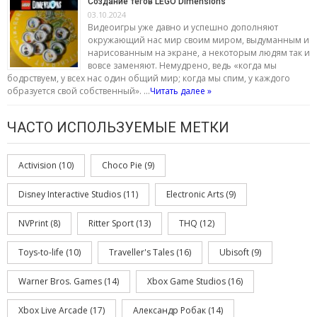
Создание тегов LEGO Dimensions
03.10.2024
Видеоигры уже давно и успешно дополняют
окружающий нас мир своим миром, выдуманным и
нарисованным на экране, а некоторым людям так и
вовсе заменяют. Немудрено, ведь «когда мы
бодрствуем, у всех нас один общий мир; когда мы спим, у каждого
образуется свой собственный». …
Читать далее »
ЧАСТО ИСПОЛЬЗУЕМЫЕ МЕТКИ
Activision
(10)
Choco Pie
(9)
Disney Interactive Studios
(11)
Electronic Arts
(9)
NVPrint
(8)
Ritter Sport
(13)
THQ
(12)
Toys-to-life
(10)
Traveller's Tales
(16)
Ubisoft
(9)
Warner Bros. Games
(14)
Xbox Game Studios
(16)
Xbox Live Arcade
(17)
Александр Робак
(14)