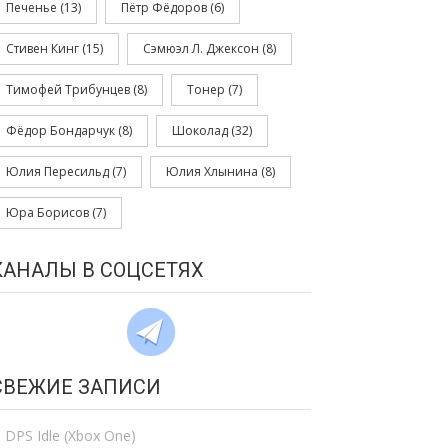
Печенье
(13)
Пётр Фёдоров
(6)
Стивен Кинг
(15)
Сэмюэл Л. Джексон
(8)
Тимофей Трибунцев
(8)
Тонер
(7)
Фёдор Бондарчук
(8)
Шоколад
(32)
Юлия Пересильд
(7)
Юлия Хлынина
(8)
Юра Борисов
(7)
КАНАЛЫ В СОЦСЕТЯХ
СВЕЖИЕ ЗАПИСИ
DPS Idle (Xbox One)