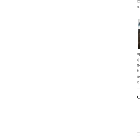
х
ч
п
ф
п
б
п
о