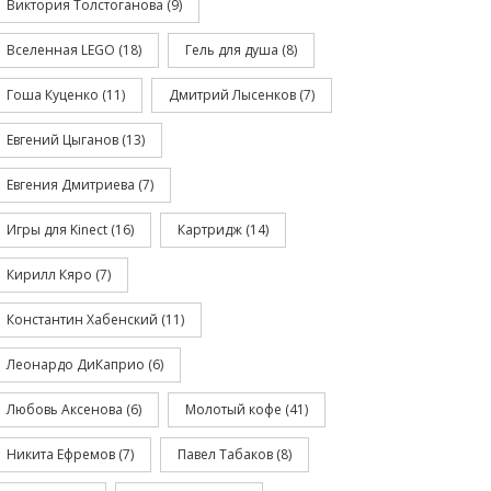
Виктория Толстоганова
(9)
Вселенная LEGO
(18)
Гель для душа
(8)
Гоша Куценко
(11)
Дмитрий Лысенков
(7)
Евгений Цыганов
(13)
Евгения Дмитриева
(7)
Игры для Kinect
(16)
Картридж
(14)
Кирилл Кяро
(7)
Константин Хабенский
(11)
Леонардо ДиКаприо
(6)
Любовь Аксенова
(6)
Молотый кофе
(41)
Никита Ефремов
(7)
Павел Табаков
(8)