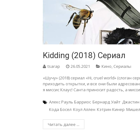
Kidding (2018) Сериал
tsarap
26.05.2021
Кино
,
Сериалы
«Шучу» (2018) сериал «Hi, cruel world» (слоган с
приходить открытки, и все они были адресованы
я миссис Клаус! Санта приносит радость, а мисс
Алекс Рауль Барриос
Бернард Уайт
Джастин
Кода Босел
Коул Аллен
Кэтрин Кинер
Мишел
Читать далее ...