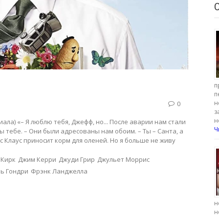
п
п
н
0
з
н
ериала) «– Я люблю тебя, Джефф, но... После аварии нам стали
Ч
 тебе. – Они были адресованы нам обоим. – Ты – Санта, а
ис Клаус приносит корм для оленей. Но я больше не живу
 Кирк
Джим Керри
Джуди Грир
Джульет Моррис
ь Гондри
Фрэнк Ланджелла
н
н