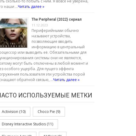
оть сколько-то побыть с ним. Я вовсе не уверена,
то наши …
Читать далее »
The Peripheral (2022) сериал
11.12.2023
Периферийными обычно
называют устройства,
позволяющие вводить
информацию в центральный
роцессор или выводить её. Обязательными для
ункционирования системы они не являются,
оэтому могут быть отключены в любой момент и
ез особого ущерба. Для пущего эффекта
огружения пользователя эти устройства порой
снащают обратной связью, …
Читать далее »
ЧАСТО ИСПОЛЬЗУЕМЫЕ МЕТКИ
Activision
(10)
Choco Pie
(9)
Disney Interactive Studios
(11)