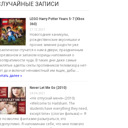
СЛУЧАЙНЫЕ ЗАПИСИ
LEGO Harry Potter Years 5-7 (Xbox
360)
27.12.2021
Новогодние каникулы,
рождественские вкусняшки и
прочие зимние радости уже
рактически стучатся к нам в двери, праздничным
ерезвоном и запахом корицы напоминая о
еотвратимости чуда. В такие дни даже самые
аклятые адепты секты противников телевизора нет-
ет да и включат ненавистный им ящик, дабы …
итать далее »
Never Let Me Go (2010)
24.04.2021
«Не отпускай меня» (2010)
«Welcome to Hailsham. The
students have everything they need,
except time» (слоган фильма) «- Я
е позволяю фантазии разыграться, это
едопустимо. Я напоминаю себе, что мне повезло