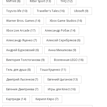
NVPrint
(8)
Ritter Sport
(13)
THQ
(12)
Toys-to-life
(10)
Traveller's Tales
(16)
Ubisoft
(9)
Warner Bros. Games
(14)
Xbox Game Studios
(16)
Xbox Live Arcade
(17)
Александр Робак
(14)
Александр Яценко
(7)
Алексей Серебряков
(6)
Андрей Бурковский
(6)
Анна Михалкова
(9)
Виктория Толстоганова
(9)
Вселенная LEGO
(18)
Гель для душа
(8)
Гоша Куценко
(11)
Дмитрий Лысенков
(7)
Евгений Цыганов
(13)
Евгения Дмитриева
(7)
Игры для Kinect
(16)
Картридж
(14)
Кирилл Кяро
(7)