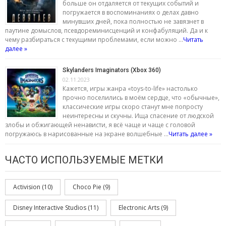
больше он отдаляется от текущих событий и
погружается в воспоминаниях о делах давно
минувших дней, пока полностью не завязнет в
паутине домыслов, псевдореминисценций и конфабуляций. Да и к
чему разбираться с текущими проблемами, если можно …
Читать
далее »
Skylanders Imaginators (Xbox 360)
02.11.2023
Кажется, игры жанра «toys-to-life» настолько
прочно поселились в моём сердце, что «обычные»,
классические игры скоро станут мне попросту
неинтересны и скучны. Ища спасение от людской
злобы и обжигающей ненависти, я всё чаще и чаще с головой
погружаюсь в нарисованные на экране волшебные …
Читать далее »
ЧАСТО ИСПОЛЬЗУЕМЫЕ МЕТКИ
Activision
(10)
Choco Pie
(9)
Disney Interactive Studios
(11)
Electronic Arts
(9)