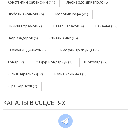
Константин Хабенский
(11)
Леонардо ДиКаприо
(6)
Любовь Аксенова
(6)
Молотый кофе
(41)
Никита Ефремов
(7)
Павел Табаков
(8)
Печенье
(13)
Пётр Фёдоров
(6)
Стивен Кинг
(15)
Сэмюэл Л. Джексон
(8)
Тимофей Трибунцев
(8)
Тонер
(7)
Фёдор Бондарчук
(8)
Шоколад
(32)
Юлия Пересильд
(7)
Юлия Хлынина
(8)
Юра Борисов
(7)
КАНАЛЫ В СОЦСЕТЯХ