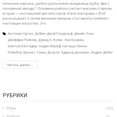
неплохие нарезки, удобно расположен, владелица груба. Две с
половиной звезды". Половина района считает магазин старьём,
вторая — ностальгией для хипстеров. И все они правы.» (Роб
рассказывает о своём магазине винила) «Составлять плейлист
настоящее искусство. Это
Антонио Ортиз
Да’Вин Джой Рэндольф
Джейк Лэси
Джеффри Рейнер
Дэвид Х. Холмс
Зои Кравиц
Кингсли Бен-Адир
Надин Малуф
Наташа Лионн
Рейнбоу Фрэнкс
Томас Доэрти
Эдмунд Донован
Эндрю ДеЯнг
Читать далее ...
РУБРИКИ
Игры
(132)
Android
(1)