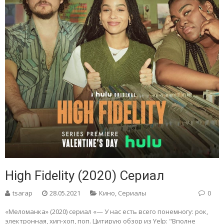
High Fidelity (2020) Сериал
tsarap
28.05.2021
Кино
,
Сериалы
0
«Меломанка» (2020) сериал «— У нас есть всего понемногу: рок,
электронная, хип-хоп, поп. Цитирую обзор из Yelp: "Вполне