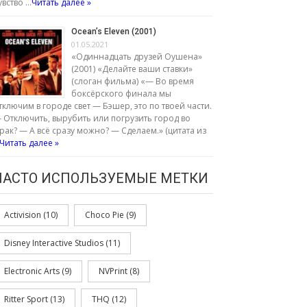
увство …
Читать далее »
Ocean’s Eleven (2001)
01.05.2021
«Одиннадцать друзей Оушена»
(2001) «Делайте ваши ставки»
(слоган фильма) «— Во время
боксёрского финала мы
тключим в городе свет — Бэшер, это по твоей части.
 Отключить, вырубить или погрузить город во
рак? — А всё сразу можно? — Сделаем.» (цитата из
Читать далее »
ЧАСТО ИСПОЛЬЗУЕМЫЕ МЕТКИ
Activision
(10)
Choco Pie
(9)
Disney Interactive Studios
(11)
Electronic Arts
(9)
NVPrint
(8)
Ritter Sport
(13)
THQ
(12)