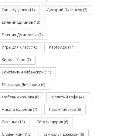
Гоша Куценко
(11)
Дмитрий Лысенков
(7)
Евгений Цыганов
(13)
Евгения Дмитриева
(7)
Игры для Kinect
(16)
Картридж
(14)
Кирилл Кяро
(7)
Константин Хабенский
(11)
Леонардо ДиКаприо
(6)
Любовь Аксенова
(6)
Молотый кофе
(41)
Никита Ефремов
(7)
Павел Табаков
(8)
Печенье
(13)
Пётр Фёдоров
(6)
Стивен Кинг
(15)
Сэмюэл Л. Джексон
(8)