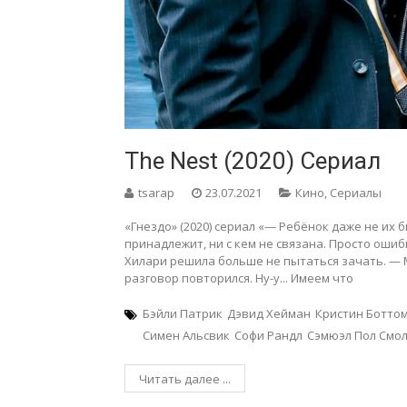
The Nest (2020) Сериал
tsarap
23.07.2021
Кино
,
Сериалы
«Гнездо» (2020) сериал «— Ребёнок даже не их 
принадлежит, ни с кем не связана. Просто ошиб
Хилари решила больше не пытаться зачать. — М
разговор повторился. Ну-у... Имеем что
Бэйли Патрик
Дэвид Хейман
Кристин Ботто
Симен Альсвик
Софи Рандл
Сэмюэл Пол Смо
Читать далее ...