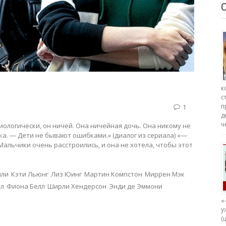
к
с
п
1
д
ч
биологически, он ничей. Она ничейная дочь. Она никому не
ка. — Дети не бывают ошибками.» (диалог из сериала) «—
альчики очень расстроились, и она не хотела, чтобы этот
мли
Кэти Льюнг
Лиз Юинг
Мартин Компстон
Миррен Мэк
лл
Фиона Белл
Ширли Хендерсон
Энди де Эммони
«
у
(