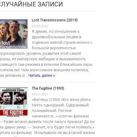
СЛУЧАЙНЫЕ ЗАПИСИ
Lost Transmissions (2019)
25.06.2022
Я думаю, по отношению к
душевнобольным людям в
отдельно взятой стране можно с
большой вероятностью
оррелировать уровень развития этой самой
траны, её имперские амбиции и выживаемость
равящего там режима в течении ближайших пары
есятков лет. Чем агрессивнее внешняя политика,
ем активнее и …
Читать далее »
The Fugitive (1993)
26.01.2021
«Беглец» (1993) «Его жена убита.
Некто однорукий. Одержимый
полицейский. Погоня
начинается…» (слоган фильма)
— Разве можно выжить после такого прыжка? Да он
же давно умер. — Значит, его будет легче поймать.»
цитата из фильма) Испытывали ли вы в своей жизни