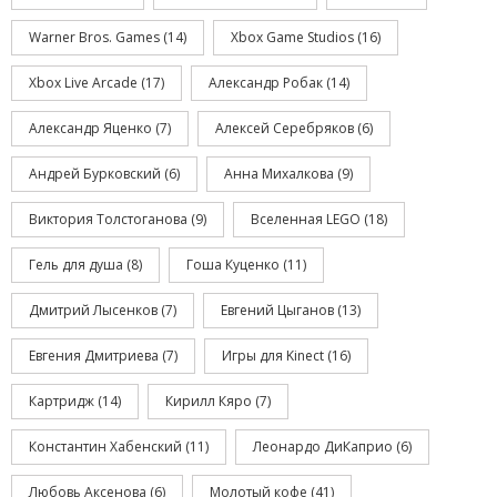
Warner Bros. Games
(14)
Xbox Game Studios
(16)
Xbox Live Arcade
(17)
Александр Робак
(14)
Александр Яценко
(7)
Алексей Серебряков
(6)
Андрей Бурковский
(6)
Анна Михалкова
(9)
Виктория Толстоганова
(9)
Вселенная LEGO
(18)
Гель для душа
(8)
Гоша Куценко
(11)
Дмитрий Лысенков
(7)
Евгений Цыганов
(13)
Евгения Дмитриева
(7)
Игры для Kinect
(16)
Картридж
(14)
Кирилл Кяро
(7)
Константин Хабенский
(11)
Леонардо ДиКаприо
(6)
Любовь Аксенова
(6)
Молотый кофе
(41)