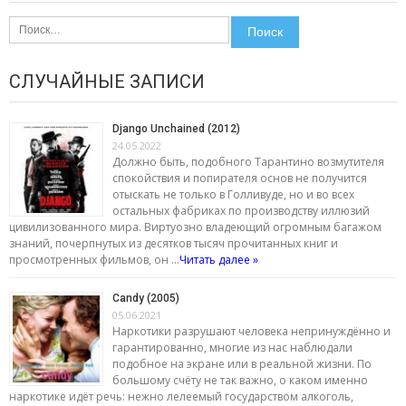
Найти:
СЛУЧАЙНЫЕ ЗАПИСИ
Django Unchained (2012)
24.05.2022
Должно быть, подобного Тарантино возмутителя
спокойствия и попирателя основ не получится
отыскать не только в Голливуде, но и во всех
остальных фабриках по производству иллюзий
цивилизованного мира. Виртуозно владеющий огромным багажом
знаний, почерпнутых из десятков тысяч прочитанных книг и
просмотренных фильмов, он …
Читать далее »
Candy (2005)
05.06.2021
Наркотики разрушают человека непринуждённо и
гарантированно, многие из нас наблюдали
подобное на экране или в реальной жизни. По
большому счёту не так важно, о каком именно
наркотике идёт речь: нежно лелеемый государством алкоголь,