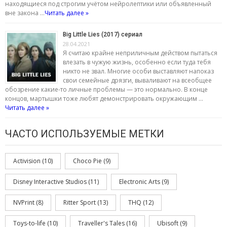
находящиеся под строгим учётом нейролептики или объявленный
вне закона …
Читать далее »
Big Little Lies (2017) сериал
28.04.2021
Я считаю крайне неприличным действом пытаться
влезать в чужую жизнь, особенно если туда тебя
никто не звал. Многие особи выставляют напоказ
свои семейные дрязги, вываливают на всеобщее
обозрение какие-то личные проблемы — это нормально. В конце
концов, мартышки тоже любят демонстрировать окружающим …
Читать далее »
ЧАСТО ИСПОЛЬЗУЕМЫЕ МЕТКИ
Activision
(10)
Choco Pie
(9)
Disney Interactive Studios
(11)
Electronic Arts
(9)
NVPrint
(8)
Ritter Sport
(13)
THQ
(12)
Toys-to-life
(10)
Traveller's Tales
(16)
Ubisoft
(9)