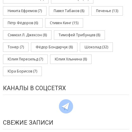
Никита Ефремов
(7)
Павел Табаков
(8)
Печенье
(13)
Пётр Фёдоров
(6)
Стивен Кинг
(15)
Сэмюэл Л. Джексон
(8)
Тимофей Трибунцев
(8)
Тонер
(7)
Фёдор Бондарчук
(8)
Шоколад
(32)
Юлия Пересильд
(7)
Юлия Хлынина
(8)
Юра Борисов
(7)
КАНАЛЫ В СОЦСЕТЯХ
СВЕЖИЕ ЗАПИСИ