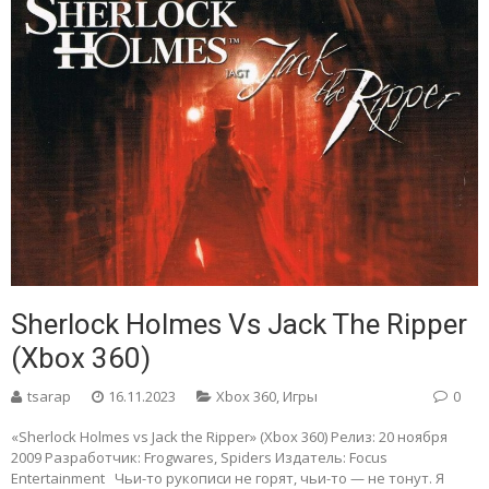
Sherlock Holmes Vs Jack The Ripper
(Xbox 360)
tsarap
16.11.2023
Xbox 360
,
Игры
0
«Sherlock Holmes vs Jack the Ripper» (Xbox 360) Релиз: 20 ноября
2009 Разработчик: Frogwares, Spiders Издатель: Focus
Entertainment Чьи-то рукописи не горят, чьи-то — не тонут. Я