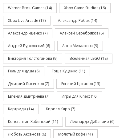
Warner Bros. Games
(14)
Xbox Game Studios
(16)
Xbox Live Arcade
(17)
Александр Робак
(14)
Александр Яценко
(7)
Алексей Серебряков
(6)
Андрей Бурковский
(6)
Анна Михалкова
(9)
Виктория Толстоганова
(9)
Вселенная LEGO
(18)
Гель для душа
(8)
Гоша Куценко
(11)
Дмитрий Лысенков
(7)
Евгений Цыганов
(13)
Евгения Дмитриева
(7)
Игры для Kinect
(16)
Картридж
(14)
Кирилл Кяро
(7)
Константин Хабенский
(11)
Леонардо ДиКаприо
(6)
Любовь Аксенова
(6)
Молотый кофе
(41)