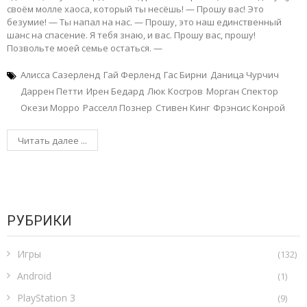
своём молле хаоса, который ты несёшь! — Прошу вас! Это
безумие! — Ты напал на нас. — Прошу, это наш единственный
шанс на спасение. Я тебя знаю, и вас. Прошу вас, прошу!
Позвольте моей семье остаться. —
Алисса Сазерленд
Гай Ферленд
Гас Бирни
Даница Чурчич
Даррен Петти
Ирен Бедард
Люк Косгров
Морган Спектор
Окези Морро
Расселл Познер
Стивен Кинг
Фрэнсис Конрой
Читать далее ...
РУБРИКИ
Игры
(132)
Android
(1)
PlayStation 3
(9)