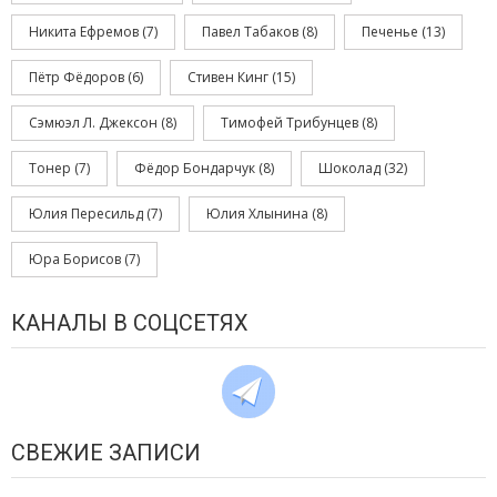
Никита Ефремов
(7)
Павел Табаков
(8)
Печенье
(13)
Пётр Фёдоров
(6)
Стивен Кинг
(15)
Сэмюэл Л. Джексон
(8)
Тимофей Трибунцев
(8)
Тонер
(7)
Фёдор Бондарчук
(8)
Шоколад
(32)
Юлия Пересильд
(7)
Юлия Хлынина
(8)
Юра Борисов
(7)
КАНАЛЫ В СОЦСЕТЯХ
СВЕЖИЕ ЗАПИСИ