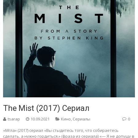
The Mist (2017) Сериал
tsarap
10.09.2021
Кино
,
Сериалы
0
«Мгла» (2017) сериал «Вы стыдитесь того, что собираетесь
сделать, а нужно гордиться.» (фраза из сериала) «— Я не допущу в