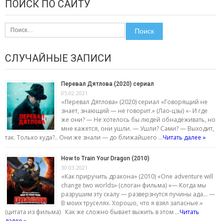
ПОИСК ПО САЙТУ
Найти:
СЛУЧАЙНЫЕ ЗАПИСИ
Перевал Дятлова (2020) сериал
05.02.2021
«Перевал Дятлова» (2020) сериал «Говорящий не
знает, знающий — не говорит.» (Лао-цзы) «- И где
же они? — Не хотелось бы людей обнадёживать, но
мне кажется, они ушли. — Ушли? Сами? — Выходит,
так. Только куда?.. Они же знали — до ближайшего …
Читать далее »
How to Train Your Dragon (2010)
30.03.2021
«Как приручить дракона» (2010) «One adventure will
change two worlds» (слоган фильма) «— Когда мы
разрушим эту скалу — разверзнутся пучины ада… —
В моих труселях. Хорошо, что я взял запасные.»
(цитата из фильма) Как же сложно бывает выжить в этом …
Читать
далее »