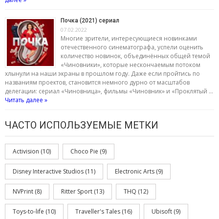
Почка (2021) сериал
07.02.2022
Многие зрители, интересующиеся новинками
отечественного синематографа, успели оценить
количество новинок, объединённых общей темой
«Чиновники», которые нескончаемым потоком
хлынули на наши экраны в прошлом году. Даже если пройтись по
названиям проектов, становится немного дурно от масштабов
делегации: сериал «Чиновница», фильмы «Чиновник» и «Проклятый …
Читать далее »
ЧАСТО ИСПОЛЬЗУЕМЫЕ МЕТКИ
Activision
(10)
Choco Pie
(9)
Disney Interactive Studios
(11)
Electronic Arts
(9)
NVPrint
(8)
Ritter Sport
(13)
THQ
(12)
Toys-to-life
(10)
Traveller's Tales
(16)
Ubisoft
(9)