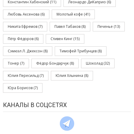
Константин Хабенский
(11)
Леонардо ДиКаприо
(6)
Любовь Аксенова
(6)
Молотый кофе
(41)
Никита Ефремов
(7)
Павел Табаков
(8)
Печенье
(13)
Пётр Фёдоров
(6)
Стивен Кинг
(15)
Сэмюэл Л. Джексон
(8)
Тимофей Трибунцев
(8)
Тонер
(7)
Фёдор Бондарчук
(8)
Шоколад
(32)
Юлия Пересильд
(7)
Юлия Хлынина
(8)
Юра Борисов
(7)
КАНАЛЫ В СОЦСЕТЯХ