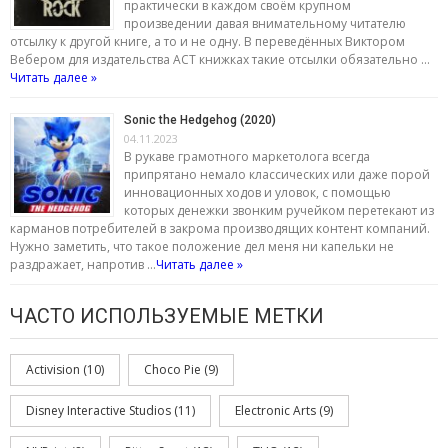
практически в каждом своём крупном
произведении давая внимательному читателю
отсылку к другой книге, а то и не одну. В переведённых Виктором
Вебером для издательства АСТ книжках такие отсылки обязательно …
Читать далее »
Sonic the Hedgehog (2020)
04.11.2023
В рукаве грамотного маркетолога всегда
припрятано немало классических или даже порой
инновационных ходов и уловок, с помощью
которых денежки звонким ручейком перетекают из
карманов потребителей в закрома производящих контент компаний.
Нужно заметить, что такое положение дел меня ни капельки не
раздражает, напротив …
Читать далее »
ЧАСТО ИСПОЛЬЗУЕМЫЕ МЕТКИ
Activision
(10)
Choco Pie
(9)
Disney Interactive Studios
(11)
Electronic Arts
(9)