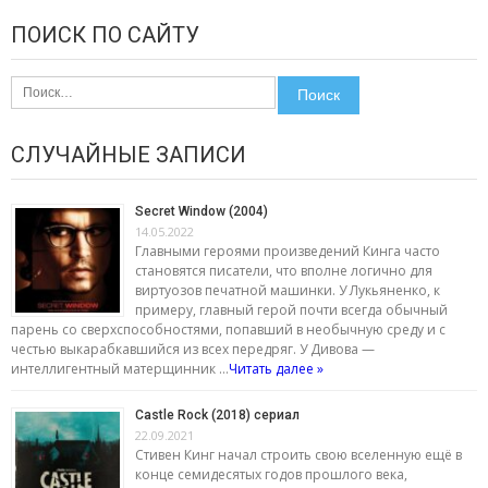
ПОИСК ПО САЙТУ
Найти:
СЛУЧАЙНЫЕ ЗАПИСИ
Secret Window (2004)
14.05.2022
Главными героями произведений Кинга часто
становятся писатели, что вполне логично для
виртуозов печатной машинки. У Лукьяненко, к
примеру, главный герой почти всегда обычный
парень со сверхспособностями, попавший в необычную среду и с
честью выкарабкавшийся из всех передряг. У Дивова —
интеллигентный матерщинник …
Читать далее »
Castle Rock (2018) сериал
22.09.2021
Стивен Кинг начал строить свою вселенную ещё в
конце семидесятых годов прошлого века,