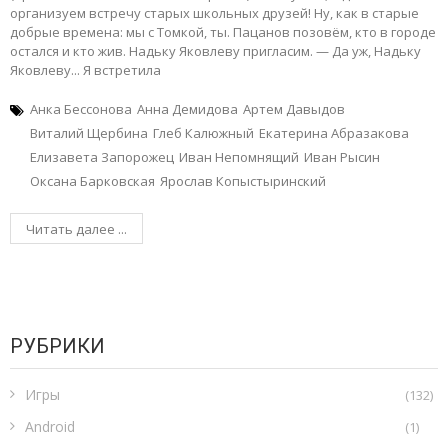
организуем встречу старых школьных друзей! Ну, как в старые
добрые времена: мы с Томкой, ты. Пацанов позовём, кто в городе
остался и кто жив. Надьку Яковлеву пригласим. — Да уж, Надьку
Яковлеву... Я встретила
Анка Бессонова
Анна Демидова
Артем Давыдов
Виталий Щербина
Глеб Калюжный
Екатерина Абразакова
Елизавета Запорожец
Иван Непомнящий
Иван Рысин
Оксана Барковская
Ярослав Копыстыринский
Читать далее ...
РУБРИКИ
Игры
(132)
Android
(1)