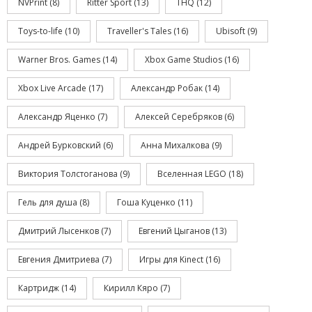
NVPrint
(8)
Ritter Sport
(13)
THQ
(12)
Toys-to-life
(10)
Traveller's Tales
(16)
Ubisoft
(9)
Warner Bros. Games
(14)
Xbox Game Studios
(16)
Xbox Live Arcade
(17)
Александр Робак
(14)
Александр Яценко
(7)
Алексей Серебряков
(6)
Андрей Бурковский
(6)
Анна Михалкова
(9)
Виктория Толстоганова
(9)
Вселенная LEGO
(18)
Гель для душа
(8)
Гоша Куценко
(11)
Дмитрий Лысенков
(7)
Евгений Цыганов
(13)
Евгения Дмитриева
(7)
Игры для Kinect
(16)
Картридж
(14)
Кирилл Кяро
(7)