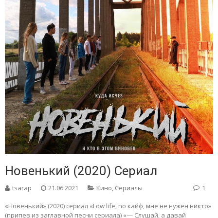
Новенький (2020) Сериал
tsarap
21.06.2021
Кино
,
Сериалы
1
«Новенький» (2020) сериал «Low life, no кайф, мне не нужен никто»
(припев из заглавной песни сериала) «— Слушай, а давай