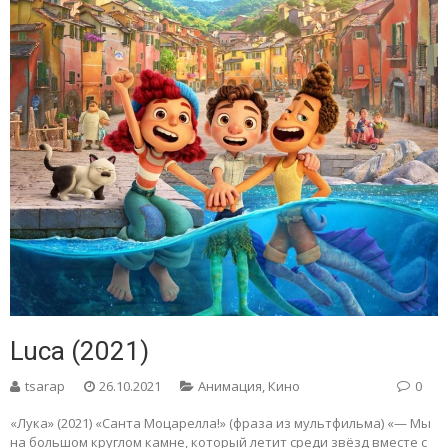
Luca (2021)
tsarap
26.10.2021
Анимация
,
Кино
0
«Лука» (2021) «Санта Моцарелла!» (фраза из мультфильма) «— Мы
на большом круглом камне, который летит среди звёзд вместе с