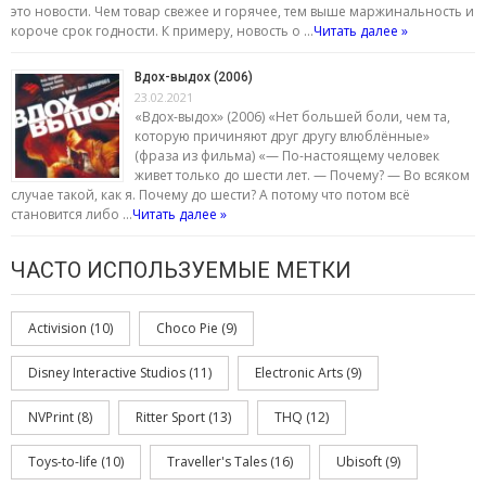
это новости. Чем товар свежее и горячее, тем выше маржинальность и
короче срок годности. К примеру, новость о …
Читать далее »
Вдох-выдох (2006)
23.02.2021
«Вдох-выдох» (2006) «Нет большей боли, чем та,
которую причиняют друг другу влюблённые»
(фраза из фильма) «— По-настоящему человек
живет только до шести лет. — Почему? — Во всяком
случае такой, как я. Почему до шести? А потому что потом всё
становится либо …
Читать далее »
ЧАСТО ИСПОЛЬЗУЕМЫЕ МЕТКИ
Activision
(10)
Choco Pie
(9)
Disney Interactive Studios
(11)
Electronic Arts
(9)
NVPrint
(8)
Ritter Sport
(13)
THQ
(12)
Toys-to-life
(10)
Traveller's Tales
(16)
Ubisoft
(9)