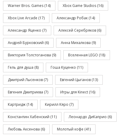
Warner Bros. Games
(14)
Xbox Game Studios
(16)
Xbox Live Arcade
(17)
Александр Робак
(14)
Александр Яценко
(7)
Алексей Серебряков
(6)
Андрей Бурковский
(6)
Анна Михалкова
(9)
Виктория Толстоганова
(9)
Вселенная LEGO
(18)
Гель для душа
(8)
Гоша Куценко
(11)
Дмитрий Лысенков
(7)
Евгений Цыганов
(13)
Евгения Дмитриева
(7)
Игры для Kinect
(16)
Картридж
(14)
Кирилл Кяро
(7)
Константин Хабенский
(11)
Леонардо ДиКаприо
(6)
Любовь Аксенова
(6)
Молотый кофе
(41)