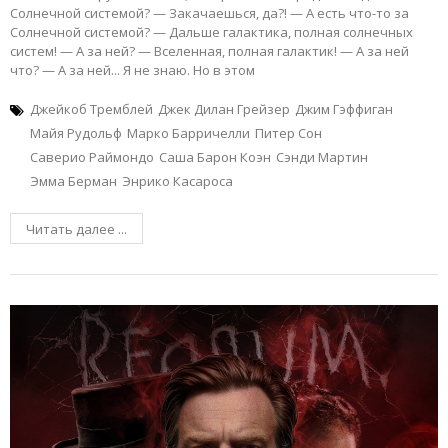
Солнечной системой? — Закачаешься, да?! — А есть что-то за
Солнечной системой? — Дальше галактика, полная солнечных
систем! — А за ней? — Вселенная, полная галактик! — А за ней
что? — А за ней... Я не знаю. Но в этом
Джейкоб Тремблей
Джек Дилан Грейзер
Джим Гэффиган
Майя Рудольф
Марко Барричелли
Питер Сон
Саверио Раймондо
Саша Барон Коэн
Сэнди Мартин
Эмма Берман
Энрико Касароса
Читать далее ...