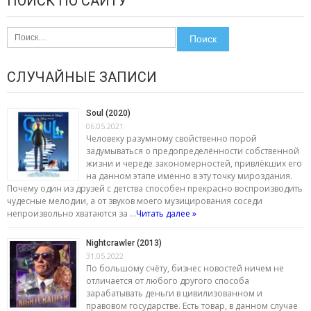
ПОИСК ПО САЙТУ
Найти:
СЛУЧАЙНЫЕ ЗАПИСИ
Soul (2020)
06.05.2021
Человеку разумному свойственно порой
задумываться о предопределённости собственной
жизни и череде закономерностей, привлёкших его
на данном этапе именно в эту точку мироздания.
Почему один из друзей с детства способен прекрасно воспроизводить
чудесные мелодии, а от звуков моего музицирования соседи
непроизвольно хватаются за …
Читать далее »
Nightcrawler (2013)
31.05.2022
По большому счёту, бизнес новостей ничем не
отличается от любого другого способа
зарабатывать деньги в цивилизованном и
правовом государстве. Есть товар, в данном случае