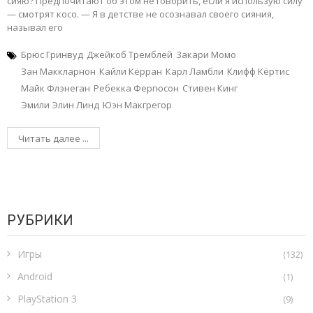
сияю? Предпочитают об этом не говорить, если я использую силу
— смотрят косо. — Я в детстве не осознавал своего сияния,
называл его
Брюс Гринвуд
Джейкоб Тремблей
Закари Момо
Зан Маккларнон
Кайли Кёрран
Карл Ламбли
Клифф Кёртис
Майк Флэнеган
Ребекка Фергюсон
Стивен Кинг
Эмили Элин Линд
Юэн Макгрегор
Читать далее ...
РУБРИКИ
Игры
(132)
Android
(1)
PlayStation 3
(9)