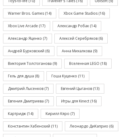
Toys-to-life
(10)
Traveller's Tales
(16)
Ubisoft
(9)
Warner Bros. Games
(14)
Xbox Game Studios
(16)
Xbox Live Arcade
(17)
Александр Робак
(14)
Александр Яценко
(7)
Алексей Серебряков
(6)
Андрей Бурковский
(6)
Анна Михалкова
(9)
Виктория Толстоганова
(9)
Вселенная LEGO
(18)
Гель для душа
(8)
Гоша Куценко
(11)
Дмитрий Лысенков
(7)
Евгений Цыганов
(13)
Евгения Дмитриева
(7)
Игры для Kinect
(16)
Картридж
(14)
Кирилл Кяро
(7)
Константин Хабенский
(11)
Леонардо ДиКаприо
(6)