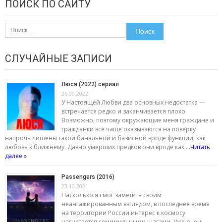
ПОИСК ПО САЙТУ
Найти:
СЛУЧАЙНЫЕ ЗАПИСИ
Люся (2022) сериал
26.09.2022
У Настоящей Любви два основных недостатка —
встречается редко и заканчивается плохо.
Возможно, поэтому окружающие меня граждане и
гражданки всё чаще оказываются на поверку
напрочь лишены такой банальной и базисной вроде функции, как
любовь к ближнему. Давно умерших предков они вроде как …
Читать
далее »
Passengers (2016)
23.10.2021
Насколько я смог заметить своим
неангажированным взглядом, в последнее время
на территории России интерес к космосу
нагнетается семимильными шагами. Уже очень