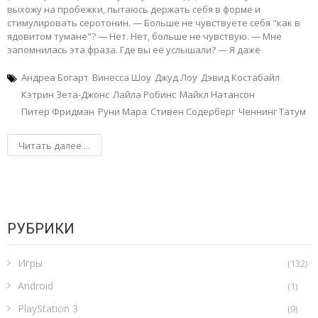
выхожу на пробежки, пытаюсь держать себя в форме и
стимулировать серотонин. — Больше не чувствуете себя "как в
ядовитом тумане"? — Нет. Нет, больше не чувствую. — Мне
запомнилась эта фраза. Где вы её услышали? — Я даже
Андреа Богарт
Винесса Шоу
Джуд Лоу
Дэвид Костабайл
Кэтрин Зета-Джонс
Лайла Робинс
Майкл Натансон
Питер Фридман
Руни Мара
Стивен Содерберг
Ченнинг Татум
Читать далее ...
РУБРИКИ
Игры
(132)
Android
(1)
PlayStation 3
(9)