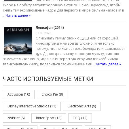
скоро на орбиту запулят хорошую актрису Юлию Пересильд, чтобы
снять там эксклюзивные кадры для первого в мире фильма «made in в
…
Читать далее »
Левиафан (2014)
03.03.2023
Описывать гамму своих ощущений от хорошей
кинокартины мне всегда сложно, и не только
потому, что не хватает вокабюляра или захватывает
дух. Да, когда я слышу хорошую музыку, смотрю
замечательное кино, играю в интересную игру или взахлёб читаю
великолепную книгу, поделиться своими эмоциями …
Читать далее »
ЧАСТО ИСПОЛЬЗУЕМЫЕ МЕТКИ
Activision
(10)
Choco Pie
(9)
Disney Interactive Studios
(11)
Electronic Arts
(9)
NVPrint
(8)
Ritter Sport
(13)
THQ
(12)