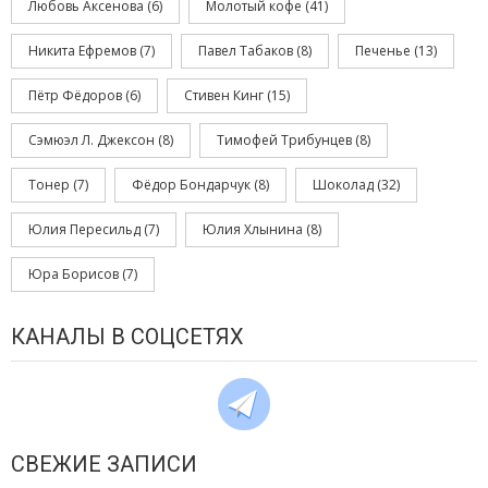
Любовь Аксенова
(6)
Молотый кофе
(41)
Никита Ефремов
(7)
Павел Табаков
(8)
Печенье
(13)
Пётр Фёдоров
(6)
Стивен Кинг
(15)
Сэмюэл Л. Джексон
(8)
Тимофей Трибунцев
(8)
Тонер
(7)
Фёдор Бондарчук
(8)
Шоколад
(32)
Юлия Пересильд
(7)
Юлия Хлынина
(8)
Юра Борисов
(7)
КАНАЛЫ В СОЦСЕТЯХ
СВЕЖИЕ ЗАПИСИ