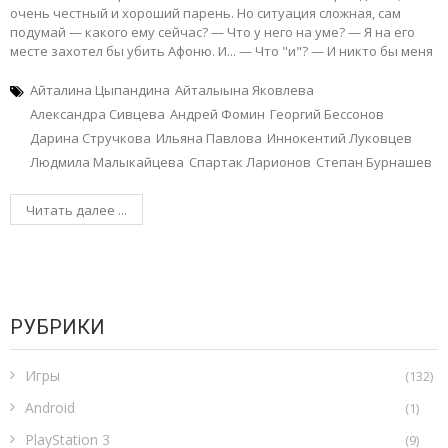
очень честный и хороший парень. Но ситуация сложная, сам
подумай — какого ему сейчас? — Что у него на уме? — Я на его
месте захотел бы убить Афоню. И... — Что "и"? — И никто бы меня
Айталина Цыпандина
Айталыына Яковлева
Александра Сивцева
Андрей Фомин
Георгий Бессонов
Дарина Стручкова
Ильяна Павлова
Иннокентий Луковцев
Людмила Малыкайцева
Спартак Ларионов
Степан Бурнашев
Читать далее ...
РУБРИКИ
Игры
(132)
Android
(1)
PlayStation 3
(9)