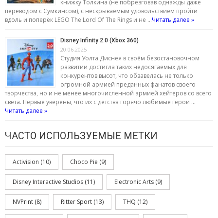
книжку Толкина (не побрезговав однажды даже
переводом с Сумкинсом), с нескрываемым удовольствием пройти
вдоль и поперёк LEGO The Lord Of The Rings и не …
Читать далее »
Disney Infinity 2.0 (Xbox 360)
20.06.2025
Студия Уолта Диснея в своём безостановочном
развитии достигла таких недосягаемых для
конкурентов высот, что обзавелась не только
огромной армией преданных фанатов своего
творчества, но и не менее многочисленной армией хейтеров со всего
света. Первые уверены, что их с детства горячо любимые герои …
Читать далее »
ЧАСТО ИСПОЛЬЗУЕМЫЕ МЕТКИ
Activision
(10)
Choco Pie
(9)
Disney Interactive Studios
(11)
Electronic Arts
(9)
NVPrint
(8)
Ritter Sport
(13)
THQ
(12)