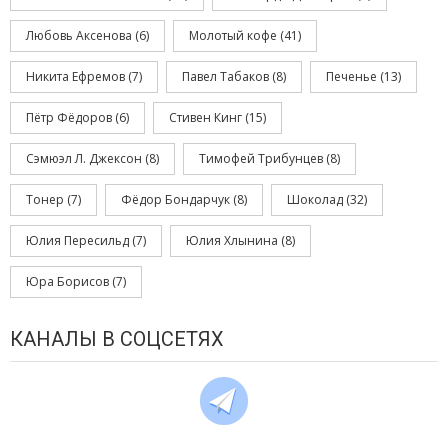
Любовь Аксенова
(6)
Молотый кофе
(41)
Никита Ефремов
(7)
Павел Табаков
(8)
Печенье
(13)
Пётр Фёдоров
(6)
Стивен Кинг
(15)
Сэмюэл Л. Джексон
(8)
Тимофей Трибунцев
(8)
Тонер
(7)
Фёдор Бондарчук
(8)
Шоколад
(32)
Юлия Пересильд
(7)
Юлия Хлынина
(8)
Юра Борисов
(7)
КАНАЛЫ В СОЦСЕТЯХ