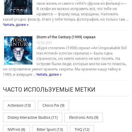
свою жизнь и самого себя?» (фраза из фильма) «—
В селфи же можно исправить всё, что тебе не
нравится — форму лица, морщины. Наложить
какой угодно фильтр. И вот у тебя теперь фотография, но только там …
Читать далее »
Storm of the Century (1999) сериал
12.03.2021
«Буря столетия» (1999) сериал «An Unspeakable Evil
Has Arrived» (слоган сериала) «- Была одна
странность, но никто ничего не мог понять. На
острове были люди, которые могли как-то помочь,
но островитяне умеют хранить секреты. Мы хранили нашу тайну в
1989, и живущие …
Читать далее »
ЧАСТО ИСПОЛЬЗУЕМЫЕ МЕТКИ
Activision
(10)
Choco Pie
(9)
Disney Interactive Studios
(11)
Electronic Arts
(9)
NVPrint
(8)
Ritter Sport
(13)
THQ
(12)