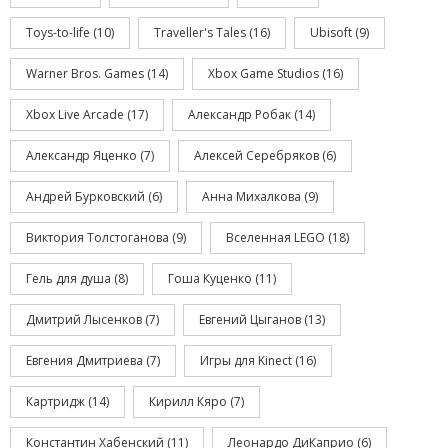
Toys-to-life
(10)
Traveller's Tales
(16)
Ubisoft
(9)
Warner Bros. Games
(14)
Xbox Game Studios
(16)
Xbox Live Arcade
(17)
Александр Робак
(14)
Александр Яценко
(7)
Алексей Серебряков
(6)
Андрей Бурковский
(6)
Анна Михалкова
(9)
Виктория Толстоганова
(9)
Вселенная LEGO
(18)
Гель для душа
(8)
Гоша Куценко
(11)
Дмитрий Лысенков
(7)
Евгений Цыганов
(13)
Евгения Дмитриева
(7)
Игры для Kinect
(16)
Картридж
(14)
Кирилл Кяро
(7)
Константин Хабенский
(11)
Леонардо ДиКаприо
(6)