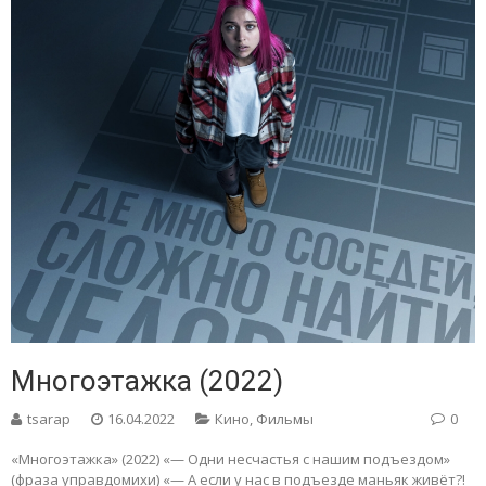
Многоэтажка (2022)
tsarap
16.04.2022
Кино
,
Фильмы
0
«Многоэтажка» (2022) «— Одни несчастья с нашим подъездом»
(фраза управдомихи) «— А если у нас в подъезде маньяк живёт?!