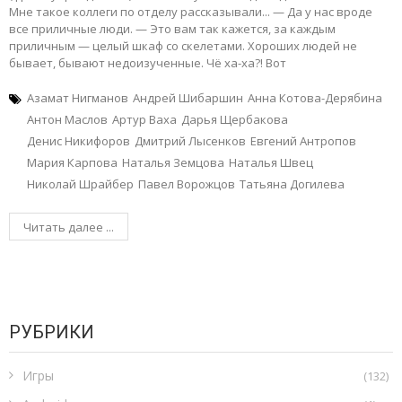
Мне такое коллеги по отделу рассказывали... — Да у нас вроде
все приличные люди. — Это вам так кажется, за каждым
приличным — целый шкаф со скелетами. Хороших людей не
бывает, бывают недоизученные. Чё ха-ха?! Вот
Азамат Нигманов
Андрей Шибаршин
Анна Котова-Дерябина
Антон Маслов
Артур Ваха
Дарья Щербакова
Денис Никифоров
Дмитрий Лысенков
Евгений Антропов
Мария Карпова
Наталья Земцова
Наталья Швец
Николай Шрайбер
Павел Ворожцов
Татьяна Догилева
Читать далее ...
РУБРИКИ
Игры
(132)