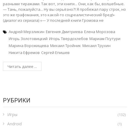
разными тиражами. Так вот, эти книги... Они, как бы, волшебные.
— Тань, пожалуйста... Ну вы серьёзно?! Я пробежал пару строк, но
это же графомания, это какой-то соцреалистический бред!»
(диалог из сериала) «— У последней книги Громова не
Андрей Мерзликин
Евгения Дмитриева
Елена Морозова
Игорь Золотовицкий
Игорь Твердохлебов
Мариам Псутури
Марина Ворожищева
Михаил Тройник
Михаил Трухин
Никита Ефремов
Сергей Епишев
Читать далее ...
РУБРИКИ
Игры
(132)
Android
(1)