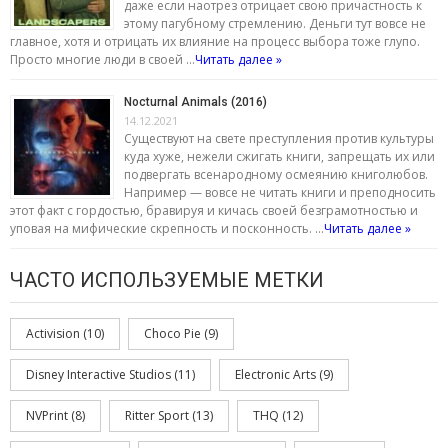
даже если наотрез отрицает свою причастность к
этому пагубному стремлению. Деньги тут вовсе не
главное, хотя и отрицать их влияние на процесс выбора тоже глупо.
Просто многие люди в своей …
Читать далее »
Nocturnal Animals (2016)
14.12.2021
Существуют на свете преступления против культуры
куда хуже, нежели сжигать книги, запрещать их или
подвергать всенародному осмеянию книголюбов.
Например — вовсе не читать книги и преподносить
этот факт с гордостью, бравируя и кичась своей безграмотностью и
уповая на мифические скрепность и посконность. …
Читать далее »
ЧАСТО ИСПОЛЬЗУЕМЫЕ МЕТКИ
Activision
(10)
Choco Pie
(9)
Disney Interactive Studios
(11)
Electronic Arts
(9)
NVPrint
(8)
Ritter Sport
(13)
THQ
(12)