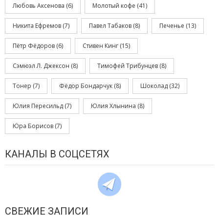
Любовь Аксенова
(6)
Молотый кофе
(41)
Никита Ефремов
(7)
Павел Табаков
(8)
Печенье
(13)
Пётр Фёдоров
(6)
Стивен Кинг
(15)
Сэмюэл Л. Джексон
(8)
Тимофей Трибунцев
(8)
Тонер
(7)
Фёдор Бондарчук
(8)
Шоколад
(32)
Юлия Пересильд
(7)
Юлия Хлынина
(8)
Юра Борисов
(7)
КАНАЛЫ В СОЦСЕТЯХ
СВЕЖИЕ ЗАПИСИ