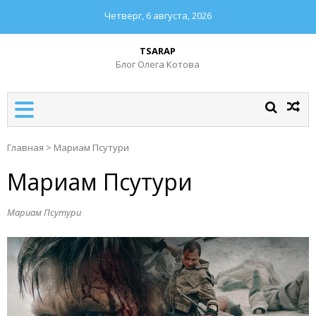
Четверг, 6 августа, 2026
TSARAP
Блог Олега Котова
Главная
>
Мариам Псутури
Мариам Псутури
Мариам Псутури