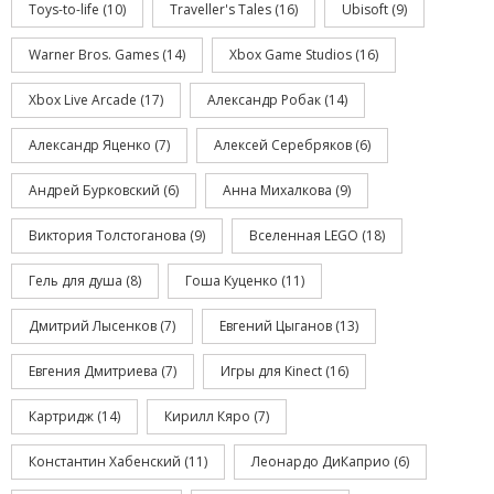
Toys-to-life
(10)
Traveller's Tales
(16)
Ubisoft
(9)
Warner Bros. Games
(14)
Xbox Game Studios
(16)
Xbox Live Arcade
(17)
Александр Робак
(14)
Александр Яценко
(7)
Алексей Серебряков
(6)
Андрей Бурковский
(6)
Анна Михалкова
(9)
Виктория Толстоганова
(9)
Вселенная LEGO
(18)
Гель для душа
(8)
Гоша Куценко
(11)
Дмитрий Лысенков
(7)
Евгений Цыганов
(13)
Евгения Дмитриева
(7)
Игры для Kinect
(16)
Картридж
(14)
Кирилл Кяро
(7)
Константин Хабенский
(11)
Леонардо ДиКаприо
(6)