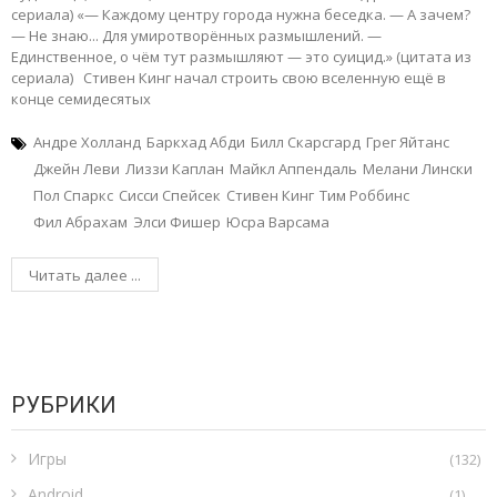
сериала) «— Каждому центру города нужна беседка. — А зачем?
— Не знаю... Для умиротворённых размышлений. —
Единственное, о чём тут размышляют — это суицид.» (цитата из
сериала) Стивен Кинг начал строить свою вселенную ещё в
конце семидесятых
Андре Холланд
Баркхад Абди
Билл Скарсгард
Грег Яйтанс
Джейн Леви
Лиззи Каплан
Майкл Аппендаль
Мелани Лински
Пол Спаркс
Сисси Спейсек
Стивен Кинг
Тим Роббинс
Фил Абрахам
Элси Фишер
Юсра Варсама
Читать далее ...
РУБРИКИ
Игры
(132)
Android
(1)