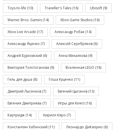
Toys-to-life
(10)
Traveller's Tales
(16)
Ubisoft
(9)
Warner Bros. Games
(14)
Xbox Game Studios
(16)
Xbox Live Arcade
(17)
Александр Робак
(14)
Александр Яценко
(7)
Алексей Серебряков
(6)
Андрей Бурковский
(6)
Анна Михалкова
(9)
Виктория Толстоганова
(9)
Вселенная LEGO
(18)
Гель для душа
(8)
Гоша Куценко
(11)
Дмитрий Лысенков
(7)
Евгений Цыганов
(13)
Евгения Дмитриева
(7)
Игры для Kinect
(16)
Картридж
(14)
Кирилл Кяро
(7)
Константин Хабенский
(11)
Леонардо ДиКаприо
(6)