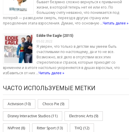
бывает безумно сложно вернуться к привычной
жизни, в которой теперь нет её или его. По
большому счёту неважно, что понимается под
потерей — развод или смерть, переезд в другую страну или
преодоление этапа взросления. Думаю, что основную …
Читать далее »
Eddie the Eagle (2015)
05.02.2022
Я уверен, что только в детстве мы умеем быть
счастливыми по-настоящему, да и то не все.
Возможно, всё дело в отсутствии всех этих
стереотипов и страхов, которые приходят со
временем и в итоге настолько укореняются в душах взрослых, что
избавиться от них …
Читать далее »
ЧАСТО ИСПОЛЬЗУЕМЫЕ МЕТКИ
Activision
(10)
Choco Pie
(9)
Disney Interactive Studios
(11)
Electronic Arts
(9)
NVPrint
(8)
Ritter Sport
(13)
THQ
(12)