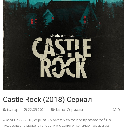
Castle Rock (2018) Сериал
tsarap
22.09.2021
Кино
,
Сериалы
0
«Касл-Рок» (2018) сериал «Может, что-то превратило тебя в
чудовище, а может, ты был им с самого начала.» (фраза из