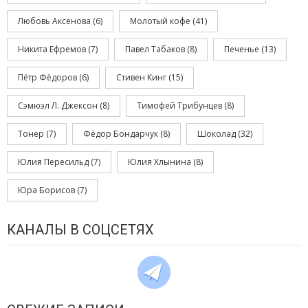
Любовь Аксенова
(6)
Молотый кофе
(41)
Никита Ефремов
(7)
Павел Табаков
(8)
Печенье
(13)
Пётр Фёдоров
(6)
Стивен Кинг
(15)
Сэмюэл Л. Джексон
(8)
Тимофей Трибунцев
(8)
Тонер
(7)
Фёдор Бондарчук
(8)
Шоколад
(32)
Юлия Пересильд
(7)
Юлия Хлынина
(8)
Юра Борисов
(7)
КАНАЛЫ В СОЦСЕТЯХ