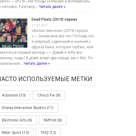
закон — это я», эти плоды селекции и вспоминать-
о неловко. Разговор …
Читать далее »
Dead Pixels (2019) сериал
21.04.2021
«Битые пиксели» (2019) сериал
«— Зачем мне всё это? Потому что
я упёртый, одинокий и жалкий.»
(фраза Ника, которая глубже, чем
ажется на первый взгляд) «— Давай я тебе всё
азложу, лады? В доме живут два нёрда, мы с Мэг. По
ериальным …
Читать далее »
ЧАСТО ИСПОЛЬЗУЕМЫЕ МЕТКИ
Activision
(10)
Choco Pie
(9)
Disney Interactive Studios
(11)
Electronic Arts
(9)
NVPrint
(8)
Ritter Sport
(13)
THQ
(12)