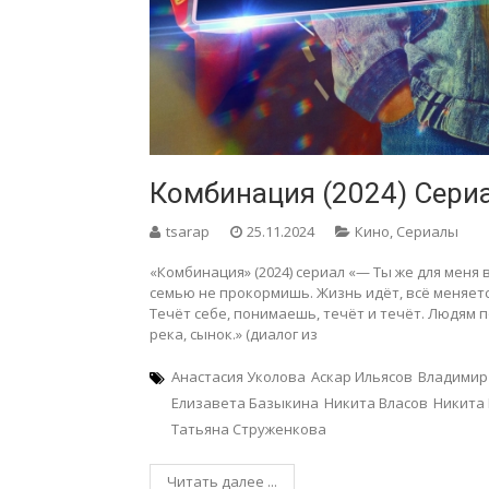
Комбинация (2024) Сери
tsarap
25.11.2024
Кино
,
Сериалы
«Комбинация» (2024) сериал «— Ты же для меня 
семью не прокормишь. Жизнь идёт, всё меняется.
Течёт себе, понимаешь, течёт и течёт. Людям п
река, сынок.» (диалог из
Анастасия Уколова
Аскар Ильясов
Владимир
Елизавета Базыкина
Никита Власов
Никита
Татьяна Струженкова
Читать далее ...