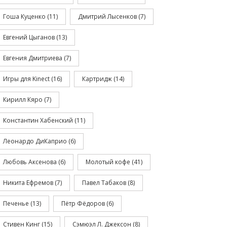
Гоша Куценко
(11)
Дмитрий Лысенков
(7)
Евгений Цыганов
(13)
Евгения Дмитриева
(7)
Игры для Kinect
(16)
Картридж
(14)
Кирилл Кяро
(7)
Константин Хабенский
(11)
Леонардо ДиКаприо
(6)
Любовь Аксенова
(6)
Молотый кофе
(41)
Никита Ефремов
(7)
Павел Табаков
(8)
Печенье
(13)
Пётр Фёдоров
(6)
Стивен Кинг
(15)
Сэмюэл Л. Джексон
(8)