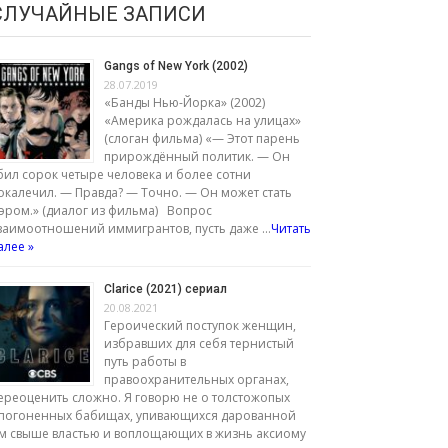
СЛУЧАЙНЫЕ ЗАПИСИ
Gangs of New York (2002)
28.07.2019
«Банды Нью-Йорка» (2002)
«Америка рождалась на улицах»
(слоган фильма) «— Этот парень
прирождённый политик. — Он
бил сорок четыре человека и более сотни
окалечил. — Правда? — Точно. — Он может стать
эром.» (диалог из фильма) Вопрос
заимоотношений иммигрантов, пусть даже …
Читать
алее »
Clarice (2021) сериал
20.08.2021
Героический поступок женщин,
избравших для себя тернистый
путь работы в
правоохранительных органах,
ереоценить сложно. Я говорю не о толстожопых
погоненных бабищах, упивающихся дарованной
м свыше властью и воплощающих в жизнь аксиому