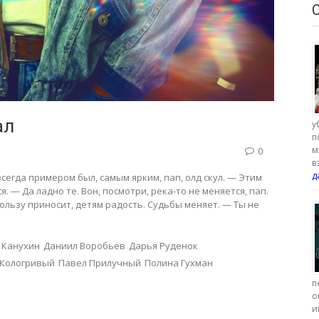
ал
у
п
м
0
в
д
всегда примером был, самым ярким, пап, олд скул. — Этим
 — Да ладно те. Вон, посмотри, река-то не меняется, пап.
ользу приносит, детям радость. Судьбы меняет. — Ты не
 Канухин
Даниил Воробьев
Дарья Руденок
 Кологривый
Павел Прилучный
Полина Гухман
п
о
и