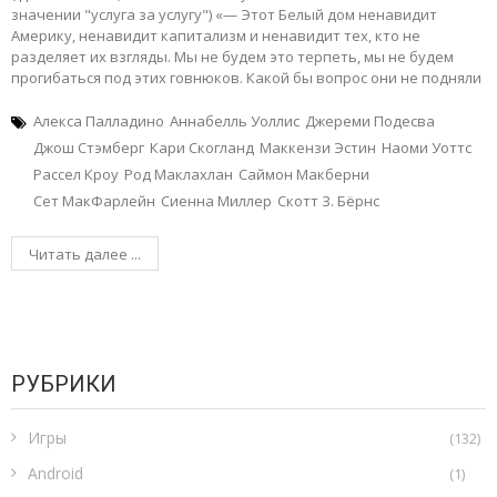
значении "услуга за услугу") «— Этот Белый дом ненавидит
Америку, ненавидит капитализм и ненавидит тех, кто не
разделяет их взгляды. Мы не будем это терпеть, мы не будем
прогибаться под этих говнюков. Какой бы вопрос они не подняли
Алекса Палладино
Аннабелль Уоллис
Джереми Подесва
Джош Стэмберг
Кари Скогланд
Маккензи Эстин
Наоми Уоттс
Рассел Кроу
Род Маклахлан
Саймон Макберни
Сет МакФарлейн
Сиенна Миллер
Скотт З. Бёрнс
Читать далее ...
РУБРИКИ
Игры
(132)
Android
(1)