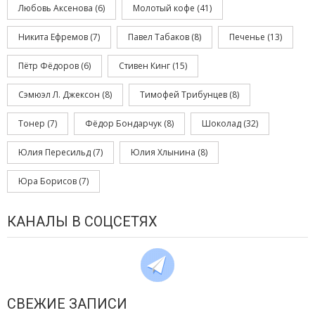
Любовь Аксенова
(6)
Молотый кофе
(41)
Никита Ефремов
(7)
Павел Табаков
(8)
Печенье
(13)
Пётр Фёдоров
(6)
Стивен Кинг
(15)
Сэмюэл Л. Джексон
(8)
Тимофей Трибунцев
(8)
Тонер
(7)
Фёдор Бондарчук
(8)
Шоколад
(32)
Юлия Пересильд
(7)
Юлия Хлынина
(8)
Юра Борисов
(7)
КАНАЛЫ В СОЦСЕТЯХ
СВЕЖИЕ ЗАПИСИ