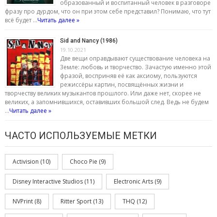
образованный и воспитанный человек в разговоре
фразу про дурдом, что он при этом себе представил? Понимаю, что тут
всё будет …
Читать далее »
Sid and Nancy (1986)
19.10.2021
Двe вещи оправдывают существование человека на
3емле: любовь и творчество. Зачастую именно этой
фразой, восприняв её как аксиому, пользуются
режиссёры картин, посвящённых жизни и
творчеству великих музыкантов прошлого. Или даже нет, скорее не
великих, а запомнившихся, оставивших большой след. Ведь не будем
…
Читать далее »
ЧАСТО ИСПОЛЬЗУЕМЫЕ МЕТКИ
Activision
(10)
Choco Pie
(9)
Disney Interactive Studios
(11)
Electronic Arts
(9)
NVPrint
(8)
Ritter Sport
(13)
THQ
(12)