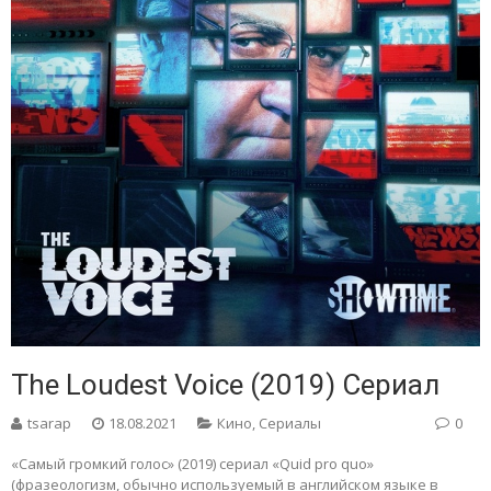
The Loudest Voice (2019) Сериал
tsarap
18.08.2021
Кино
,
Сериалы
0
«Самый громкий голос» (2019) сериал «Quid pro quo»
(фразеологизм, обычно используемый в английском языке в