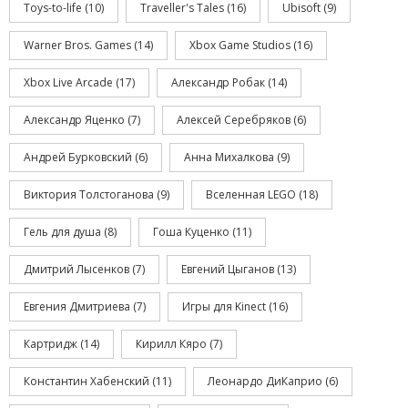
Toys-to-life
(10)
Traveller's Tales
(16)
Ubisoft
(9)
Warner Bros. Games
(14)
Xbox Game Studios
(16)
Xbox Live Arcade
(17)
Александр Робак
(14)
Александр Яценко
(7)
Алексей Серебряков
(6)
Андрей Бурковский
(6)
Анна Михалкова
(9)
Виктория Толстоганова
(9)
Вселенная LEGO
(18)
Гель для душа
(8)
Гоша Куценко
(11)
Дмитрий Лысенков
(7)
Евгений Цыганов
(13)
Евгения Дмитриева
(7)
Игры для Kinect
(16)
Картридж
(14)
Кирилл Кяро
(7)
Константин Хабенский
(11)
Леонардо ДиКаприо
(6)