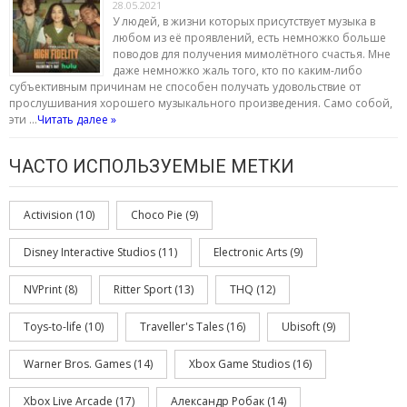
28.05.2021
У людей, в жизни которых присутствует музыка в
любом из её проявлений, есть немножко больше
поводов для получения мимолётного счастья. Мне
даже немножко жаль того, кто по каким-либо
субъективным причинам не способен получать удовольствие от
прослушивания хорошего музыкального произведения. Само собой,
эти …
Читать далее »
ЧАСТО ИСПОЛЬЗУЕМЫЕ МЕТКИ
Activision
(10)
Choco Pie
(9)
Disney Interactive Studios
(11)
Electronic Arts
(9)
NVPrint
(8)
Ritter Sport
(13)
THQ
(12)
Toys-to-life
(10)
Traveller's Tales
(16)
Ubisoft
(9)
Warner Bros. Games
(14)
Xbox Game Studios
(16)
Xbox Live Arcade
(17)
Александр Робак
(14)