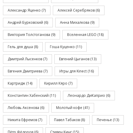
Александр Яценко
(7)
Алексей Серебряков
(6)
Андрей Бурковский
(6)
Анна Михалкова
(9)
Виктория Толстоганова
(9)
Вселенная LEGO
(18)
Гель для душа
(8)
Гоша Куценко
(11)
Дмитрий Лысенков
(7)
Евгений Цыганов
(13)
Евгения Дмитриева
(7)
Игры для Kinect
(16)
Картридж
(14)
Кирилл Кяро
(7)
Константин Хабенский
(11)
Леонардо ДиКаприо
(6)
Любовь Аксенова
(6)
Молотый кофе
(41)
Никита Ефремов
(7)
Павел Табаков
(8)
Печенье
(13)
Пётр Фёдоров
(6)
Стивен Кинг
(15)