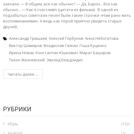
заехала. — В общем, все как обычно? — Да, Барон... Все как
обычно... — Как я счастлив!» (цитата из фильма) В одной из
подзабытых советских песен были такие строчки «Нам рано жить
воспоминаниями». А ведь как порой приятно увидеть старых
друзей,
Александр Гришаев
Алексей Горбунов
Анна Небогатова
Виктор Шамиров
Владислав Галкин
Гоша Куценко
Ирина Новак
Константин Юшкевич
Марат Башаров
Тихон Жизневский
Эвклид Кюрдзидис
Читать далее ...
РУБРИКИ
Игры
(132)
Android
(1)