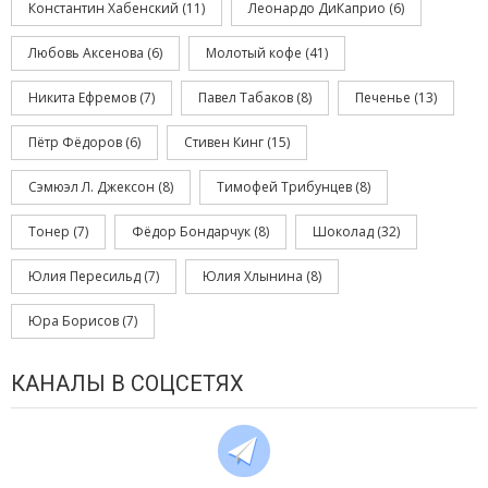
Константин Хабенский
(11)
Леонардо ДиКаприо
(6)
Любовь Аксенова
(6)
Молотый кофе
(41)
Никита Ефремов
(7)
Павел Табаков
(8)
Печенье
(13)
Пётр Фёдоров
(6)
Стивен Кинг
(15)
Сэмюэл Л. Джексон
(8)
Тимофей Трибунцев
(8)
Тонер
(7)
Фёдор Бондарчук
(8)
Шоколад
(32)
Юлия Пересильд
(7)
Юлия Хлынина
(8)
Юра Борисов
(7)
КАНАЛЫ В СОЦСЕТЯХ