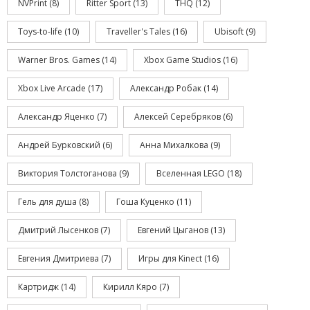
NVPrint
(8)
Ritter Sport
(13)
THQ
(12)
Toys-to-life
(10)
Traveller's Tales
(16)
Ubisoft
(9)
Warner Bros. Games
(14)
Xbox Game Studios
(16)
Xbox Live Arcade
(17)
Александр Робак
(14)
Александр Яценко
(7)
Алексей Серебряков
(6)
Андрей Бурковский
(6)
Анна Михалкова
(9)
Виктория Толстоганова
(9)
Вселенная LEGO
(18)
Гель для душа
(8)
Гоша Куценко
(11)
Дмитрий Лысенков
(7)
Евгений Цыганов
(13)
Евгения Дмитриева
(7)
Игры для Kinect
(16)
Картридж
(14)
Кирилл Кяро
(7)