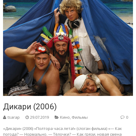
Дикари (2006)
tsarap
29.07.2019
Кино
,
Фильмы
0
«Дикари» (2006) «Полтора часа лета!» (слоган фильма) «— Как
погода? — Нормально. — Тёлочки? — Как грязи, новая смена