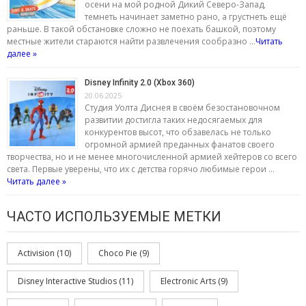
осени на мой родной Дикий Северо-Запад,
темнеть начинает заметно рано, а грустнеть ещё
раньше. В такой обстановке сложно не поехать башкой, поэтому
местные жители стараются найти развлечения сообразно …
Читать
далее »
Disney Infinity 2.0 (Xbox 360)
20.06.2025
Студия Уолта Диснея в своём безостановочном
развитии достигла таких недосягаемых для
конкурентов высот, что обзавелась не только
огромной армией преданных фанатов своего
творчества, но и не менее многочисленной армией хейтеров со всего
света. Первые уверены, что их с детства горячо любимые герои …
Читать далее »
ЧАСТО ИСПОЛЬЗУЕМЫЕ МЕТКИ
Activision
(10)
Choco Pie
(9)
Disney Interactive Studios
(11)
Electronic Arts
(9)