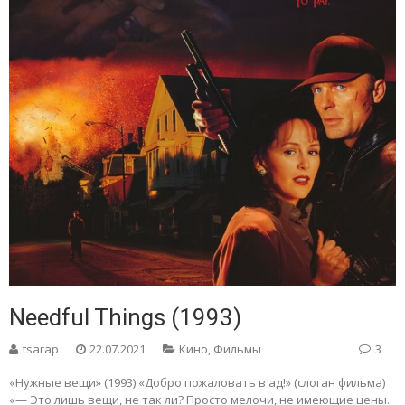
Needful Things (1993)
tsarap
22.07.2021
Кино
,
Фильмы
3
«Нужные вещи» (1993) «Добро пожаловать в ад!» (слоган фильма)
«— Это лишь вещи, не так ли? Просто мелочи, не имеющие цены.