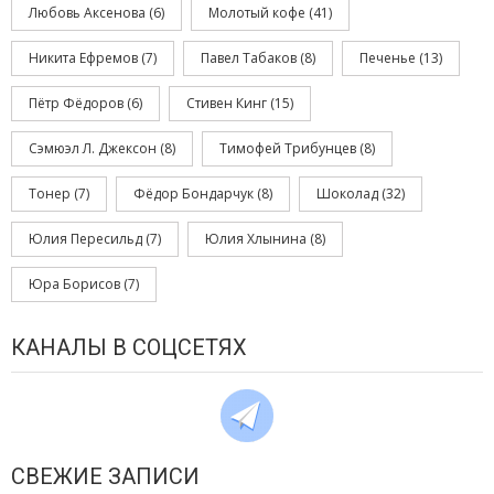
Любовь Аксенова
(6)
Молотый кофе
(41)
Никита Ефремов
(7)
Павел Табаков
(8)
Печенье
(13)
Пётр Фёдоров
(6)
Стивен Кинг
(15)
Сэмюэл Л. Джексон
(8)
Тимофей Трибунцев
(8)
Тонер
(7)
Фёдор Бондарчук
(8)
Шоколад
(32)
Юлия Пересильд
(7)
Юлия Хлынина
(8)
Юра Борисов
(7)
КАНАЛЫ В СОЦСЕТЯХ
СВЕЖИЕ ЗАПИСИ