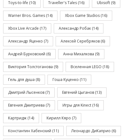
Toys-to-life
(10)
Traveller's Tales
(16)
Ubisoft
(9)
Warner Bros. Games
(14)
Xbox Game Studios
(16)
Xbox Live Arcade
(17)
Александр Робак
(14)
Александр Яценко
(7)
Алексей Серебряков
(6)
Андрей Бурковский
(6)
Анна Михалкова
(9)
Виктория Толстоганова
(9)
Вселенная LEGO
(18)
Гель для душа
(8)
Гоша Куценко
(11)
Дмитрий Лысенков
(7)
Евгений Цыганов
(13)
Евгения Дмитриева
(7)
Игры для Kinect
(16)
Картридж
(14)
Кирилл Кяро
(7)
Константин Хабенский
(11)
Леонардо ДиКаприо
(6)