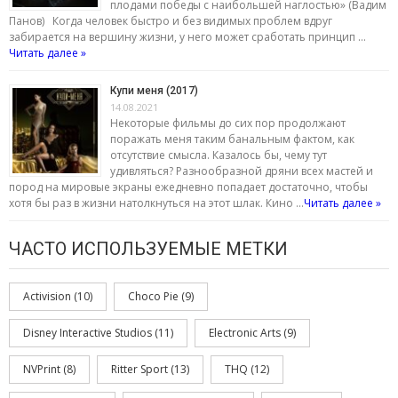
плодами победы с наибольшей наглостью» (Вадим
Панов) Когда человек быстро и без видимых проблем вдруг
забирается на вершину жизни, у него может сработать принцип …
Читать далее »
Купи меня (2017)
14.08.2021
Некоторые фильмы до сих пор продолжают
поражать меня таким банальным фактом, как
отсутствие смысла. Казалось бы, чему тут
удивляться? Разнообразной дряни всех мастей и
пород на мировые экраны ежедневно попадает достаточно, чтобы
хотя бы раз в жизни натолкнуться на этот шлак. Кино …
Читать далее »
ЧАСТО ИСПОЛЬЗУЕМЫЕ МЕТКИ
Activision
(10)
Choco Pie
(9)
Disney Interactive Studios
(11)
Electronic Arts
(9)
NVPrint
(8)
Ritter Sport
(13)
THQ
(12)