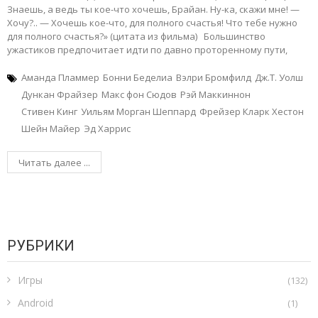
Знаешь, а ведь ты кое-что хочешь, Брайан. Ну-ка, скажи мне! —
Хочу?.. — Хочешь кое-что, для полного счастья! Что тебе нужно
для полного счастья?» (цитата из фильма) Большинство
ужастиков предпочитает идти по давно проторенному пути,
Аманда Пламмер
Бонни Беделиа
Вэлри Бромфилд
Дж.Т. Уолш
Дункан Фрайзер
Макс фон Сюдов
Рэй Маккиннон
Стивен Кинг
Уильям Морган Шеппард
Фрейзер Кларк Хестон
Шейн Майер
Эд Харрис
Читать далее ...
РУБРИКИ
Игры
(132)
Android
(1)