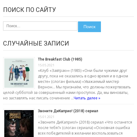
ПОИСК ПО САЙТУ
Найти:
СЛУЧАЙНЫЕ ЗАПИСИ
The Breakfast Club (1985)
15.05.2021
«Клуб «Завтрак»» (1985) «Они были чужими друг
другу, пока не оказались в одно время и в одном
месте» (слоган фильма) «Уважаемый мистер
Вернон… Мы признаём, что должны пожертвовать
целой субботой за совершенный нами проступок. Да, мы виноваты,
но заставлять нас писать сочинение …
Читать далее »
Звоните ДиКаприо! (2018) сериал
15.01.2021
«Звоните ДиКаприо!» (2018) сериал «Что останется
после тебя?» (слоган сериала) «Основная ошибка
всех победителей в желании воспользоваться