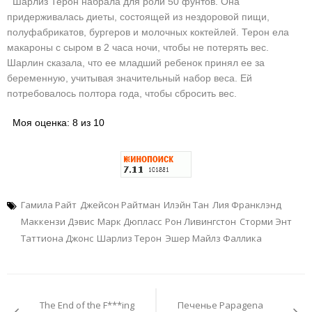
Шарлиз Терон набрала для роли 50 фунтов. Она
придерживалась диеты, состоящей из нездоровой пищи,
полуфабрикатов, бургеров и молочных коктейлей. Терон ела
макароны с сыром в 2 часа ночи, чтобы не потерять вес.
Шарлин сказала, что ее младший ребенок принял ее за
беременную, учитывая значительный набор веса. Ей
потребовалось полтора года, чтобы сбросить вес.
Моя оценка: 8 из 10
Гамила Райт
Джейсон Райтман
Илэйн Тан
Лия Франклэнд
Маккензи Дэвис
Марк Дюпласс
Рон Ливингстон
Сторми Энт
Таттиона Джонс
Шарлиз Терон
Эшер Майлз Фаллика
Навигация
по
The End of the F***ing
Печенье Papagena