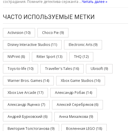
сострадания. Помните детектива-сержанта …
Читать далее »
ЧАСТО ИСПОЛЬЗУЕМЫЕ МЕТКИ
Activision
(10)
Choco Pie
(9)
Disney Interactive Studios
(11)
Electronic Arts
(9)
NVPrint
(8)
Ritter Sport
(13)
THQ
(12)
Toys-to-life
(10)
Traveller's Tales
(16)
Ubisoft
(9)
Warner Bros. Games
(14)
Xbox Game Studios
(16)
Xbox Live Arcade
(17)
Александр Робак
(14)
Александр Яценко
(7)
Алексей Серебряков
(6)
Андрей Бурковский
(6)
Анна Михалкова
(9)
Виктория Толстоганова
(9)
Вселенная LEGO
(18)