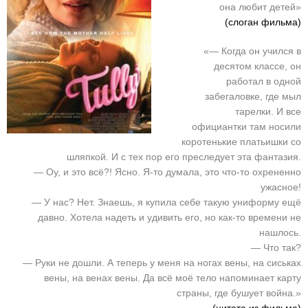
она любит детей»
(слоган фильма)
«— Когда он учился в
десятом классе, он
работал в одной
забегаловке, где мыл
тарелки. И все
официантки там носили
коротенькие платьишки со
шляпкой. И с тех пор его преследует эта фантазия.
— Оу, и это всё?! Ясно. Я-то думала, это что-то охрененно
ужасное!
— У нас? Нет. Знаешь, я купила себе такую униформу ещё
давно. Хотела надеть и удивить его, но как-то времени не
нашлось.
— Что так?
— Руки не дошли. А теперь у меня на ногах вены, на сиськах
вены, на венах вены. Да всё моё тело напоминает карту
страны, где бушует война.»