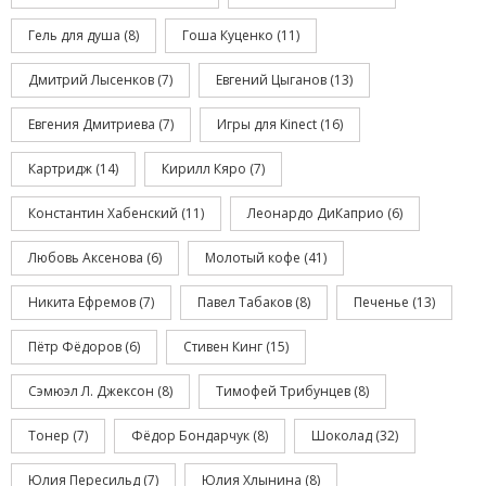
Гель для душа
(8)
Гоша Куценко
(11)
Дмитрий Лысенков
(7)
Евгений Цыганов
(13)
Евгения Дмитриева
(7)
Игры для Kinect
(16)
Картридж
(14)
Кирилл Кяро
(7)
Константин Хабенский
(11)
Леонардо ДиКаприо
(6)
Любовь Аксенова
(6)
Молотый кофе
(41)
Никита Ефремов
(7)
Павел Табаков
(8)
Печенье
(13)
Пётр Фёдоров
(6)
Стивен Кинг
(15)
Сэмюэл Л. Джексон
(8)
Тимофей Трибунцев
(8)
Тонер
(7)
Фёдор Бондарчук
(8)
Шоколад
(32)
Юлия Пересильд
(7)
Юлия Хлынина
(8)