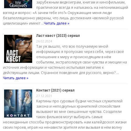
зарубежным видеоиграм, книгам и кинофильмам,
практически всегда я натыкаюсь на непонимающий
взгляд и вопрос: «А зачем тебе это?» Окружающие меня люди
безапелляционно уверены, что лишь достижения «великой русской
цивилизации» имеют …
Читать далее »
Ласт квест (2023) сериал
26.02.2024
Так уж вышло, что всю получаемую мной
информацию я пропускаю через себя, через своё
отношение к миру и происходящим в нём
событиям, экстраполируя свои чувства и эмоции на
источник информации и частенько испытывая эмпатию к
действующим лицам. Странное поведение для русского, верно? …
Читать далее »
Контакт (2021) сериал
27.12.2021
Картины про суровые будни честных служителей
закона и неподкупных хранителей спокойствия
вызывают во мне смешанные чувства. Создатели
таких фильмов могут выбирать самые
неожиданные способы продемонстрировать нам калейдоскоп жизни
своих героев, играя на ненависти зрителя или вызывая в нём волну