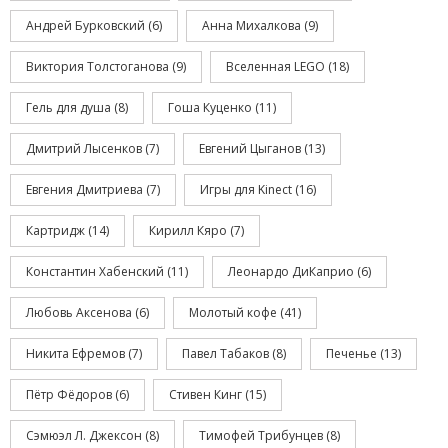
Андрей Бурковский
(6)
Анна Михалкова
(9)
Виктория Толстоганова
(9)
Вселенная LEGO
(18)
Гель для душа
(8)
Гоша Куценко
(11)
Дмитрий Лысенков
(7)
Евгений Цыганов
(13)
Евгения Дмитриева
(7)
Игры для Kinect
(16)
Картридж
(14)
Кирилл Кяро
(7)
Константин Хабенский
(11)
Леонардо ДиКаприо
(6)
Любовь Аксенова
(6)
Молотый кофе
(41)
Никита Ефремов
(7)
Павел Табаков
(8)
Печенье
(13)
Пётр Фёдоров
(6)
Стивен Кинг
(15)
Сэмюэл Л. Джексон
(8)
Тимофей Трибунцев
(8)