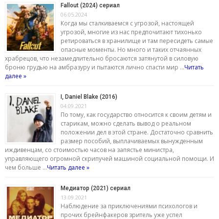
Fallout (2024) сериал
06.05.2024
Когда мы сталкиваемся с угрозой, настоящей
угрозой, многие из нас предпочитают тихонько
ретироваться в хранилище и там пересидеть самые
опасные моменты. Но много и таких отчаянных
храбрецов, что незамедлительно бросаются затянутой в силовую
броню грудью на амбразуру и пытаются лично спасти мир …
Читать
далее »
I, Daniel Blake (2016)
04.09.2021
По тому, как государство относится к своим детям и
старикам, можно сделать вывод о реальном
положении дел в этой стране. Достаточно сравнить
размер пособий, выплачиваемых вынужденным
иждивенцам, со стоимостью часов на запястье министра,
управляющего огромной скрипучей машиной социальной помощи. И
чем больше …
Читать далее »
Медиатор (2021) сериал
13.09.2021
Наблюдение за приключениями психологов и
прочих брейнфакеров зритель уже успел