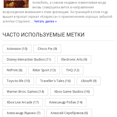
полюбить, а совсем недавно изменчивая мода
вновь совершила виток в направлении
возрождения внимания к этим зрелищам. За границей в этом году
вышел в прокат сериал «Кларисса» о приключениях хорошо забытой
агентки Старлинг, …
Читать далее »
ЧАСТО ИСПОЛЬЗУЕМЫЕ МЕТКИ
Activision
(10)
Choco Pie
(9)
Disney Interactive Studios
(11)
Electronic Arts
(9)
NVPrint
(8)
Ritter Sport
(13)
THQ
(12)
Toys-to-life
(10)
Traveller's Tales
(16)
Ubisoft
(9)
Warner Bros. Games
(14)
Xbox Game Studios
(16)
Xbox Live Arcade
(17)
Александр Робак
(14)
Александр Яценко
(7)
Алексей Серебряков
(6)