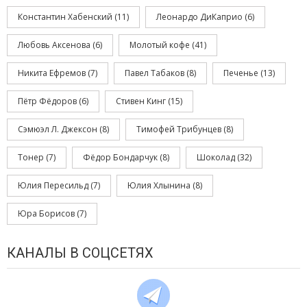
Константин Хабенский
(11)
Леонардо ДиКаприо
(6)
Любовь Аксенова
(6)
Молотый кофе
(41)
Никита Ефремов
(7)
Павел Табаков
(8)
Печенье
(13)
Пётр Фёдоров
(6)
Стивен Кинг
(15)
Сэмюэл Л. Джексон
(8)
Тимофей Трибунцев
(8)
Тонер
(7)
Фёдор Бондарчук
(8)
Шоколад
(32)
Юлия Пересильд
(7)
Юлия Хлынина
(8)
Юра Борисов
(7)
КАНАЛЫ В СОЦСЕТЯХ