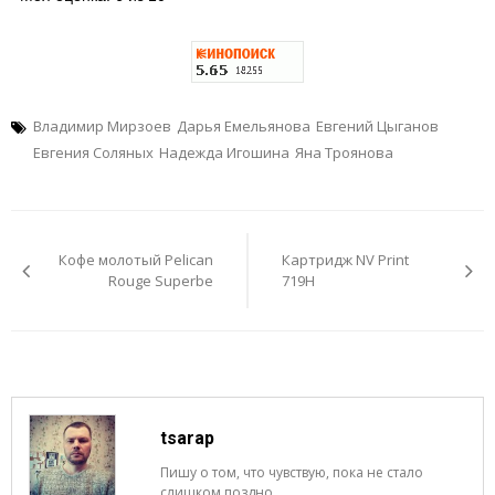
Владимир Мирзоев
Дарья Емельянова
Евгений Цыганов
Евгения Соляных
Надежда Игошина
Яна Троянова
Навигация
по
Кофе молотый Pelican
Картридж NV Print
записям
Rouge Superbe
719H
tsarap
Пишу о том, что чувствую, пока не стало
слишком поздно.