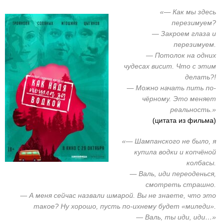
«— Как мы здесь
перезимуем?
— Закроем глаза и
перезимуем.
— Потолок на одних
чудесах висит. Что с этим
делать?!
— Можно начать пить по-
чёрному. Это меняет
реальность.»
(цитата из фильма)
«— Шампанского не было, я
купила водки и копчёной
колбасы.
— Валь, иди переоденься,
смотреть страшно.
— А меня сейчас назвали шмарой. Вы не знаете, что это
такое? Ну хорошо, пусть по-ихнему будет «миледи».
— Валь, ты иди, иди…»