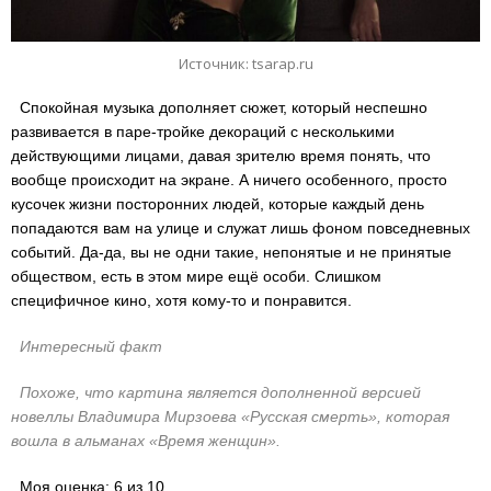
Источник: tsarap.ru
Спокойная музыка дополняет сюжет, который неспешно
развивается в паре-тройке декораций с несколькими
действующими лицами, давая зрителю время понять, что
вообще происходит на экране. А ничего особенного, просто
кусочек жизни посторонних людей, которые каждый день
попадаются вам на улице и служат лишь фоном повседневных
событий. Да-да, вы не одни такие, непонятые и не принятые
обществом, есть в этом мире ещё особи. Слишком
специфичное кино, хотя кому-то и понравится.
Интересный факт
Похоже, что картина является дополненной версией
новеллы Владимира Мирзоева «Русская смерть», которая
вошла в альманах «Время женщин».
Моя оценка: 6 из 10