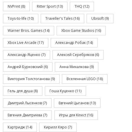
NVPrint
(8)
Ritter Sport
(13)
THQ
(12)
Toys-to-life
(10)
Traveller's Tales
(16)
Ubisoft
(9)
Warner Bros. Games
(14)
Xbox Game Studios
(16)
Xbox Live Arcade
(17)
Александр Робак
(14)
Александр Яценко
(7)
Алексей Серебряков
(6)
Андрей Бурковский
(6)
Анна Михалкова
(9)
Виктория Толстоганова
(9)
Вселенная LEGO
(18)
Гель для душа
(8)
Гоша Куценко
(11)
Дмитрий Лысенков
(7)
Евгений Цыганов
(13)
Евгения Дмитриева
(7)
Игры для Kinect
(16)
Картридж
(14)
Кирилл Кяро
(7)