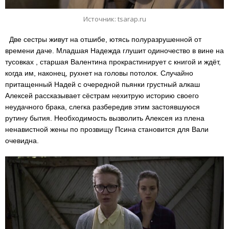
Источник: tsarap.ru
Две сестры живут на отшибе, ютясь полуразрушенной от
времени даче. Младшая Надежда глушит одиночество в вине на
тусовках , старшая Валентина прокрастинирует с книгой и ждёт,
когда им, наконец, рухнет на головы потолок. Случайно
притащенный Надей с очередной пьянки грустный алкаш
Алексей рассказывает сёстрам нехитрую историю своего
неудачного брака, слегка разбередив этим застоявшуюся
рутину бытия. Необходимость вызволить Алексея из плена
ненавистной жены по прозвищу Псина становится для Вали
очевидна.