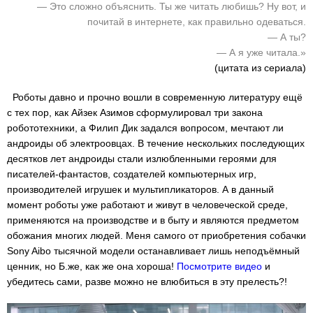
— Это сложно объяснить. Ты же читать любишь? Ну вот, и
почитай в интернете, как правильно одеваться.
— А ты?
— А я уже читала.»
(цитата из сериала)
Роботы давно и прочно вошли в современную литературу ещё
с тех пор, как Айзек Азимов сформулировал три закона
робототехники, а Филип Дик задался вопросом, мечтают ли
андроиды об электроовцах. В течение нескольких последующих
десятков лет андроиды стали излюбленными героями для
писателей-фантастов, создателей компьютерных игр,
производителей игрушек и мультипликаторов. А в данный
момент роботы уже работают и живут в человеческой среде,
применяются на производстве и в быту и являются предметом
обожания многих людей. Меня самого от приобретения собачки
Sony Aibo тысячной модели останавливает лишь неподъёмный
ценник, но Б.же, как же она хороша!
Посмотрите видео
и
убедитесь сами, разве можно не влюбиться в эту прелесть?!