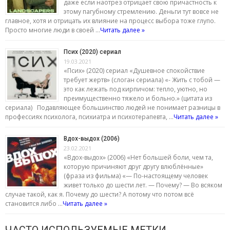
даже если наотрез отрицает свою причастность к
этому пагубному стремлению. Деньги тут вовсе не
главное, хотя и отрицать их влияние на процесс выбора тоже глупо.
Просто многие люди в своей …
Читать далее »
Псих (2020) сериал
19.03.2021
«Псих» (2020) сериал «Душевное спокойствие
требует жертв» (слоган сериала) «- Жить с тобой —
это как лежать под кирпичом: тепло, уютно, но
преимущественно тяжело и больно.» (цитата из
сериала) Подавляющее большинство людей не понимает разницы в
профессиях психолога, психиатра и психотерапевта, …
Читать далее »
Вдох-выдох (2006)
23.02.2021
«Вдох-выдох» (2006) «Нет большей боли, чем та,
которую причиняют друг другу влюблённые»
(фраза из фильма) «— По-настоящему человек
живет только до шести лет. — Почему? — Во всяком
случае такой, как я. Почему до шести? А потому что потом всё
становится либо …
Читать далее »