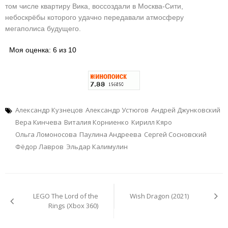
том числе квартиру Вика, воссоздали в Москва-Сити,
небоскрёбы которого удачно передавали атмосферу
мегаполиса будущего.
Моя оценка: 6 из 10
Александр Кузнецов
Александр Устюгов
Андрей Джунковский
Вера Кинчева
Виталия Корниенко
Кирилл Кяро
Ольга Ломоносова
Паулина Андреева
Сергей Сосновский
Фёдор Лавров
Эльдар Калимулин
Навигация
по
LEGO The Lord of the
Wish Dragon (2021)
записям
Rings (Xbox 360)