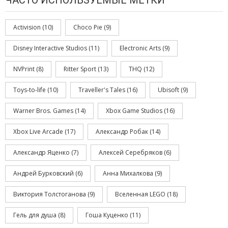
ЧАСТО ИСПОЛЬЗУЕМЫЕ МЕТКИ
Activision
(10)
Choco Pie
(9)
Disney Interactive Studios
(11)
Electronic Arts
(9)
NVPrint
(8)
Ritter Sport
(13)
THQ
(12)
Toys-to-life
(10)
Traveller's Tales
(16)
Ubisoft
(9)
Warner Bros. Games
(14)
Xbox Game Studios
(16)
Xbox Live Arcade
(17)
Александр Робак
(14)
Александр Яценко
(7)
Алексей Серебряков
(6)
Андрей Бурковский
(6)
Анна Михалкова
(9)
Виктория Толстоганова
(9)
Вселенная LEGO
(18)
Гель для душа
(8)
Гоша Куценко
(11)