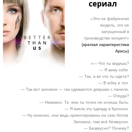
сериал
«Это не фабричная
модель, это не
запущенный в
производство концепт»
(краткая характеристика
Арисы)
«— Что ты видишь?
— Я вижу себя.
— Так, а во что ты одета?
— В юбку и топ.
— Так вот запомни — так одеваются девушки с панели.
— Откуда?
— Неважно. Те, кем ты точно не хочешь быть.
— Я взяла эту одежду в Кроносе.
— Ну конечно, они ведь ориентированы на секс-ботов.
Запомни, там всё безвкусно.
— Безвкусно? Почему?