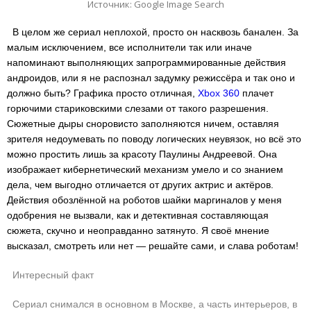
Источник: Google Image Search
В целом же сериал неплохой, просто он насквозь банален. За
малым исключением, все исполнители так или иначе
напоминают выполняющих запрограммированные действия
андроидов, или я не распознал задумку режиссёра и так оно и
должно быть? Графика просто отличная,
Xbox 360
плачет
горючими стариковскими слезами от такого разрешения.
Сюжетные дыры сноровисто заполняются ничем, оставляя
зрителя недоумевать по поводу логических неувязок, но всё это
можно простить лишь за красоту Паулины Андреевой. Она
изображает кибернетический механизм умело и со знанием
дела, чем выгодно отличается от других актрис и актёров.
Действия обозлённой на роботов шайки маргиналов у меня
одобрения не вызвали, как и детективная составляющая
сюжета, скучно и неоправданно затянуто. Я своё мнение
высказал, смотреть или нет — решайте сами, и слава роботам!
Интересный факт
Сериал снимался в основном в Москве, а часть интерьеров, в