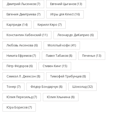
Дмитрий Лысенков
(7)
Евгений Цыганов
(13)
Евгения Дмитриева
(7)
Игры для Kinect
(16)
Картридж
(14)
Кирилл Кяро
(7)
Константин Хабенский
(11)
Леонардо ДиКаприо
(6)
Любовь Аксенова
(6)
Молотый кофе
(41)
Никита Ефремов
(7)
Павел Табаков
(8)
Печенье
(13)
Пётр Фёдоров
(6)
Стивен Кинг
(15)
Сэмюэл Л. Джексон
(8)
Тимофей Трибунцев
(8)
Тонер
(7)
Фёдор Бондарчук
(8)
Шоколад
(32)
Юлия Пересильд
(7)
Юлия Хлынина
(8)
Юра Борисов
(7)