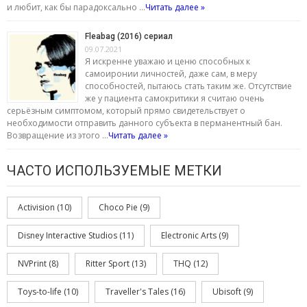
и любит, как бы парадоксально …
Читать далее »
Fleabag (2016) сериал
09.07.2021
Я искренне уважаю и ценю способных к
самоиронии личностей, даже сам, в меру
способностей, пытаюсь стать таким же. Отсутствие
же у пациента самокритики я считаю очень
серьёзным симптомом, который прямо свидетельствует о
необходимости отправить данного субъекта в перманентный бан.
Возвращение из этого …
Читать далее »
ЧАСТО ИСПОЛЬЗУЕМЫЕ МЕТКИ
Activision
(10)
Choco Pie
(9)
Disney Interactive Studios
(11)
Electronic Arts
(9)
NVPrint
(8)
Ritter Sport
(13)
THQ
(12)
Toys-to-life
(10)
Traveller's Tales
(16)
Ubisoft
(9)