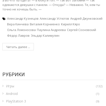
а во что ты одета? — В юбку и топ. — Так вот запомни — так
одеваются девушки с панели. — Откуда? — Неважно. Те, кем ты
точно не хочешь быть. —
Александр Кузнецов
Александр Устюгов
Андрей Джунковский
Вера Кинчева
Виталия Корниенко
Кирилл Кяро
Ольга Ломоносова
Паулина Андреева
Сергей Сосновский
Фёдор Лавров
Эльдар Калимулин
Читать далее ...
РУБРИКИ
Игры
(132)
Android
(1)
PlayStation 3
(9)