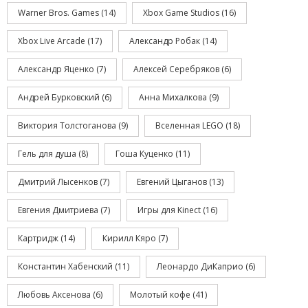
Warner Bros. Games
(14)
Xbox Game Studios
(16)
Xbox Live Arcade
(17)
Александр Робак
(14)
Александр Яценко
(7)
Алексей Серебряков
(6)
Андрей Бурковский
(6)
Анна Михалкова
(9)
Виктория Толстоганова
(9)
Вселенная LEGO
(18)
Гель для душа
(8)
Гоша Куценко
(11)
Дмитрий Лысенков
(7)
Евгений Цыганов
(13)
Евгения Дмитриева
(7)
Игры для Kinect
(16)
Картридж
(14)
Кирилл Кяро
(7)
Константин Хабенский
(11)
Леонардо ДиКаприо
(6)
Любовь Аксенова
(6)
Молотый кофе
(41)