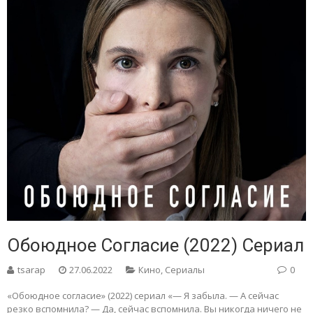
Обоюдное Согласие (2022) Сериал
tsarap
27.06.2022
Кино
,
Сериалы
0
«Обоюдное согласие» (2022) сериал «— Я забыла. — А сейчас
резко вспомнила? — Да, сейчас вспомнила. Вы никогда ничего не