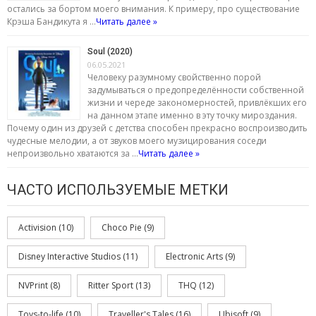
остались за бортом моего внимания. К примеру, про существование
Крэша Бандикута я …
Читать далее »
Soul (2020)
06.05.2021
Человеку разумному свойственно порой
задумываться о предопределённости собственной
жизни и череде закономерностей, привлёкших его
на данном этапе именно в эту точку мироздания.
Почему один из друзей с детства способен прекрасно воспроизводить
чудесные мелодии, а от звуков моего музицирования соседи
непроизвольно хватаются за …
Читать далее »
ЧАСТО ИСПОЛЬЗУЕМЫЕ МЕТКИ
Activision
(10)
Choco Pie
(9)
Disney Interactive Studios
(11)
Electronic Arts
(9)
NVPrint
(8)
Ritter Sport
(13)
THQ
(12)
Toys-to-life
(10)
Traveller's Tales
(16)
Ubisoft
(9)