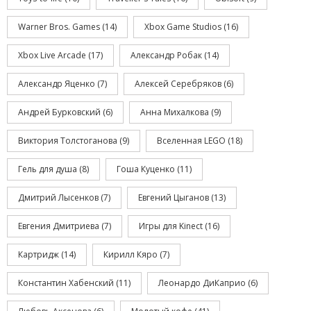
Warner Bros. Games
(14)
Xbox Game Studios
(16)
Xbox Live Arcade
(17)
Александр Робак
(14)
Александр Яценко
(7)
Алексей Серебряков
(6)
Андрей Бурковский
(6)
Анна Михалкова
(9)
Виктория Толстоганова
(9)
Вселенная LEGO
(18)
Гель для душа
(8)
Гоша Куценко
(11)
Дмитрий Лысенков
(7)
Евгений Цыганов
(13)
Евгения Дмитриева
(7)
Игры для Kinect
(16)
Картридж
(14)
Кирилл Кяро
(7)
Константин Хабенский
(11)
Леонардо ДиКаприо
(6)