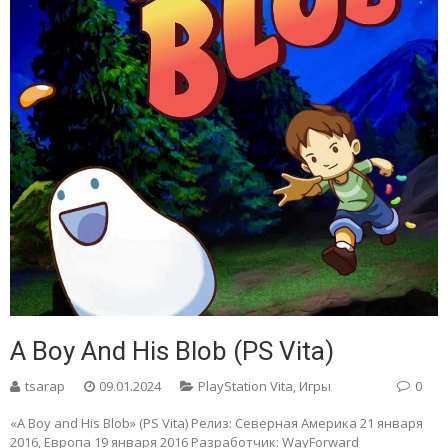
A Boy And His Blob (PS Vita)
tsarap
09.01.2024
PlayStation Vita
,
Игры
0
«A Boy and His Blob» (PS Vita) Релиз: Северная Америка 21 января
2016, Европа 19 января 2016 Разработчик: WayForward