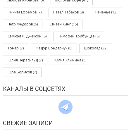
Любовь Аксенова
(6)
Молотый кофе
(41)
Никита Ефремов
(7)
Павел Табаков
(8)
Печенье
(13)
Пётр Фёдоров
(6)
Стивен Кинг
(15)
Сэмюэл Л. Джексон
(8)
Тимофей Трибунцев
(8)
Тонер
(7)
Фёдор Бондарчук
(8)
Шоколад
(32)
Юлия Пересильд
(7)
Юлия Хлынина
(8)
Юра Борисов
(7)
КАНАЛЫ В СОЦСЕТЯХ
СВЕЖИЕ ЗАПИСИ