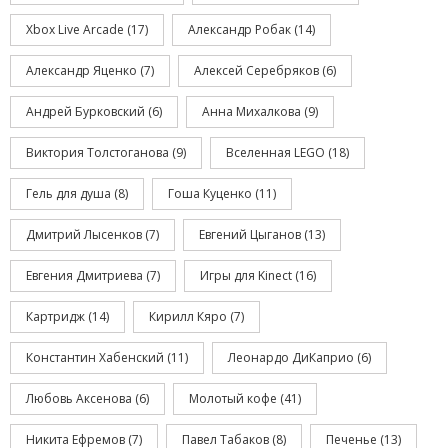
Xbox Live Arcade
(17)
Александр Робак
(14)
Александр Яценко
(7)
Алексей Серебряков
(6)
Андрей Бурковский
(6)
Анна Михалкова
(9)
Виктория Толстоганова
(9)
Вселенная LEGO
(18)
Гель для душа
(8)
Гоша Куценко
(11)
Дмитрий Лысенков
(7)
Евгений Цыганов
(13)
Евгения Дмитриева
(7)
Игры для Kinect
(16)
Картридж
(14)
Кирилл Кяро
(7)
Константин Хабенский
(11)
Леонардо ДиКаприо
(6)
Любовь Аксенова
(6)
Молотый кофе
(41)
Никита Ефремов
(7)
Павел Табаков
(8)
Печенье
(13)