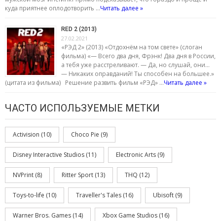
куда приятнее оплодотворить …
Читать далее »
RED 2 (2013)
27.02.2021
«РЭД 2» (2013) «Отдохнём на том свете» (слоган
фильма) «— Всего два дня, Фрэнк! Два дня в России,
а тебя уже расстреливают. — Да, но слушай, они…
— Никаких оправданий! Ты способен на большее.»
(цитата из фильма) Решение развить фильм «РЭД» …
Читать далее »
ЧАСТО ИСПОЛЬЗУЕМЫЕ МЕТКИ
Activision
(10)
Choco Pie
(9)
Disney Interactive Studios
(11)
Electronic Arts
(9)
NVPrint
(8)
Ritter Sport
(13)
THQ
(12)
Toys-to-life
(10)
Traveller's Tales
(16)
Ubisoft
(9)
Warner Bros. Games
(14)
Xbox Game Studios
(16)