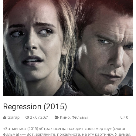
Regression (2015)
tsarap
27.07.2021
Кино
,
Фильмы
0
«Затмение» (2015) «Страх всегда находит свою жертву» (слоган
фильма) «— Вот, взгляните, пожалуйста, на эту картинку. Я думал,