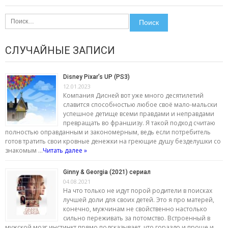
Найти:
СЛУЧАЙНЫЕ ЗАПИСИ
Disney Pixar’s UP (PS3)
12.01.2023
Компания Дисней вот уже много десятилетий
славится способностью любое своё мало-мальски
успешное детище всеми правдами и неправдами
превращать во франшизу. Я такой подход считаю
полностью оправданным и закономерным, ведь если потребитель
готов тратить свои кровные денежки на греющие душу безделушки со
знакомым …
Читать далее »
Ginny & Georgia (2021) сериал
04.08.2021
На что только не идут порой родители в поисках
лучшей доли для своих детей. Это я про матерей,
конечно, мужчинам не свойственно настолько
сильно переживать за потомство. Встроенный в
мужской мозг инстинкт прямо подсказывает, что гораздо и проще и