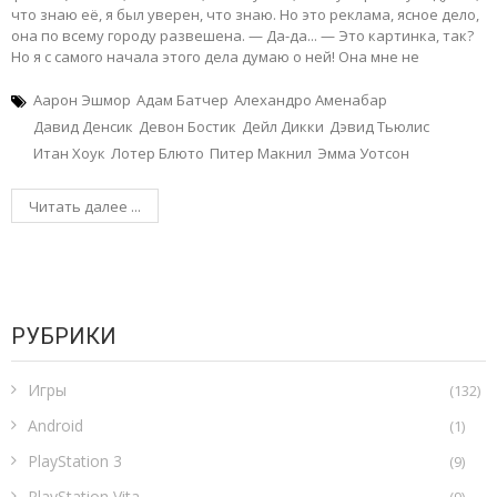
что знаю её, я был уверен, что знаю. Но это реклама, ясное дело,
она по всему городу развешена. — Да-да... — Это картинка, так?
Но я с самого начала этого дела думаю о ней! Она мне не
Аарон Эшмор
Адам Батчер
Алехандро Аменабар
Давид Денсик
Девон Бостик
Дейл Дикки
Дэвид Тьюлис
Итан Хоук
Лотер Блюто
Питер Макнил
Эмма Уотсон
Читать далее ...
РУБРИКИ
Игры
(132)
Android
(1)
PlayStation 3
(9)
PlayStation Vita