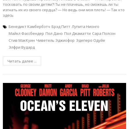
тосковать по своим детям?! Ты не плачешь, но сможешь ли ты
изгнать их из своего сердца? — Но ведь они моя плоть! — Так кто
здесь
Бенедикт Камбербэтч
Брэд Питт
Лупита Нионго
Майкл Фассбендер
Пол Дано
Пол Джаматти
Сара Полсон
Стив МакКуин
Чиветель Эджиофор
Эдеперо Одуйе
Элфри Вудард
Читать далее ...