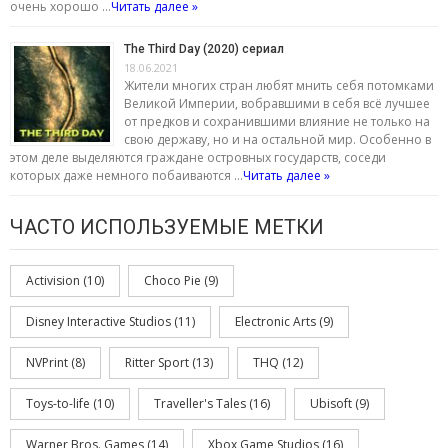
очень хорошо …
Читать далее »
The Third Day (2020) сериал
18.06.2021
Жители многих стран любят мнить себя потомками
Великой Империи, вобравшими в себя всё лучшее
от предков и сохранившими влияние не только на
свою державу, но и на остальной мир. Особенно в
этом деле выделяются граждане островных государств, соседи
которых даже немного побаиваются …
Читать далее »
ЧАСТО ИСПОЛЬЗУЕМЫЕ МЕТКИ
Activision
(10)
Choco Pie
(9)
Disney Interactive Studios
(11)
Electronic Arts
(9)
NVPrint
(8)
Ritter Sport
(13)
THQ
(12)
Toys-to-life
(10)
Traveller's Tales
(16)
Ubisoft
(9)
Warner Bros. Games
(14)
Xbox Game Studios
(16)