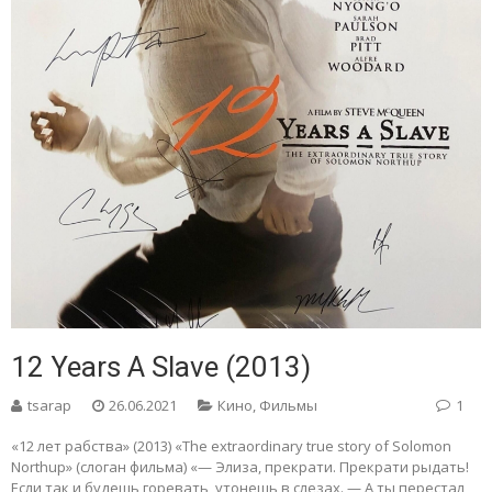
12 Years A Slave (2013)
tsarap
26.06.2021
Кино
,
Фильмы
1
«12 лет рабства» (2013) «The extraordinary true story of Solomon
Northup» (слоган фильма) «— Элиза, прекрати. Прекрати рыдать!
Если так и будешь горевать, утонешь в слезах. — А ты перестал