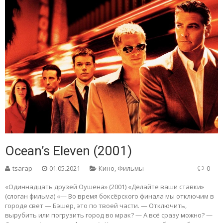
Ocean’s Eleven (2001)
tsarap
01.05.2021
Кино
,
Фильмы
0
«Одиннадцать друзей Оушена» (2001) «Делайте ваши ставки»
(слоган фильма) «— Во время боксёрского финала мы отключим в
городе свет — Бэшер, это по твоей части. — Отключить,
вырубить или погрузить город во мрак? — А всё сразу можно? —