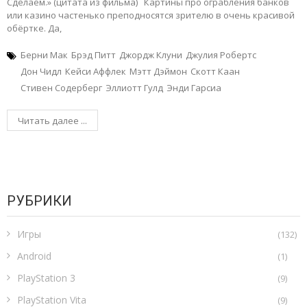
Сделаем.» (цитата из фильма) Картины про ограбления банков
или казино частенько преподносятся зрителю в очень красивой
обёртке. Да,
Берни Мак
Брэд Питт
Джордж Клуни
Джулия Робертс
Дон Чидл
Кейси Аффлек
Мэтт Дэймон
Скотт Каан
Стивен Содерберг
Эллиотт Гулд
Энди Гарсиа
Читать далее ...
РУБРИКИ
Игры
(132)
Android
(1)
PlayStation 3
(9)
PlayStation Vita
(9)