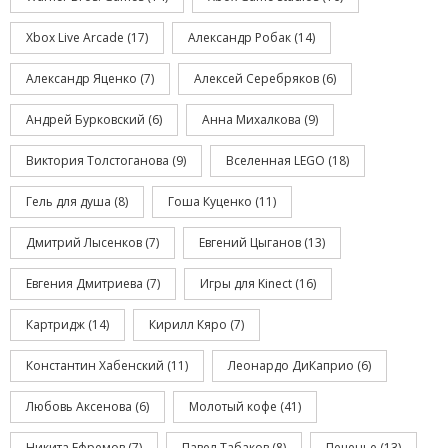
Xbox Live Arcade
(17)
Александр Робак
(14)
Александр Яценко
(7)
Алексей Серебряков
(6)
Андрей Бурковский
(6)
Анна Михалкова
(9)
Виктория Толстоганова
(9)
Вселенная LEGO
(18)
Гель для душа
(8)
Гоша Куценко
(11)
Дмитрий Лысенков
(7)
Евгений Цыганов
(13)
Евгения Дмитриева
(7)
Игры для Kinect
(16)
Картридж
(14)
Кирилл Кяро
(7)
Константин Хабенский
(11)
Леонардо ДиКаприо
(6)
Любовь Аксенова
(6)
Молотый кофе
(41)
Никита Ефремов
(7)
Павел Табаков
(8)
Печенье
(13)