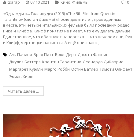
tsarap
07.10.2021
Кино
,
Фильмы
0
«Однажды в... Голливуде» (2019) «The 9th Film from Quentin
Tarantino» (слоган фильма) «После девяти лет, проведённых
вместе, эти четыре итальянских фильма были последним родео
Рика и Клиффа. Клифф понятия не имеет, что ему делать дальше.
Единственное, что оба знают наверняка — что вечером они, Рик
и Клифф, мертвецки напьются. А ещё они знают,
Аль Пачино
Брэд Питт
Брюс Дерн
Дакота Фаннинг
Джулия Баттерз
Квентин Тарантино
Леонардо ДиКаприо
Маргарет Куэлли
Марго Робби
Остин Батлер
Тимоти Олифант
Эмиль Хирш
Читать далее ...