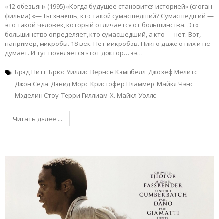
«12 обезьян» (1995) «Когда будущее становится историей» (слоган
фильма) «— Ты знаешь, кто такой сумасшедший? Сумасшедший —
это такой человек, который отличается от большинства. Это
большинство определяет, кто сумасшедший, а кто — нет. Вот,
например, микробы. 18 век. Нет микробов. Никто даже о них и не
думает. И тут появляется этот доктор… ээ…
Брэд Питт
Брюс Уиллис
Вернон Кэмпбелл
Джозеф Мелито
Джон Седа
Дэвид Морс
Кристофер Пламмер
Майкл Чэнс
Мэделин Стоу
Терри Гиллиам
Х. Майкл Уоллс
Читать далее ...