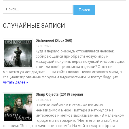
Найти:
СЛУЧАЙНЫЕ ЗАПИСИ
Dishonored (Xbox 360)
07.03.2022
Куда в первую очередь отправляется человек,
собирающийся приобрести новую игру и
жаждущий получить перед покупкой информацию,
стоит ли вообще овчинка выделки? Ответ не
меняется уж лет двадцать — на сайты поклонников игрового мира, в
специализированные форумы и видеохостинги. И вот тут будущих …
Читать далее »
Sharp Objects (2018) сериал
23.04.2021
В нежно любимом и столь же взаимно
ненавидимом мною Твиттере я наткнулся на
интересное и меткое высказывание. «В маленьком
городе мы не говорим: "Нет, я его не знаю", мы
говорим: "Знаю, но лично не знаком".» На мой взгляд, эта фраза