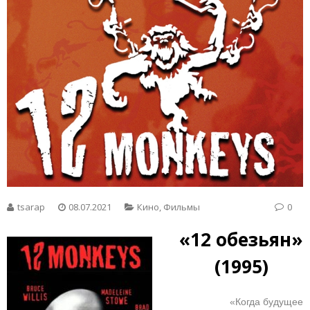
tsarap
08.07.2021
Кино
,
Фильмы
0
«12 обезьян»
(1995)
«Когда будущее