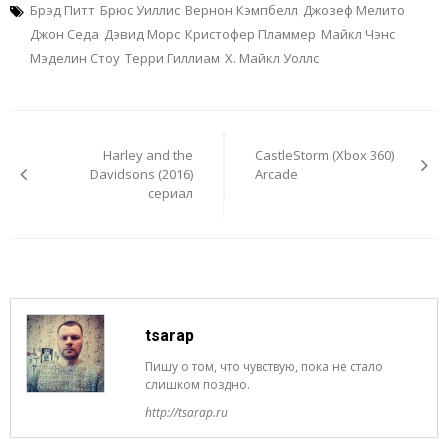
Брэд Питт
Брюс Уиллис
Вернон Кэмпбелл
Джозеф Мелито
Джон Седа
Дэвид Морс
Кристофер Пламмер
Майкл Чэнс
Мэделин Стоу
Терри Гиллиам
Х. Майкл Уоллс
Навигация
по
Harley and the
CastleStorm (Xbox 360)
записям
Davidsons (2016)
Arcade
сериал
tsarap
Пишу о том, что чувствую, пока не стало
слишком поздно.
http://tsarap.ru