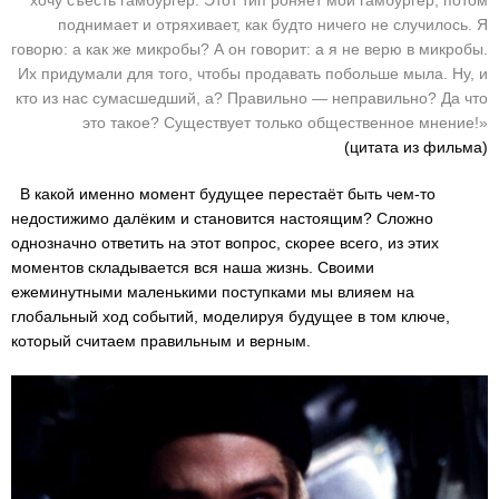
хочу съесть гамбургер. Этот тип роняет мой гамбургер, потом
поднимает и отряхивает, как будто ничего не случилось. Я
говорю: а как же микробы? А он говорит: а я не верю в микробы.
Их придумали для того, чтобы продавать побольше мыла. Ну, и
кто из нас сумасшедший, а? Правильно — неправильно? Да что
это такое? Существует только общественное мнение!»
(цитата из фильма)
В какой именно момент будущее перестаёт быть чем-то
недостижимо далёким и становится настоящим? Сложно
однозначно ответить на этот вопрос, скорее всего, из этих
моментов складывается вся наша жизнь. Своими
ежеминутными маленькими поступками мы влияем на
глобальный ход событий, моделируя будущее в том ключе,
который считаем правильным и верным.